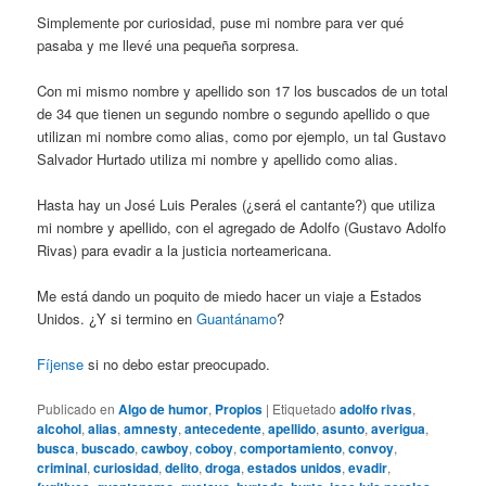
Simplemente por curiosidad, puse mi nombre para ver qué
pasaba y me llevé una pequeña sorpresa.
Con mi mismo nombre y apellido son 17 los buscados de un total
de 34 que tienen un segundo nombre o segundo apellido o que
utilizan mi nombre como alias, como por ejemplo, un tal Gustavo
Salvador Hurtado utiliza mi nombre y apellido como alias.
Hasta hay un José Luis Perales (¿será el cantante?) que utiliza
mi nombre y apellido, con el agregado de Adolfo (Gustavo Adolfo
Rivas) para evadir a la justicia norteamericana.
Me está dando un poquito de miedo hacer un viaje a Estados
Unidos. ¿Y si termino en
Guantánamo
?
Fíjense
si no debo estar preocupado.
Publicado en
Algo de humor
,
Propios
|
Etiquetado
adolfo rivas
,
alcohol
,
alias
,
amnesty
,
antecedente
,
apellido
,
asunto
,
averigua
,
busca
,
buscado
,
cawboy
,
coboy
,
comportamiento
,
convoy
,
criminal
,
curiosidad
,
delito
,
droga
,
estados unidos
,
evadir
,