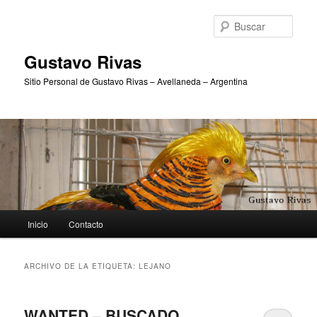
Ir
Ir
al
al
Busc
contenido
contenido
principal
secundario
Gustavo Rivas
Sitio Personal de Gustavo Rivas – Avellaneda – Argentina
Menú
Inicio
Contacto
principal
ARCHIVO DE LA ETIQUETA:
LEJANO
WANTED – BUSCADO