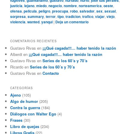
fugitives
,
guantanamo
,
gustavo
,
hurtado
,
hurto
,
jose luis perales
,
justicia
,
lejano
,
miedo
,
negocio
,
nombre
,
norteamerica
,
oeste
,
ofensa
,
pelicula
,
peligro
,
preocupa
,
robo
,
salvador
,
sex
,
sexual
,
sorpresa
,
summary
,
terror
,
tipo
,
tradicion
,
trafico
,
viajar
,
viejo
,
violencia
,
wanted
,
yanqui
|
Deja un comentario
COMENTARIOS RECIENTES
Gustavo Rivas
en
¡¡¡Qué cagada!!!… haber tenido la razón
Alberdi
en
¡¡¡Qué cagada!!!… haber tenido la razón
Gustavo Rivas
en
Series de los 60´s y 70´s
Ricardo
en
Series de los 60´s y 70´s
Gustavo Rivas
en
Contacto
CATEGORÍAS
Ajeno
(105)
Algo de humor
(205)
Contra la guerra
(184)
Diálogos con Walter Ego
(4)
Frases
(30)
Libro de quejas
(234)
Libros Gratis
(22)