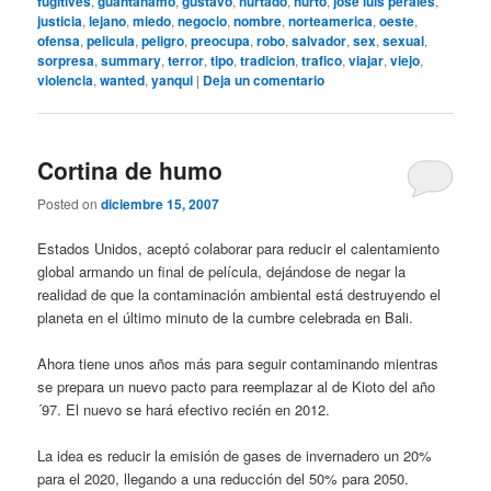
fugitives
,
guantanamo
,
gustavo
,
hurtado
,
hurto
,
jose luis perales
,
justicia
,
lejano
,
miedo
,
negocio
,
nombre
,
norteamerica
,
oeste
,
ofensa
,
pelicula
,
peligro
,
preocupa
,
robo
,
salvador
,
sex
,
sexual
,
sorpresa
,
summary
,
terror
,
tipo
,
tradicion
,
trafico
,
viajar
,
viejo
,
violencia
,
wanted
,
yanqui
|
Deja un comentario
Cortina de humo
Posted on
diciembre 15, 2007
Estados Unidos, aceptó colaborar para reducir el calentamiento
global armando un final de película, dejándose de negar la
realidad de que la contaminación ambiental está destruyendo el
planeta en el último minuto de la cumbre celebrada en Bali.
Ahora tiene unos años más para seguir contaminando mientras
se prepara un nuevo pacto para reemplazar al de Kioto del año
´97. El nuevo se hará efectivo recién en 2012.
La idea es reducir la emisión de gases de invernadero un 20%
para el 2020, llegando a una reducción del 50% para 2050.