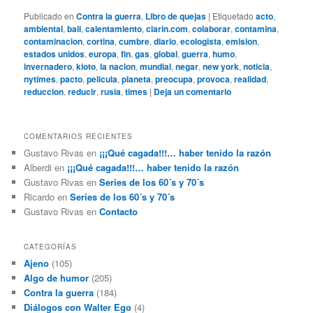
Publicado en
Contra la guerra
,
Libro de quejas
|
Etiquetado
acto
,
ambiental
,
bali
,
calentamiento
,
clarin.com
,
colaborar
,
contamina
,
contaminacion
,
cortina
,
cumbre
,
diario
,
ecologista
,
emision
,
estados unidos
,
europa
,
fin
,
gas
,
global
,
guerra
,
humo
,
invernadero
,
kioto
,
la nacion
,
mundial
,
negar
,
new york
,
noticia
,
nytimes
,
pacto
,
pelicula
,
planeta
,
preocupa
,
provoca
,
realidad
,
reduccion
,
reducir
,
rusia
,
times
|
Deja un comentario
COMENTARIOS RECIENTES
Gustavo Rivas
en
¡¡¡Qué cagada!!!… haber tenido la razón
Alberdi
en
¡¡¡Qué cagada!!!… haber tenido la razón
Gustavo Rivas
en
Series de los 60´s y 70´s
Ricardo
en
Series de los 60´s y 70´s
Gustavo Rivas
en
Contacto
CATEGORÍAS
Ajeno
(105)
Algo de humor
(205)
Contra la guerra
(184)
Diálogos con Walter Ego
(4)