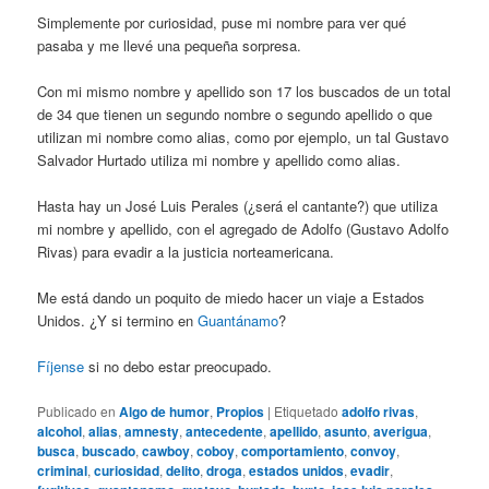
Simplemente por curiosidad, puse mi nombre para ver qué
pasaba y me llevé una pequeña sorpresa.
Con mi mismo nombre y apellido son 17 los buscados de un total
de 34 que tienen un segundo nombre o segundo apellido o que
utilizan mi nombre como alias, como por ejemplo, un tal Gustavo
Salvador Hurtado utiliza mi nombre y apellido como alias.
Hasta hay un José Luis Perales (¿será el cantante?) que utiliza
mi nombre y apellido, con el agregado de Adolfo (Gustavo Adolfo
Rivas) para evadir a la justicia norteamericana.
Me está dando un poquito de miedo hacer un viaje a Estados
Unidos. ¿Y si termino en
Guantánamo
?
Fíjense
si no debo estar preocupado.
Publicado en
Algo de humor
,
Propios
|
Etiquetado
adolfo rivas
,
alcohol
,
alias
,
amnesty
,
antecedente
,
apellido
,
asunto
,
averigua
,
busca
,
buscado
,
cawboy
,
coboy
,
comportamiento
,
convoy
,
criminal
,
curiosidad
,
delito
,
droga
,
estados unidos
,
evadir
,