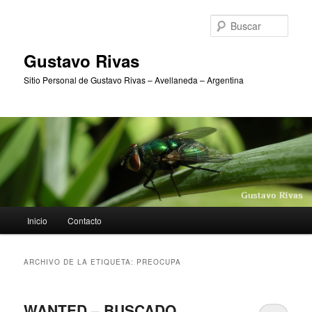
Ir
Ir
al
al
Busc
contenido
contenido
principal
secundario
Gustavo Rivas
Sitio Personal de Gustavo Rivas – Avellaneda – Argentina
Menú
Inicio
Contacto
principal
ARCHIVO DE LA ETIQUETA:
PREOCUPA
WANTED – BUSCADO