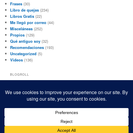
Frases
(30)
Libro de quejas
(234)
Libros Gratis
(22)
Me llegó por correo
(44)
Misceláneas
(252)
Propios
(129)
Qué antiguo soy
(32)
Recomendaciones
(193)
Uncategorized
(5)
Videos
(136)
BLOGROLL
Black and White Power
Luis Beltrán
Mis macrofotografías
Teresita Rivas
Funciona gracias a WordPress