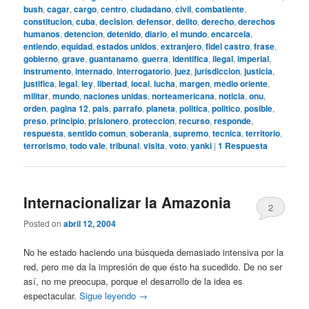
bush
,
cagar
,
cargo
,
centro
,
ciudadano
,
civil
,
combatiente
,
constitucion
,
cuba
,
decision
,
defensor
,
delito
,
derecho
,
derechos
humanos
,
detencion
,
detenido
,
diario
,
el mundo
,
encarcela
,
entiendo
,
equidad
,
estados unidos
,
extranjero
,
fidel castro
,
frase
,
gobierno
,
grave
,
guantanamo
,
guerra
,
identifica
,
ilegal
,
imperial
,
instrumento
,
internado
,
interrogatorio
,
juez
,
jurisdiccion
,
justicia
,
justifica
,
legal
,
ley
,
libertad
,
local
,
lucha
,
margen
,
medio oriente
,
militar
,
mundo
,
naciones unidas
,
norteamericana
,
noticia
,
onu
,
orden
,
pagina 12
,
pais
,
parrafo
,
planeta
,
politica
,
politico
,
posible
,
preso
,
principio
,
prisionero
,
proteccion
,
recurso
,
responde
,
respuesta
,
sentido comun
,
soberania
,
supremo
,
tecnica
,
territorio
,
terrorismo
,
todo vale
,
tribunal
,
visita
,
voto
,
yanki
|
1
Respuesta
Internacionalizar la Amazonia
2
Posted on
abril 12, 2004
No he estado haciendo una búsqueda demasiado intensiva por la
red, pero me da la impresión de que ésto ha sucedido. De no ser
así, no me preocupa, porque el desarrollo de la idea es
espectacular.
Sigue leyendo
→