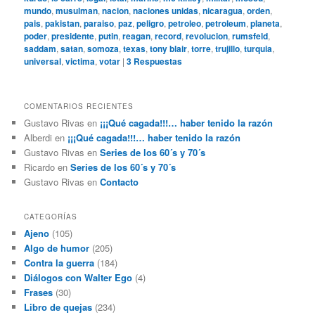
mundo
,
musulman
,
nacion
,
naciones unidas
,
nicaragua
,
orden
,
pais
,
pakistan
,
paraiso
,
paz
,
peligro
,
petroleo
,
petroleum
,
planeta
,
poder
,
presidente
,
putin
,
reagan
,
record
,
revolucion
,
rumsfeld
,
saddam
,
satan
,
somoza
,
texas
,
tony blair
,
torre
,
trujillo
,
turquia
,
universal
,
victima
,
votar
|
3
Respuestas
COMENTARIOS RECIENTES
Gustavo Rivas
en
¡¡¡Qué cagada!!!… haber tenido la razón
Alberdi
en
¡¡¡Qué cagada!!!… haber tenido la razón
Gustavo Rivas
en
Series de los 60´s y 70´s
Ricardo
en
Series de los 60´s y 70´s
Gustavo Rivas
en
Contacto
CATEGORÍAS
Ajeno
(105)
Algo de humor
(205)
Contra la guerra
(184)
Diálogos con Walter Ego
(4)
Frases
(30)
Libro de quejas
(234)