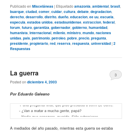
Publicado en
Misceláneas
|
Etiquetado
amazonia
,
ambiental
,
brasil
,
buarque
,
ciudad
,
comer
,
cuidar
,
cultura
,
debate
,
degradacion
,
derecho
,
desarrollo
,
distrito
,
dueño
,
educacion
,
ee uu
,
escuela
,
especula
,
estados unidos
,
estadounidense
,
extraccion
,
federal
,
forum
,
futuro
,
garantiza
,
gobernador
,
gobierno
,
humanidad
,
humanista
,
internacional
,
milenio
,
ministro
,
mundo
,
naciones
unidas
,
pais
,
patrimonio
,
petroleo
,
pobre
,
precio
,
pregunta
,
presidente
,
propietario
,
red
,
reserva
,
respuesta
,
universidad
|
2
Respuestas
La guerra
3
Posted on
diciembre 4, 2003
Por Eduardo Galeano
A mediados del año pasado, mientras esta guerra se estaba