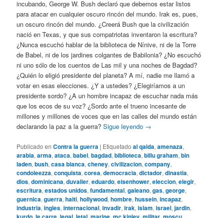
incubando, George W. Bush declaró que debemos estar listos
para atacar en cualquier oscuro rincón del mundo. Irak es, pues,
un oscuro rincón del mundo. ¿Creerá Bush que la civilización
nació en Texas, y que sus compatriotas inventaron la escritura?
¿Nunca escuchó hablar de la biblioteca de Nínive, ni de la Torre
de Babel, ni de los jardines colgantes de Babilonia? ¿No escuchó
ni uno sólo de los cuentos de Las mil y una noches de Bagdad?
¿Quién lo eligió presidente del planeta? A mí, nadie me llamó a
votar en esas elecciones. ¿Y a ustedes? ¿Elegiríamos a un
presidente sordo? ¿A un hombre incapaz de escuchar nada más
que los ecos de su voz? ¿Sordo ante el trueno incesante de
millones y millones de voces que en las calles del mundo están
declarando la paz a la guerra?
Sigue leyendo
→
Publicado en
Contra la guerra
|
Etiquetado
al qaida
,
amenaza
,
arabia
,
arma
,
ataca
,
babel
,
bagdad
,
biblioteca
,
billu graham
,
bin
laden
,
bush
,
casa blanca
,
cheney
,
civilizacion
,
company
,
condoleezza
,
conquista
,
corea
,
democracia
,
dictador
,
dinastia
,
dios
,
dominicana
,
duvalier
,
eduardo
,
eisenhower
,
eleccion
,
elegir
,
escritura
,
estados unidos
,
fundamental
,
galeano
,
gas
,
george
,
guernica
,
guerra
,
haiti
,
hollywood
,
hombre
,
hussein
,
incapaz
,
industria
,
ingles
,
internacional
,
invadir
,
irak
,
islam
,
israel
,
jardin
,
kurdo
,
le carre
,
legal
,
letal
,
marine
,
mc kinley
,
militar
,
moscu
,