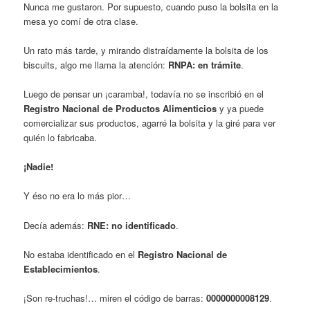
Nunca me gustaron. Por supuesto, cuando puso la bolsita en la
mesa yo comí de otra clase.
Un rato más tarde, y mirando distraídamente la bolsita de los
biscuits, algo me llama la atención:
RNPA: en trámite
.
Luego de pensar un ¡caramba!, todavía no se inscribió en el
Registro Nacional de Productos Alimenticios
y ya puede
comercializar sus productos, agarré la bolsita y la giré para ver
quién lo fabricaba.
¡Nadie!
Y éso no era lo más pior…
Decía además:
RNE: no identificado
.
No estaba identificado en el
Registro Nacional de
Establecimientos
.
¡Son re-truchas!… miren el código de barras:
0000000008129
.