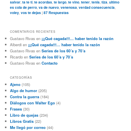
salvar
,
ta te ti
,
te acordas
,
te largo
,
te vino
,
tener
,
tenis
,
tiza
,
ultimo
es cola de perro
,
va de nuevo
,
venenosa
,
verdad consecuencia
,
voley
,
vos te dejas
|
87
Respuestas
COMENTARIOS RECIENTES
Gustavo Rivas
en
¡¡¡Qué cagada!!!… haber tenido la razón
Alberdi
en
¡¡¡Qué cagada!!!… haber tenido la razón
Gustavo Rivas
en
Series de los 60´s y 70´s
Ricardo
en
Series de los 60´s y 70´s
Gustavo Rivas
en
Contacto
CATEGORÍAS
Ajeno
(105)
Algo de humor
(205)
Contra la guerra
(184)
Diálogos con Walter Ego
(4)
Frases
(30)
Libro de quejas
(234)
Libros Gratis
(22)
Me llegó por correo
(44)