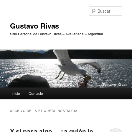
Ir
Ir
al
al
Busc
contenido
contenido
principal
secundario
Gustavo Rivas
Sitio Personal de Gustavo Rivas – Avellaneda – Argentina
Menú
Inicio
Contacto
principal
ARCHIVO DE LA ETIQUETA:
NOSTALGIA
Y si pasa algo… ¿a quién le