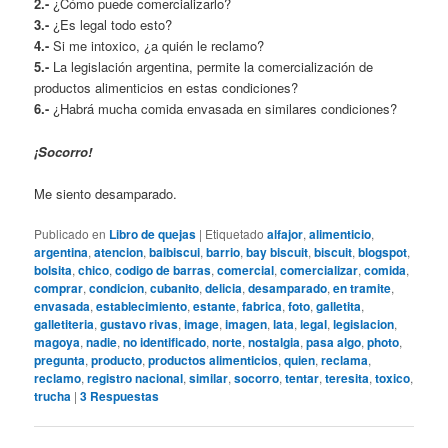
2.-
¿Cómo puede comercializarlo?
3.-
¿Es legal todo esto?
4.-
Si me intoxico, ¿a quién le reclamo?
5.-
La legislación argentina, permite la comercialización de
productos alimenticios en estas condiciones?
6.-
¿Habrá mucha comida envasada en similares condiciones?
¡Socorro!
Me siento desamparado.
Publicado en
Libro de quejas
|
Etiquetado
alfajor
,
alimenticio
,
argentina
,
atencion
,
baibiscui
,
barrio
,
bay biscuit
,
biscuit
,
blogspot
,
bolsita
,
chico
,
codigo de barras
,
comercial
,
comercializar
,
comida
,
comprar
,
condicion
,
cubanito
,
delicia
,
desamparado
,
en tramite
,
envasada
,
establecimiento
,
estante
,
fabrica
,
foto
,
galletita
,
galletiteria
,
gustavo rivas
,
image
,
imagen
,
lata
,
legal
,
legislacion
,
magoya
,
nadie
,
no identificado
,
norte
,
nostalgia
,
pasa algo
,
photo
,
pregunta
,
producto
,
productos alimenticios
,
quien
,
reclama
,
reclamo
,
registro nacional
,
similar
,
socorro
,
tentar
,
teresita
,
toxico
,
trucha
|
3
Respuestas