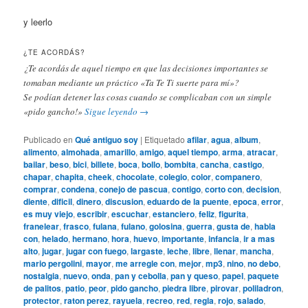
y leerlo
¿TE ACORDÁS?
¿Te acordás de aquel tiempo en que las decisiones importantes se
tomaban mediante un práctico «Ta Te Ti suerte para mí»?
Se podían detener las cosas cuando se complicaban con un simple
«pido gancho!»
Sigue leyendo
→
Publicado en
Qué antiguo soy
|
Etiquetado
afilar
,
agua
,
album
,
alimento
,
almohada
,
amarillo
,
amigo
,
aquel tiempo
,
arma
,
atracar
,
bailar
,
beso
,
bici
,
billete
,
boca
,
bollo
,
bombita
,
cancha
,
castigo
,
chapar
,
chapita
,
cheek
,
chocolate
,
colegio
,
color
,
companero
,
comprar
,
condena
,
conejo de pascua
,
contigo
,
corto con
,
decision
,
diente
,
dificil
,
dinero
,
discusion
,
eduardo de la puente
,
epoca
,
error
,
es muy viejo
,
escribir
,
escuchar
,
estanciero
,
feliz
,
figurita
,
franelear
,
frasco
,
fulana
,
fulano
,
golosina
,
guerra
,
gusta de
,
habla
con
,
helado
,
hermano
,
hora
,
huevo
,
importante
,
infancia
,
ir a mas
alto
,
jugar
,
jugar con fuego
,
largaste
,
leche
,
libre
,
llenar
,
mancha
,
mario pergolini
,
mayor
,
me arregle con
,
mejor
,
mp3
,
nino
,
no debo
,
nostalgia
,
nuevo
,
onda
,
pan y cebolla
,
pan y queso
,
papel
,
paquete
de palitos
,
patio
,
peor
,
pido gancho
,
piedra libre
,
pirovar
,
poliladron
,
protector
,
raton perez
,
rayuela
,
recreo
,
red
,
regla
,
rojo
,
salado
,