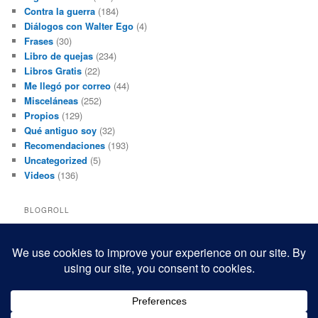
Contra la guerra
(184)
Diálogos con Walter Ego
(4)
Frases
(30)
Libro de quejas
(234)
Libros Gratis
(22)
Me llegó por correo
(44)
Misceláneas
(252)
Propios
(129)
Qué antiguo soy
(32)
Recomendaciones
(193)
Uncategorized
(5)
Videos
(136)
BLOGROLL
Black and White Power
Luis Beltrán
Mis macrofotografías
Teresita Rivas