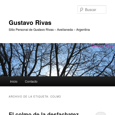
Ir
Ir
al
al
Busc
contenido
contenido
principal
secundario
Gustavo Rivas
Sitio Personal de Gustavo Rivas – Avellaneda – Argentina
Menú
Inicio
Contacto
principal
ARCHIVO DE LA ETIQUETA:
COLMO
El colmo de la desfachatez