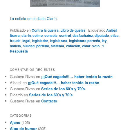
La noticia en el diario Clarín
.
Publicado en
Contra la guerra
,
Libro de quejas
|
Etiquetado
Anibal
Ibarra
,
clarin
,
colmo
,
consola
,
control
,
desfachatez
,
diputado
,
etica
,
fraude
,
legal
,
legislador
,
legislatura
,
legislatura porteña
,
ley
,
noticia
,
nulidad
,
porteño
,
sistema
,
votacion
,
votar
,
voto
|
1
Respuesta
COMENTARIOS RECIENTES
Gustavo Rivas
en
¡¡¡Qué cagada!!!… haber tenido la razón
Alberdi
en
¡¡¡Qué cagada!!!… haber tenido la razón
Gustavo Rivas
en
Series de los 60´s y 70´s
Ricardo
en
Series de los 60´s y 70´s
Gustavo Rivas
en
Contacto
CATEGORÍAS
Ajeno
(105)
Algo de humor
(205)