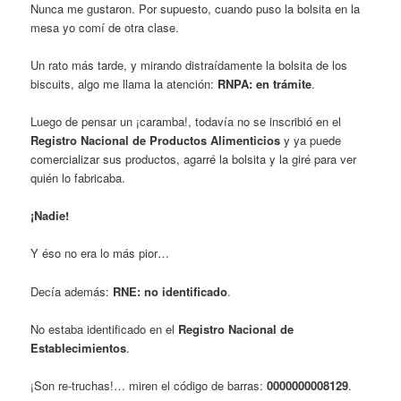
Nunca me gustaron. Por supuesto, cuando puso la bolsita en la
mesa yo comí de otra clase.
Un rato más tarde, y mirando distraídamente la bolsita de los
biscuits, algo me llama la atención:
RNPA: en trámite
.
Luego de pensar un ¡caramba!, todavía no se inscribió en el
Registro Nacional de Productos Alimenticios
y ya puede
comercializar sus productos, agarré la bolsita y la giré para ver
quién lo fabricaba.
¡Nadie!
Y éso no era lo más pior…
Decía además:
RNE: no identificado
.
No estaba identificado en el
Registro Nacional de
Establecimientos
.
¡Son re-truchas!… miren el código de barras:
0000000008129
.