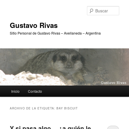
Ir
Ir
al
al
Busc
contenido
contenido
principal
secundario
Gustavo Rivas
Sitio Personal de Gustavo Rivas – Avellaneda – Argentina
Menú
Inicio
Contacto
principal
ARCHIVO DE LA ETIQUETA:
BAY BISCUIT
Y si pasa algo… ¿a quién le