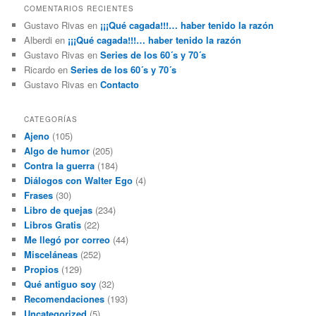
COMENTARIOS RECIENTES
Gustavo Rivas
en
¡¡¡Qué cagada!!!… haber tenido la razón
Alberdi
en
¡¡¡Qué cagada!!!… haber tenido la razón
Gustavo Rivas
en
Series de los 60´s y 70´s
Ricardo
en
Series de los 60´s y 70´s
Gustavo Rivas
en
Contacto
CATEGORÍAS
Ajeno
(105)
Algo de humor
(205)
Contra la guerra
(184)
Diálogos con Walter Ego
(4)
Frases
(30)
Libro de quejas
(234)
Libros Gratis
(22)
Me llegó por correo
(44)
Misceláneas
(252)
Propios
(129)
Qué antiguo soy
(32)
Recomendaciones
(193)
Uncategorized
(5)