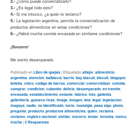
2.-
¿Cómo puede comercializarlo?
3.-
¿Es legal todo esto?
4.-
Si me intoxico, ¿a quién le reclamo?
5.-
La legislación argentina, permite la comercialización de
productos alimenticios en estas condiciones?
6.-
¿Habrá mucha comida envasada en similares condiciones?
¡Socorro!
Me siento desamparado.
Publicado en
Libro de quejas
|
Etiquetado
alfajor
,
alimenticio
,
argentina
,
atencion
,
baibiscui
,
barrio
,
bay biscuit
,
biscuit
,
blogspot
,
bolsita
,
chico
,
codigo de barras
,
comercial
,
comercializar
,
comida
,
comprar
,
condicion
,
cubanito
,
delicia
,
desamparado
,
en tramite
,
envasada
,
establecimiento
,
estante
,
fabrica
,
foto
,
galletita
,
galletiteria
,
gustavo rivas
,
image
,
imagen
,
lata
,
legal
,
legislacion
,
magoya
,
nadie
,
no identificado
,
norte
,
nostalgia
,
pasa algo
,
photo
,
pregunta
,
producto
,
productos alimenticios
,
quien
,
reclama
,
reclamo
,
registro nacional
,
similar
,
socorro
,
tentar
,
teresita
,
toxico
,
trucha
|
3
Respuestas