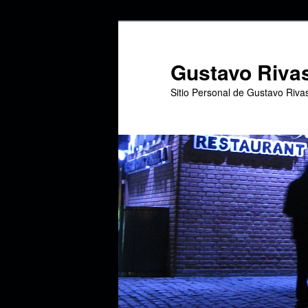
Ir
Ir
al
al
contenido
contenido
Gustavo Riva
principal
secundario
Sitio Personal de Gustavo Riva