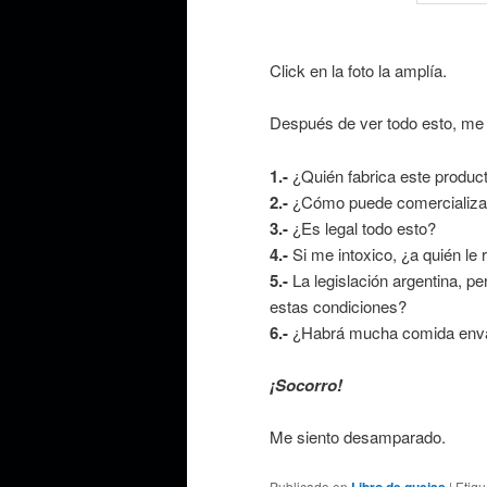
Click en la foto la amplía.
Después de ver todo esto, me
1.-
¿Quién fabrica este produc
2.-
¿Cómo puede comercializa
3.-
¿Es legal todo esto?
4.-
Si me intoxico, ¿a quién le
5.-
La legislación argentina, pe
estas condiciones?
6.-
¿Habrá mucha comida envas
¡Socorro!
Me siento desamparado.
Publicado en
Libro de quejas
|
Etiq