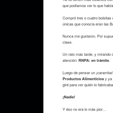
que podíamos ver lo que había
Compró tres o cuatro bolsitas d
únicas que conocía eran las Ba
Nunca me gustaron. Por supues
clase.
Un rato más tarde, y mirando di
atención:
RNPA: en trámite
.
Luego de pensar un ¡caramba!, 
Productos Alimenticios
y ya
giré para ver quién lo fabricaba
¡Nadie!
Y éso no era lo más pior…