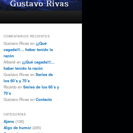
COMENTARIOS RECIENTES
Gustavo Rivas
en
¡¡¡Qué
cagada!!!… haber tenido la
razón
Alberdi
en
¡¡¡Qué cagada!!!…
haber tenido la razón
Gustavo Rivas
en
Series de
los 60´s y 70´s
Ricardo
en
Series de los 60´s y
70´s
Gustavo Rivas
en
Contacto
CATEGORÍAS
Ajeno
(105)
Algo de humor
(205)