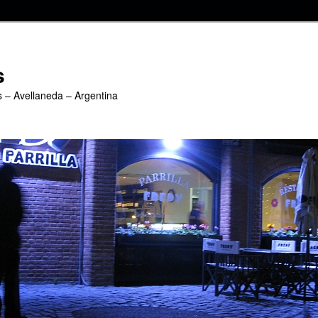
s
s – Avellaneda – Argentina