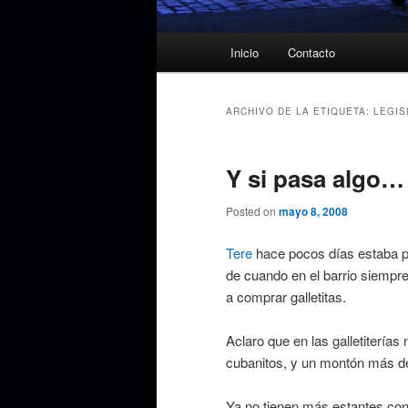
Menú
Inicio
Contacto
principal
ARCHIVO DE LA ETIQUETA:
LEGIS
Y si pasa algo…
Posted on
mayo 8, 2008
Tere
hace pocos días estaba po
de cuando en el barrio siempre
a comprar galletitas.
Aclaro que en las galletiterías 
cubanitos, y un montón más de 
Ya no tienen más estantes con l