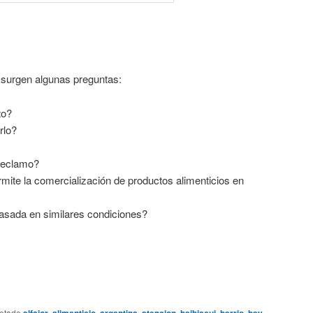
 surgen algunas preguntas:
to?
rlo?
 reclamo?
rmite la comercialización de productos alimenticios en
ada en similares condiciones?
uetado
alfajor
,
alimenticio
,
argentina
,
atencion
,
baibiscui
,
barrio
,
bay