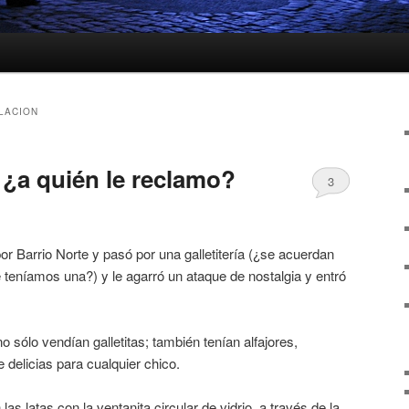
LACION
 ¿a quién le reclamo?
3
r Barrio Norte y pasó por una galletitería (¿se acuerdan
 teníamos una?) y le agarró un ataque de nostalgia y entró
no sólo vendían galletitas; también tenían alfajores,
delicias para cualquier chico.
as latas con la ventanita circular de vidrio, a través de la