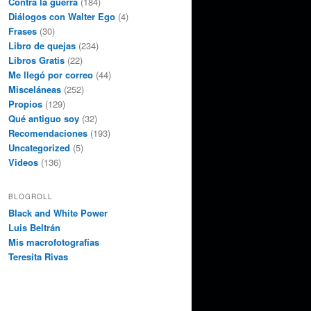
Contra la guerra
(184)
Diálogos con Walter Ego
(4)
Frases
(30)
Libro de quejas
(234)
Libros Gratis
(22)
Me llegó por correo
(44)
Misceláneas
(252)
Propios
(129)
Qué antiguo soy
(32)
Recomendaciones
(193)
Uncategorized
(5)
Videos
(136)
BLOGROLL
Black and White Power
Luis Beltrán
Mis macrofotografías
Teresita Rivas