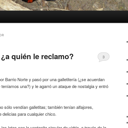
OR
 ¿a quién le reclamo?
3
r Barrio Norte y pasó por una galletitería (¿se acuerdan
 teníamos una?) y le agarró un ataque de nostalgia y entró
no sólo vendían galletitas; también tenían alfajores,
delicias para cualquier chico.
as latas con la ventanita circular de vidrio, a través de la