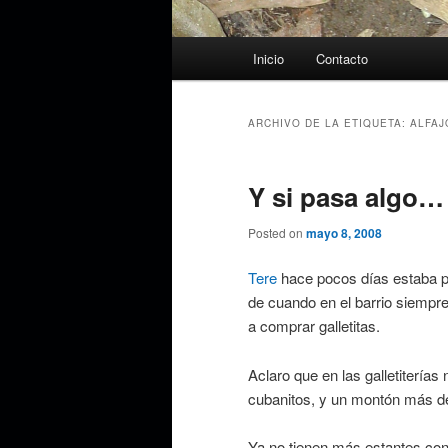
Menú
Inicio
Contacto
principal
ARCHIVO DE LA ETIQUETA:
ALFAJ
Y si pasa algo…
Posted on
mayo 8, 2008
Tere
hace pocos días estaba po
de cuando en el barrio siempre
a comprar galletitas.
Aclaro que en las galletiterías 
cubanitos, y un montón más de 
Ya no tienen más estantes con l