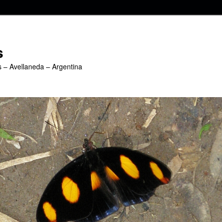
s
s – Avellaneda – Argentina