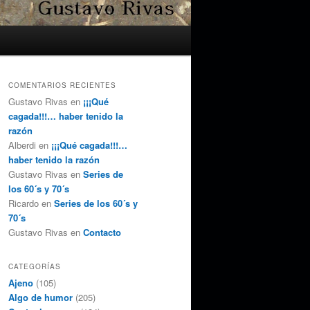
COMENTARIOS RECIENTES
Gustavo Rivas
en
¡¡¡Qué
cagada!!!… haber tenido la
razón
Alberdi
en
¡¡¡Qué cagada!!!…
haber tenido la razón
Gustavo Rivas
en
Series de
los 60´s y 70´s
Ricardo
en
Series de los 60´s y
70´s
Gustavo Rivas
en
Contacto
CATEGORÍAS
Ajeno
(105)
Algo de humor
(205)