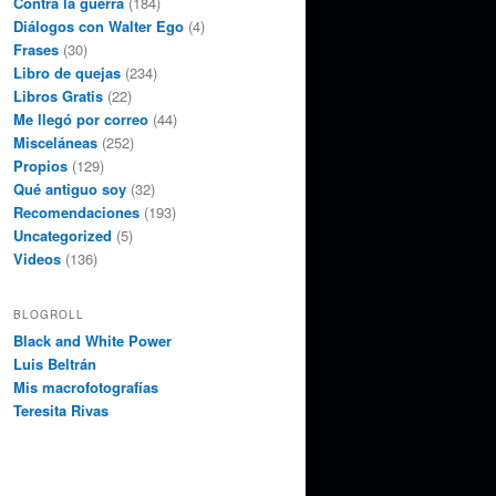
Contra la guerra
(184)
Diálogos con Walter Ego
(4)
Frases
(30)
Libro de quejas
(234)
Libros Gratis
(22)
Me llegó por correo
(44)
Misceláneas
(252)
Propios
(129)
Qué antiguo soy
(32)
Recomendaciones
(193)
Uncategorized
(5)
Videos
(136)
BLOGROLL
Black and White Power
Luis Beltrán
Mis macrofotografías
Teresita Rivas