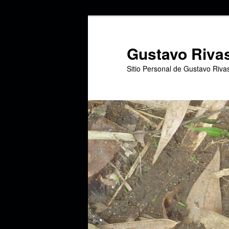
Ir
Ir
al
al
contenido
contenido
Gustavo Riva
principal
secundario
Sitio Personal de Gustavo Riva