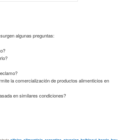
 surgen algunas preguntas:
to?
rlo?
 reclamo?
rmite la comercialización de productos alimenticios en
ada en similares condiciones?
uetado
,
,
,
,
,
,