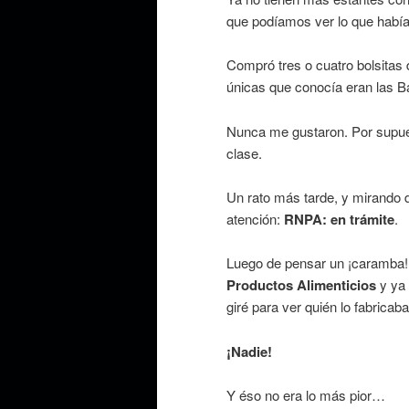
que podíamos ver lo que había
Compró tres o cuatro bolsitas d
únicas que conocía eran las Ba
Nunca me gustaron. Por supues
clase.
Un rato más tarde, y mirando di
atención:
RNPA: en trámite
.
Luego de pensar un ¡caramba!, 
Productos Alimenticios
y ya
giré para ver quién lo fabricaba
¡Nadie!
Y éso no era lo más pior…