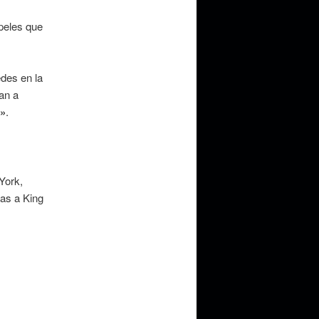
peles que
edes en la
van a
l»
.
York,
ias a King