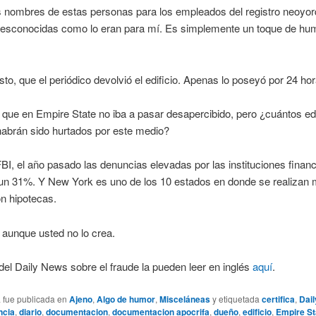
s nombres de estas personas para los empleados del registro neoyor
desconocidas como lo eran para mí. Es simplemente un toque de hum
to, que el periódico devolvió el edificio. Apenas lo poseyó por 24 hor
 que en Empire State no iba a pasar desapercibido, pero ¿cuántos edi
abrán sido hurtados por este medio?
BI, el año pasado las denuncias elevadas por las instituciones finan
 un 31%. Y New York es uno de los 10 estados en donde se realizan
n hipotecas.
aunque usted no lo crea.
 del Daily News sobre el fraude la pueden leer en inglés
aquí
.
a fue publicada en
Ajeno
,
Algo de humor
,
Misceláneas
y etiquetada
certifica
,
Dai
ncia
,
diario
,
documentacion
,
documentacion apocrifa
,
dueño
,
edificio
,
Empire St