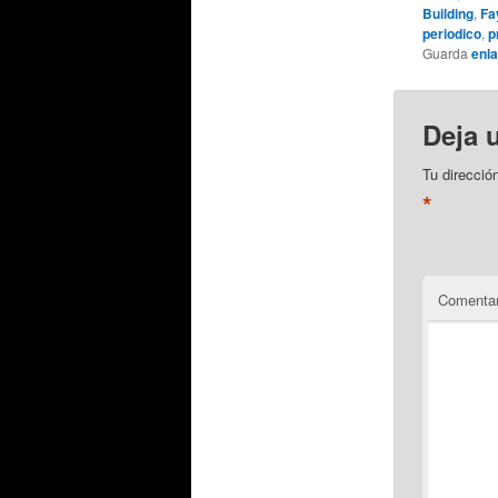
Building
,
Fa
periodico
,
p
Guarda
enl
Deja 
Tu direcció
*
Comentar