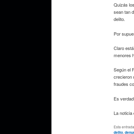
Quizás lo
sean tan 
delito.
Por supues
Claro está
menores h
Según el F
crecieron
fraudes co
Es verdad 
La noticia
Esta entrad
delito
,
denu