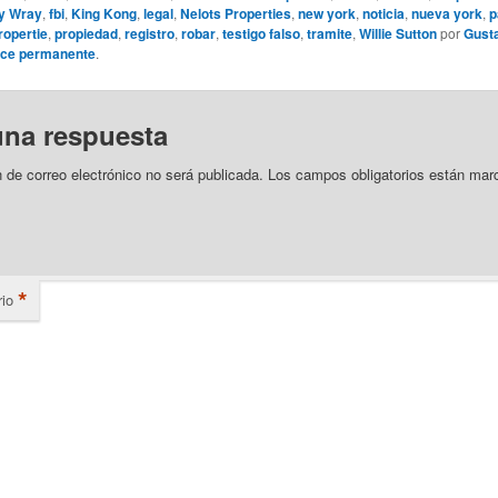
y Wray
,
fbi
,
King Kong
,
legal
,
Nelots Properties
,
new york
,
noticia
,
nueva york
,
p
ropertie
,
propiedad
,
registro
,
robar
,
testigo falso
,
tramite
,
Willie Sutton
por
Gust
ace permanente
.
una respuesta
n de correo electrónico no será publicada.
Los campos obligatorios están mar
*
io