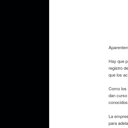
Aparenteme
Hay que pr
registro d
que los ac
Como los e
dan curso
conocidos
La empresa
para adela