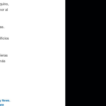
quino,
or al
as.
ficios
cieras
 más
ly News
,
ate