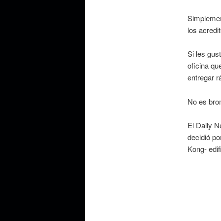
Simplemen
los acred
Si les gus
oficina qu
entregar r
No es bro
El Daily N
decidió po
Kong- edif