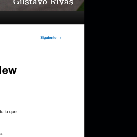
Siguiente
→
New
do lo que
o.