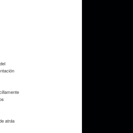
del
entación
cillamente
os
de atrás