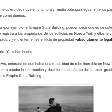
te quiero decir que en una hora y media obtengan legalmente los pa
ite como dueños.
ta -por ejemplo- el Empire State Building, pueden decir que es de ust
e registra a los propietarios de los edificios en Nueva York y ellos le 
ápida y ¿eficientemente? el título de propiedad
«absolutamente lega
ma. Ya lo han hecho.
ews, enterado de que había una modalidad de robo increíble en New 
ner a prueba la información y decidieron adueñarse del famoso -grac
icio Empire State Building.