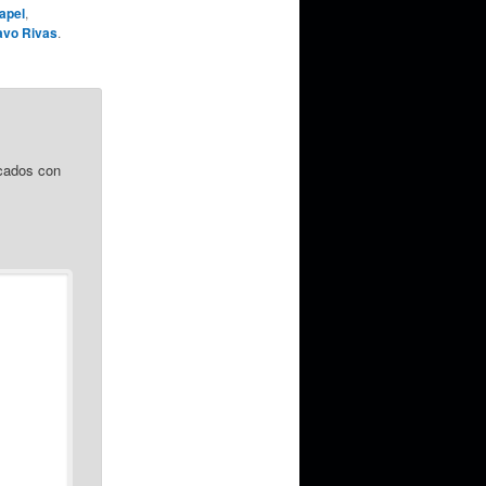
apel
,
avo Rivas
.
cados con