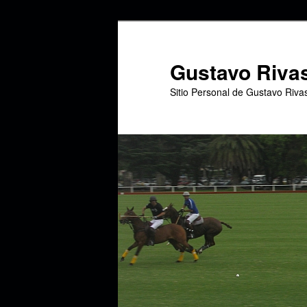
Ir
Ir
al
al
contenido
contenido
Gustavo Riva
principal
secundario
Sitio Personal de Gustavo Riva