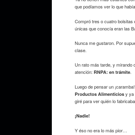
que podíamos ver lo que había
Compró tres o cuatro bolsitas d
únicas que conocía eran las Ba
Nunca me gustaron. Por supues
clase.
Un rato más tarde, y mirando di
atención:
RNPA: en trámite
.
Luego de pensar un ¡caramba!, 
Productos Alimenticios
y ya
giré para ver quién lo fabricaba
¡Nadie!
Y éso no era lo más pior…