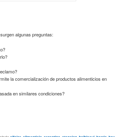
 surgen algunas preguntas:
to?
rlo?
 reclamo?
rmite la comercialización de productos alimenticios en
ada en similares condiciones?
uetado
alfajor
,
alimenticio
,
argentina
,
atencion
,
baibiscui
,
barrio
,
bay