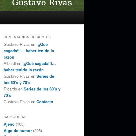
COMENTARIOS RECIENTES
Gustavo Rivas
en
¡¡¡Qué
cagada!!!… haber tenido la
razón
Alberdi
en
¡¡¡Qué cagada!!!…
haber tenido la razón
Gustavo Rivas
en
Series de
los 60´s y 70´s
Ricardo
en
Series de los 60´s y
70´s
Gustavo Rivas
en
Contacto
CATEGORÍAS
Ajeno
(105)
Algo de humor
(205)