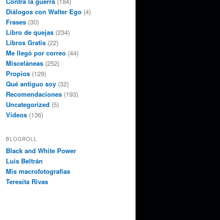
Contra la guerra
(184)
Diálogos con Walter Ego
(4)
Frases
(30)
Libro de quejas
(234)
Libros Gratis
(22)
Me llegó por correo
(44)
Misceláneas
(252)
Propios
(129)
Qué antiguo soy
(32)
Recomendaciones
(193)
Uncategorized
(5)
Videos
(136)
BLOGROLL
Black and White Power
Luis Beltrán
Mis macrofotografías
Teresita Rivas