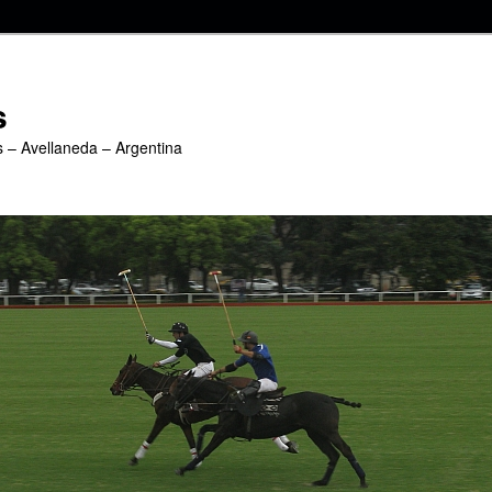
s
s – Avellaneda – Argentina