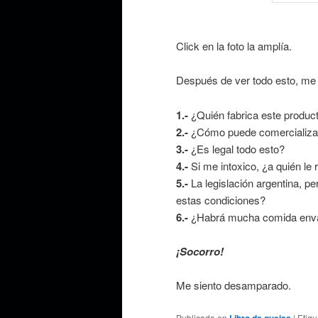
Click en la foto la amplía.
Después de ver todo esto, me
1.-
¿Quién fabrica este produc
2.-
¿Cómo puede comercializa
3.-
¿Es legal todo esto?
4.-
Si me intoxico, ¿a quién le
5.-
La legislación argentina, pe
estas condiciones?
6.-
¿Habrá mucha comida envas
¡Socorro!
Me siento desamparado.
Publicado en
Libro de quejas
|
Etiq