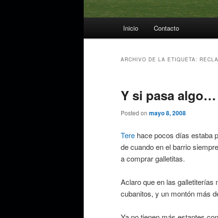
Menú
Inicio
Contacto
principal
ARCHIVO DE LA ETIQUETA:
RECL
Y si pasa algo…
Posted on
mayo 8, 2008
Tere
hace pocos días estaba po
de cuando en el barrio siempre
a comprar galletitas.
Aclaro que en las galletiterías 
cubanitos, y un montón más de 
Ya no tienen más estantes con l