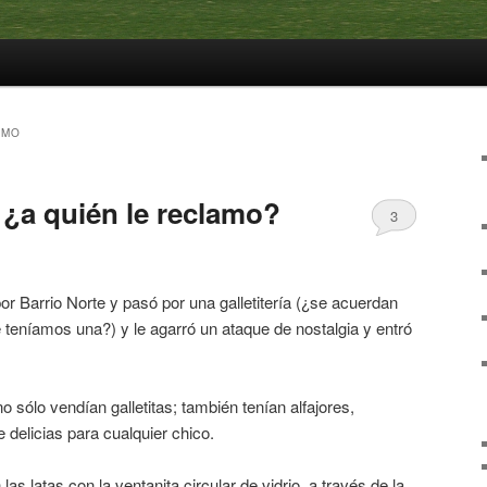
AMO
 ¿a quién le reclamo?
3
r Barrio Norte y pasó por una galletitería (¿se acuerdan
 teníamos una?) y le agarró un ataque de nostalgia y entró
no sólo vendían galletitas; también tenían alfajores,
delicias para cualquier chico.
as latas con la ventanita circular de vidrio, a través de la