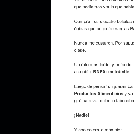
que podíamos ver lo que había
Compró tres o cuatro bolsitas d
únicas que conocía eran las Ba
Nunca me gustaron. Por supues
clase.
Un rato más tarde, y mirando di
atención:
RNPA: en trámite
.
Luego de pensar un ¡caramba!, 
Productos Alimenticios
y ya
giré para ver quién lo fabricaba
¡Nadie!
Y éso no era lo más pior…