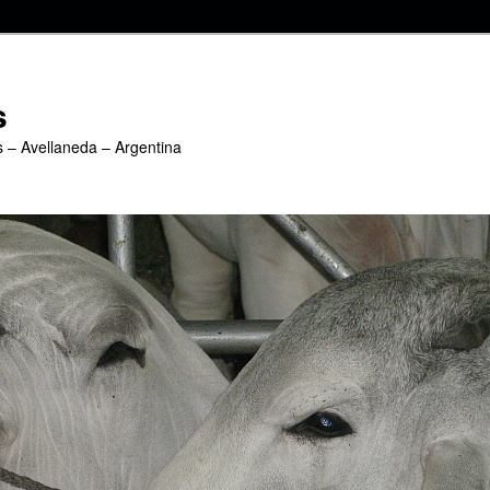
s
s – Avellaneda – Argentina