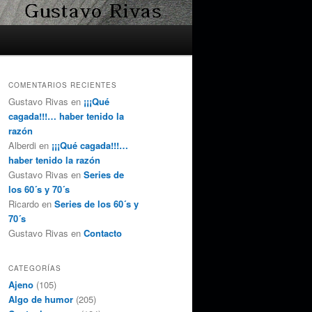
COMENTARIOS RECIENTES
Gustavo Rivas
en
¡¡¡Qué
cagada!!!… haber tenido la
razón
Alberdi
en
¡¡¡Qué cagada!!!…
haber tenido la razón
Gustavo Rivas
en
Series de
los 60´s y 70´s
Ricardo
en
Series de los 60´s y
70´s
Gustavo Rivas
en
Contacto
CATEGORÍAS
Ajeno
(105)
Algo de humor
(205)