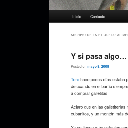
Menú
Inicio
Contacto
principal
ARCHIVO DE LA ETIQUETA:
ALIME
Y si pasa algo…
Posted on
mayo 8, 2008
Tere
hace pocos días estaba po
de cuando en el barrio siempre
a comprar galletitas.
Aclaro que en las galletiterías 
cubanitos, y un montón más de 
Ya no tienen más estantes con l