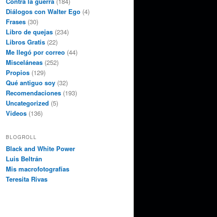
Contra la guerra
(184)
Diálogos con Walter Ego
(4)
Frases
(30)
Libro de quejas
(234)
Libros Gratis
(22)
Me llegó por correo
(44)
Misceláneas
(252)
Propios
(129)
Qué antiguo soy
(32)
Recomendaciones
(193)
Uncategorized
(5)
Videos
(136)
BLOGROLL
Black and White Power
Luis Beltrán
Mis macrofotografías
Teresita Rivas