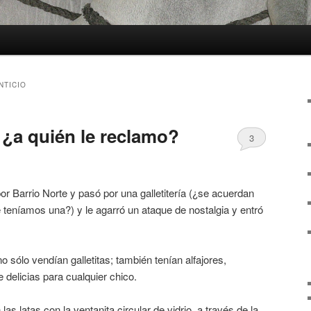
NTICIO
 ¿a quién le reclamo?
3
r Barrio Norte y pasó por una galletitería (¿se acuerdan
 teníamos una?) y le agarró un ataque de nostalgia y entró
no sólo vendían galletitas; también tenían alfajores,
delicias para cualquier chico.
as latas con la ventanita circular de vidrio, a través de la