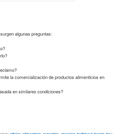
 surgen algunas preguntas:
to?
rlo?
 reclamo?
rmite la comercialización de productos alimenticios en
ada en similares condiciones?
uetado
alfajor
,
alimenticio
,
argentina
,
atencion
,
baibiscui
,
barrio
,
bay