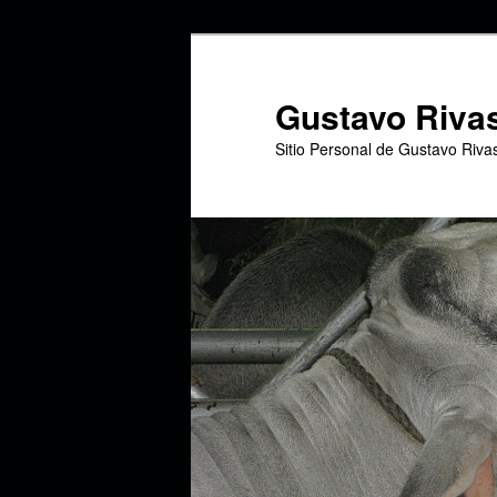
Ir
Ir
al
al
contenido
contenido
Gustavo Riva
principal
secundario
Sitio Personal de Gustavo Riva