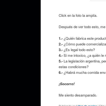
Click en la foto la amplía.
Después de ver todo esto, me
1.-
¿Quién fabrica este produc
2.-
¿Cómo puede comercializa
3.-
¿Es legal todo esto?
4.-
Si me intoxico, ¿a quién le
5.-
La legislación argentina, pe
estas condiciones?
6.-
¿Habrá mucha comida envas
¡Socorro!
Me siento desamparado.
Publicado en
Libro de quejas
|
Etiq