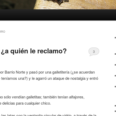
RRO
 ¿a quién le reclamo?
3
r Barrio Norte y pasó por una galletitería (¿se acuerdan
 teníamos una?) y le agarró un ataque de nostalgia y entró
no sólo vendían galletitas; también tenían alfajores,
delicias para cualquier chico.
as latas con la ventanita circular de vidrio, a través de la