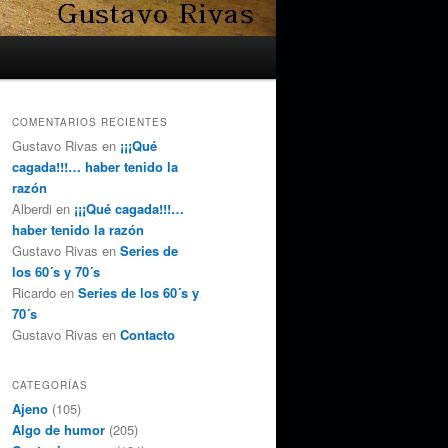
COMENTARIOS RECIENTES
Gustavo Rivas
en
¡¡¡Qué
cagada!!!… haber tenido la
razón
Alberdi
en
¡¡¡Qué cagada!!!…
haber tenido la razón
Gustavo Rivas
en
Series de
los 60´s y 70´s
Ricardo
en
Series de los 60´s y
70´s
Gustavo Rivas
en
Contacto
CATEGORÍAS
Ajeno
(105)
Algo de humor
(205)