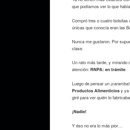
que podíamos ver lo que había
Compró tres o cuatro bolsitas d
únicas que conocía eran las Ba
Nunca me gustaron. Por supues
clase.
Un rato más tarde, y mirando di
atención:
RNPA: en trámite
.
Luego de pensar un ¡caramba!, 
Productos Alimenticios
y ya
giré para ver quién lo fabricaba
¡Nadie!
Y éso no era lo más pior…