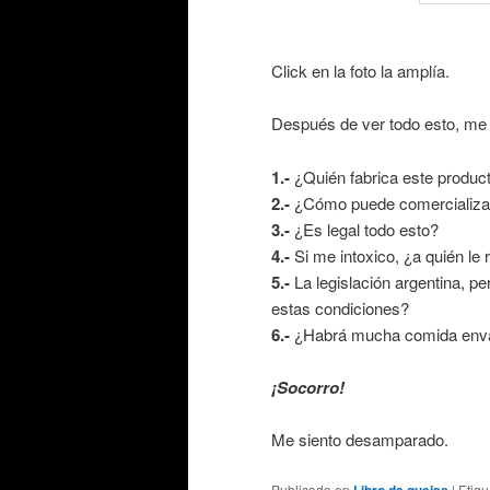
Click en la foto la amplía.
Después de ver todo esto, me
1.-
¿Quién fabrica este produc
2.-
¿Cómo puede comercializa
3.-
¿Es legal todo esto?
4.-
Si me intoxico, ¿a quién le
5.-
La legislación argentina, pe
estas condiciones?
6.-
¿Habrá mucha comida envas
¡Socorro!
Me siento desamparado.
Publicado en
Libro de quejas
|
Etiq