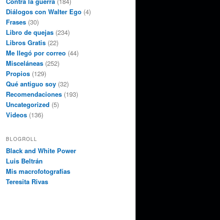
Contra la guerra
(184)
Diálogos con Walter Ego
(4)
Frases
(30)
Libro de quejas
(234)
Libros Gratis
(22)
Me llegó por correo
(44)
Misceláneas
(252)
Propios
(129)
Qué antiguo soy
(32)
Recomendaciones
(193)
Uncategorized
(5)
Videos
(136)
BLOGROLL
Black and White Power
Luis Beltrán
Mis macrofotografías
Teresita Rivas