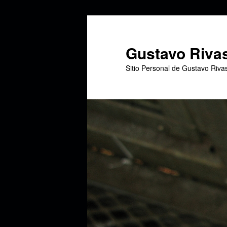
Ir
Ir
al
al
contenido
contenido
Gustavo Riva
principal
secundario
Sitio Personal de Gustavo Riva