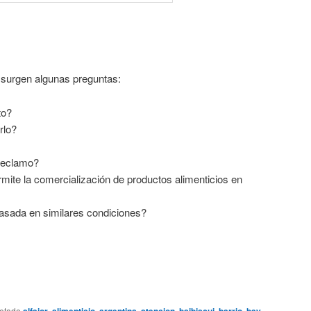
 surgen algunas preguntas:
to?
rlo?
 reclamo?
rmite la comercialización de productos alimenticios en
ada en similares condiciones?
uetado
alfajor
,
alimenticio
,
argentina
,
atencion
,
baibiscui
,
barrio
,
bay