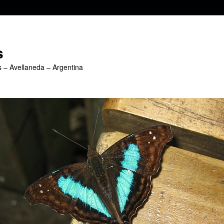
s
s – Avellaneda – Argentina