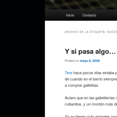
Menú
Inicio
Contacto
principal
ARCHIVO DE LA ETIQUETA:
SOCO
Y si pasa algo…
Posted on
mayo 8, 2008
Tere
hace pocos días estaba po
de cuando en el barrio siempre
a comprar galletitas.
Aclaro que en las galletiterías 
cubanitos, y un montón más de 
Ya no tienen más estantes con l