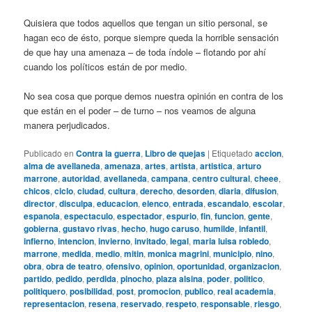
Quisiera que todos aquellos que tengan un sitio personal, se
hagan eco de ésto, porque siempre queda la horrible sensación
de que hay una amenaza – de toda índole – flotando por ahí
cuando los políticos están de por medio.
No sea cosa que porque demos nuestra opinión en contra de los
que están en el poder – de turno – nos veamos de alguna
manera perjudicados.
Publicado en
Contra la guerra
,
Libro de quejas
|
Etiquetado
accion
,
alma de avellaneda
,
amenaza
,
artes
,
artista
,
artistica
,
arturo
marrone
,
autoridad
,
avellaneda
,
campana
,
centro cultural
,
cheee
,
chicos
,
ciclo
,
ciudad
,
cultura
,
derecho
,
desorden
,
diaria
,
difusion
,
director
,
disculpa
,
educacion
,
elenco
,
entrada
,
escandalo
,
escolar
,
espanola
,
espectaculo
,
espectador
,
espurio
,
fin
,
funcion
,
gente
,
gobierna
,
gustavo rivas
,
hecho
,
hugo caruso
,
humilde
,
infantil
,
infierno
,
intencion
,
invierno
,
invitado
,
legal
,
maria luisa robledo
,
marrone
,
medida
,
medio
,
mitin
,
monica magrini
,
municipio
,
nino
,
obra
,
obra de teatro
,
ofensivo
,
opinion
,
oportunidad
,
organizacion
,
partido
,
pedido
,
perdida
,
pinocho
,
plaza alsina
,
poder
,
politico
,
politiquero
,
posibilidad
,
post
,
promocion
,
publico
,
real academia
,
representacion
,
resena
,
reservado
,
respeto
,
responsable
,
riesgo
,