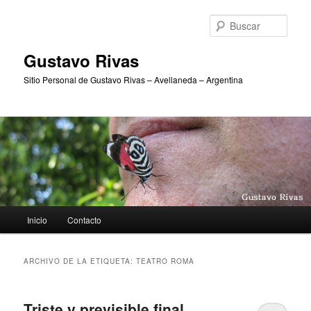
Ir
Ir
al
al
Busc
contenido
contenido
principal
secundario
Gustavo Rivas
Sitio Personal de Gustavo Rivas – Avellaneda – Argentina
Menú
Inicio
Contacto
principal
ARCHIVO DE LA ETIQUETA:
TEATRO ROMA
Triste y previsible final…