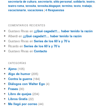
secretaria de cultura
,
secretario
,
sitio personal
,
solidario
,
teatro
,
teatro roma
,
teresita
,
teresita.blogspot
,
termino
,
texto
,
trabajo
,
vacacionarte
,
vacaciones
|
4
Respuestas
COMENTARIOS RECIENTES
Gustavo Rivas
en
¡¡¡Qué cagada!!!… haber tenido la razón
Alberdi
en
¡¡¡Qué cagada!!!… haber tenido la razón
Gustavo Rivas
en
Series de los 60´s y 70´s
Ricardo
en
Series de los 60´s y 70´s
Gustavo Rivas
en
Contacto
CATEGORÍAS
Ajeno
(105)
Algo de humor
(205)
Contra la guerra
(184)
Diálogos con Walter Ego
(4)
Frases
(30)
Libro de quejas
(234)
Libros Gratis
(22)
Me llegó por correo
(44)