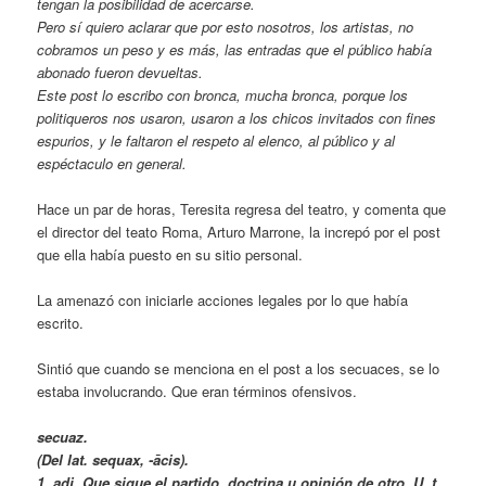
tengan la posibilidad de acercarse.
Pero sí quiero aclarar que por esto nosotros, los artistas, no
cobramos un peso y es más, las entradas que el público había
abonado fueron devueltas.
Este post lo escribo con bronca, mucha bronca, porque los
politiqueros nos usaron, usaron a los chicos invitados con fines
espurios, y le faltaron el respeto al elenco, al público y al
espéctaculo en general.
Hace un par de horas, Teresita regresa del teatro, y comenta que
el director del teato Roma, Arturo Marrone, la increpó por el post
que ella había puesto en su sitio personal.
La amenazó con iniciarle acciones legales por lo que había
escrito.
Sintió que cuando se menciona en el post a los secuaces, se lo
estaba involucrando. Que eran términos ofensivos.
secuaz.
(Del lat. sequax, -ācis).
1. adj. Que sigue el partido, doctrina u opinión de otro. U. t.