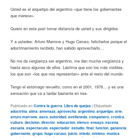
Usted es el arquetipo del argentino «que tiene los gobernantes
que merece».
Quiero en este post tomar distancia de usted y sus dirigidos.
Y a ustedes: Arturo Marrone y Hugo Caruso, felicitarlos porque el
adoctrinamiento recibido, han sabido aprovecharlo…
No me da vergüenza ser argentino, me dan mucha vergüenza y
hasta asco algunos de ellos. Lástima que son los más visibles,
los que son «los que nos representan» ante el resto del mundo.
Tengo el estómago revuelto, como en el 2001, 1976… y es una
sensación que va a tardar bastante en irse.
Publicado en
Contra la guerra
,
Libro de quejas
|
Etiquetado
adoctrina
,
alma
,
amenaza
,
aprovecha
,
argentino
,
arquetipo
,
arte
,
arturo marrone
,
asco
,
autoridad
,
avellaneda
,
companero
,
cronica
,
cultura
,
decision
,
director
,
educacion
,
elenco
,
ensayo
,
escena
,
escuela
,
espectaculo
,
espectador
,
estudio
,
final
,
funcion
,
ganancia
,
gobernante
,
grupo
,
hugo caruso
,
juicio
,
miedo
,
minimo
,
monica