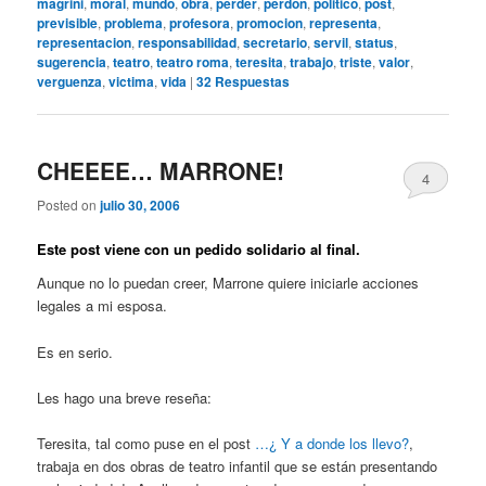
magrini
,
moral
,
mundo
,
obra
,
perder
,
perdon
,
politico
,
post
,
previsible
,
problema
,
profesora
,
promocion
,
representa
,
representacion
,
responsabilidad
,
secretario
,
servil
,
status
,
sugerencia
,
teatro
,
teatro roma
,
teresita
,
trabajo
,
triste
,
valor
,
verguenza
,
victima
,
vida
|
32
Respuestas
CHEEEE… MARRONE!
4
Posted on
julio 30, 2006
Este post viene con un pedido solidario al final.
Aunque no lo puedan creer, Marrone quiere iniciarle acciones
legales a mi esposa.
Es en serio.
Les hago una breve reseña:
Teresita, tal como puse en el post
…¿ Y a donde los llevo?
,
trabaja en dos obras de teatro infantil que se están presentando