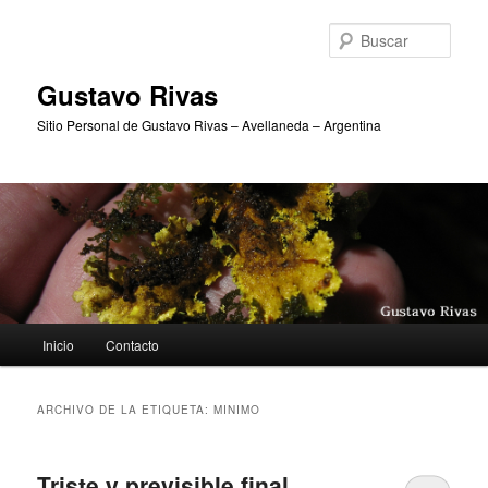
Ir
Ir
al
al
Busc
contenido
contenido
principal
secundario
Gustavo Rivas
Sitio Personal de Gustavo Rivas – Avellaneda – Argentina
Menú
Inicio
Contacto
principal
ARCHIVO DE LA ETIQUETA:
MINIMO
Triste y previsible final…