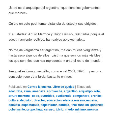
Usted es el arquetipo del argentino «que tiene los gobernantes
que merece».
Quiero en este post tomar distancia de usted y sus dirigidos.
Y a ustedes: Arturo Marrone y Hugo Caruso, felicitarlos porque el
adoctrinamiento recibido, han sabido aprovecharlo…
No me da vergüenza ser argentino, me dan mucha vergüenza y
hasta asco algunos de ellos. Lástima que son los más visibles,
los que son «los que nos representan» ante el resto del mundo.
Tengo el estómago revuelto, como en el 2001, 1976… y es una
sensación que va a tardar bastante en irse.
Publicado en
Contra la guerra
,
Libro de quejas
|
Etiquetado
adoctrina
,
alma
,
amenaza
,
aprovecha
,
argentino
,
arquetipo
,
arte
,
arturo marrone
,
asco
,
autoridad
,
avellaneda
,
companero
,
cronica
,
cultura
,
decision
,
director
,
educacion
,
elenco
,
ensayo
,
escena
,
escuela
,
espectaculo
,
espectador
,
estudio
,
final
,
funcion
,
ganancia
,
gobernante
,
grupo
,
hugo caruso
,
juicio
,
miedo
,
minimo
,
monica