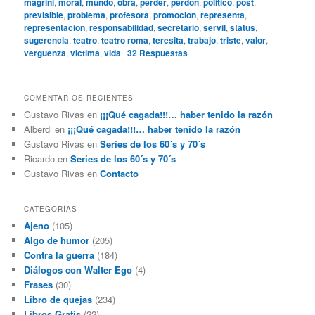
magrini
,
moral
,
mundo
,
obra
,
perder
,
perdon
,
politico
,
post
,
previsible
,
problema
,
profesora
,
promocion
,
representa
,
representacion
,
responsabilidad
,
secretario
,
servil
,
status
,
sugerencia
,
teatro
,
teatro roma
,
teresita
,
trabajo
,
triste
,
valor
,
verguenza
,
victima
,
vida
|
32
Respuestas
COMENTARIOS RECIENTES
Gustavo Rivas
en
¡¡¡Qué cagada!!!… haber tenido la razón
Alberdi
en
¡¡¡Qué cagada!!!… haber tenido la razón
Gustavo Rivas
en
Series de los 60´s y 70´s
Ricardo
en
Series de los 60´s y 70´s
Gustavo Rivas
en
Contacto
CATEGORÍAS
Ajeno
(105)
Algo de humor
(205)
Contra la guerra
(184)
Diálogos con Walter Ego
(4)
Frases
(30)
Libro de quejas
(234)
Libros Gratis
(22)