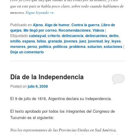
que en este país se habla poco claro, sobre todo cuando hablamos de
menores.
Sigue leyendo
→
Publicado en
Ajeno
,
Algo de humor
,
Contra la guerra
,
Libro de
quejas
,
Me llegó por correo
,
Recomendaciones
,
Videos
|
Etiquetado
calatayud
,
criterio
,
delincuencia
,
delincuentes
,
delito
,
emilio
,
espana
,
fallos
,
granada
,
jovenes
,
juez
,
juventud
,
ley
,
leyes
,
menores
,
perez
,
politica
,
politicos
,
problema
,
solucion
,
soluciones
|
Deja un comentario
Día de la Independencia
Posted on
julio 9, 2008
El 9 de julio de 1816, Argentina declara su Independencia.
El texto aprobado por todos los integrantes del Congreso de
Tucumán es el siguiente:
Nos los representantes de las Provincias Unidas en Sud América,