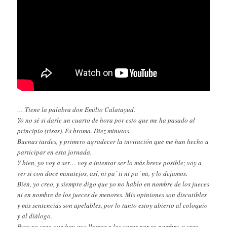
… Tiene la palabra don Emilio Calatayud.
Yo no sé si darle un cuarto de hora por esto que me ha pasado al
principio (risas). Es broma. Diez minutos.
Buenas tardes, y primero agradecer la invitación que me han hecho a
participar en esta jornada.
Y bien, yo voy a ser… voy a intentar ser lo más breve posible; voy a
ver si con doce minutejos, así, ni pa´ ti ni pa´ mi, y lo dejamos.
Bien, yo creo, y siempre digo que yo no hablo en nombre de los jueces
ni en nombre de los jueces de menores. Mis opiniones son discutibles
y mis sentencias son apelables, por lo tanto estoy abierto al coloquio
y al diálogo.
Pero yo creo que hay que llamar a las cosas por su nombre, y creo