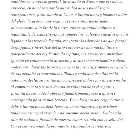
reunidos en congreso general, invocando al Eterno que preside el
universo, en nombre y por la autoridad de los pueblos que
representamos, protextando al Cielo, a las naciones y hombres todos
del globo la justicia que regla nuestros votos: declaramos
solemnemente a la faz de la tierra, que es voluntad unánime e
indubitable de estas Provincias romper los violentos vínculos que los
ligaban a los reyes de España, recuperar los derechos de que fueron
despojados, e investirse del alto carácter de una nación libre e
independiente del rey Fernando séptimo, sus sucesores y metrópoli.
Quedan en consecuencia de hecho y de derecho con amplio y pleno
poder para darse las formas que exija la justicia, e impere el cúmulo
de sus actuales circunstancias. Todas y cada una de ellas así lo
publican, declaran y ratifican comprometiéndose por nuestro medio
al cumplimiento y sostén de esta su voluntad bajo el seguro y
garantía de sus vidas haberes y fama. Comuníquese a quienes
corresponda para su publicación. Y en obsequio del respeto que se
debe a las naciones, detállense en un manifiesto los gravísimos
fundamentos impulsivos de esta solemne declaración. Dada en la
sala de sesiones, firmada de nuestra mano, sellada con el sello del
Congreso y refrendada por nuestros diputados secretarios.