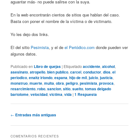
aguantar más- no puede salirse con la suya.
En la web encontrarán cientos de sitios que hablan del caso.
Basta con poner el nombre de la víctima o de victimario.
Yo les dejo dos links.
El del sitio
Pesimista
, y el de
el Periódico.com
donde pueden ver
algunos datos.
Publicado en
Libro de quejas
|
Etiquetado
accidente
,
alcohol
,
asesinato
,
atropello
,
bien publico
,
carcel
,
conductor
,
dios
,
el
periodico
,
enaitz iriondo
,
espana
,
hijo de mil
,
juicio
,
justicia
,
monstruo
,
muerte
,
multa
,
obra
,
peligro
,
pesimista
,
provoca
,
resarcimiento
,
robo
,
sancion
,
sitio
,
suelto
,
tomas delgado
bartolome
,
velocidad
,
victima
,
vida
|
1
Respuesta
Navegación
←
Entradas más antiguas
de
entradas
COMENTARIOS RECIENTES