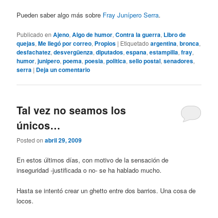
Pueden saber algo más sobre
Fray Junípero Serra
.
Publicado en
Ajeno
,
Algo de humor
,
Contra la guerra
,
Libro de
quejas
,
Me llegó por correo
,
Propios
|
Etiquetado
argentina
,
bronca
,
desfachatez
,
desvergüenza
,
diputados
,
espana
,
estampilla
,
fray
,
humor
,
junipero
,
poema
,
poesia
,
politica
,
sello postal
,
senadores
,
serra
|
Deja un comentario
Tal vez no seamos los
únicos…
Posted on
abril 29, 2009
En estos últimos días, con motivo de la sensación de
inseguridad -justificada o no- se ha hablado mucho.
Hasta se intentó crear un ghetto entre dos barrios. Una cosa de
locos.