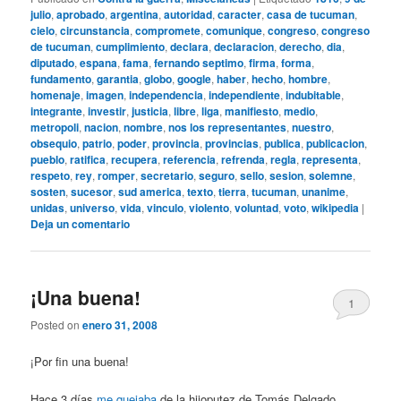
julio
,
aprobado
,
argentina
,
autoridad
,
caracter
,
casa de tucuman
,
cielo
,
circunstancia
,
compromete
,
comunique
,
congreso
,
congreso
de tucuman
,
cumplimiento
,
declara
,
declaracion
,
derecho
,
dia
,
diputado
,
espana
,
fama
,
fernando septimo
,
firma
,
forma
,
fundamento
,
garantia
,
globo
,
google
,
haber
,
hecho
,
hombre
,
homenaje
,
imagen
,
independencia
,
independiente
,
indubitable
,
integrante
,
investir
,
justicia
,
libre
,
liga
,
manifiesto
,
medio
,
metropoli
,
nacion
,
nombre
,
nos los representantes
,
nuestro
,
obsequio
,
patrio
,
poder
,
provincia
,
provincias
,
publica
,
publicacion
,
pueblo
,
ratifica
,
recupera
,
referencia
,
refrenda
,
regla
,
representa
,
respeto
,
rey
,
romper
,
secretario
,
seguro
,
sello
,
sesion
,
solemne
,
sosten
,
sucesor
,
sud america
,
texto
,
tierra
,
tucuman
,
unanime
,
unidas
,
universo
,
vida
,
vinculo
,
violento
,
voluntad
,
voto
,
wikipedia
|
Deja un comentario
¡Una buena!
1
Posted on
enero 31, 2008
¡Por fin una buena!
Hace 3 días
me quejaba
de la hijoputez de Tomás Delgado