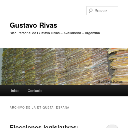
Ir
Ir
al
al
Busc
contenido
contenido
principal
secundario
Gustavo Rivas
Sitio Personal de Gustavo Rivas – Avellaneda – Argentina
Menú
Inicio
Contacto
principal
ARCHIVO DE LA ETIQUETA:
ESPANA
Elecciones legislativas: