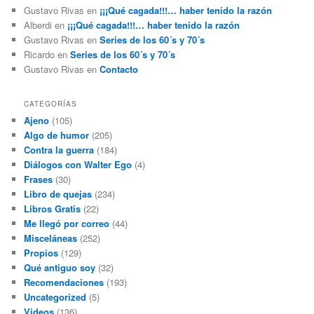
Gustavo Rivas
en
¡¡¡Qué cagada!!!… haber tenido la razón
Alberdi
en
¡¡¡Qué cagada!!!… haber tenido la razón
Gustavo Rivas
en
Series de los 60´s y 70´s
Ricardo
en
Series de los 60´s y 70´s
Gustavo Rivas
en
Contacto
CATEGORÍAS
Ajeno
(105)
Algo de humor
(205)
Contra la guerra
(184)
Diálogos con Walter Ego
(4)
Frases
(30)
Libro de quejas
(234)
Libros Gratis
(22)
Me llegó por correo
(44)
Misceláneas
(252)
Propios
(129)
Qué antiguo soy
(32)
Recomendaciones
(193)
Uncategorized
(5)
Videos
(136)