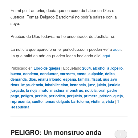
En mi post anterior, decía que en caso de haber un Dios o
Justicia, Tomás Delgado Bartolomé no podría salirse con la
suya.
Pruebas de Dios todavía no he encontrado; de Justicia, sí.
La noticia que apareció en el periodico.com pueden verla
aquí
.
La que salió en adn.es pueden leerla haciendo clici
aquí
.
Publicado en
Libro de quejas
|
Etiquetado
2004
,
alcohol
,
atropello
,
buena
,
condena
,
conductor
,
correcta
,
costa
,
culpable
,
delito
,
demanda
,
dios
,
enaitz iriondo
,
espana
,
familia
,
fiscal
,
gustavo
rivas
,
imprudencia
,
inhabilitacion
,
instancia
,
juez
,
juicio
,
justicia
,
juzgado
,
la rioja
,
mato
,
maxima
,
monstruo
,
noticia
,
oral
,
padre
,
pago
,
peligro
,
pericia
,
periodico
,
perjuicio
,
primera
,
prision
,
queja
,
representa
,
suelto
,
tomas delgado bartolome
,
victima
,
vista
|
1
Respuesta
PELIGRO: Un monstruo anda
1