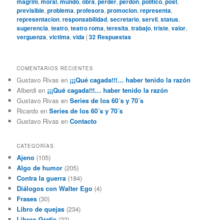
magrini
,
moral
,
mundo
,
obra
,
perder
,
perdon
,
politico
,
post
,
previsible
,
problema
,
profesora
,
promocion
,
representa
,
representacion
,
responsabilidad
,
secretario
,
servil
,
status
,
sugerencia
,
teatro
,
teatro roma
,
teresita
,
trabajo
,
triste
,
valor
,
verguenza
,
victima
,
vida
|
32
Respuestas
COMENTARIOS RECIENTES
Gustavo Rivas
en
¡¡¡Qué cagada!!!… haber tenido la razón
Alberdi
en
¡¡¡Qué cagada!!!… haber tenido la razón
Gustavo Rivas
en
Series de los 60´s y 70´s
Ricardo
en
Series de los 60´s y 70´s
Gustavo Rivas
en
Contacto
CATEGORÍAS
Ajeno
(105)
Algo de humor
(205)
Contra la guerra
(184)
Diálogos con Walter Ego
(4)
Frases
(30)
Libro de quejas
(234)
Libros Gratis
(22)