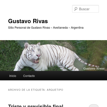
Ir
Ir
al
al
Busc
contenido
contenido
principal
secundario
Gustavo Rivas
Sitio Personal de Gustavo Rivas – Avellaneda – Argentina
Menú
Inicio
Contacto
principal
ARCHIVO DE LA ETIQUETA:
ARQUETIPO
Triste y previsible final…