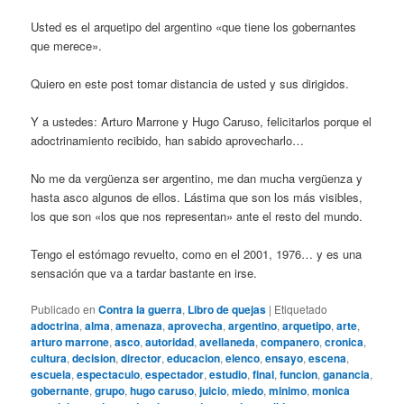
Usted es el arquetipo del argentino «que tiene los gobernantes
que merece».
Quiero en este post tomar distancia de usted y sus dirigidos.
Y a ustedes: Arturo Marrone y Hugo Caruso, felicitarlos porque el
adoctrinamiento recibido, han sabido aprovecharlo…
No me da vergüenza ser argentino, me dan mucha vergüenza y
hasta asco algunos de ellos. Lástima que son los más visibles,
los que son «los que nos representan» ante el resto del mundo.
Tengo el estómago revuelto, como en el 2001, 1976… y es una
sensación que va a tardar bastante en irse.
Publicado en
Contra la guerra
,
Libro de quejas
|
Etiquetado
adoctrina
,
alma
,
amenaza
,
aprovecha
,
argentino
,
arquetipo
,
arte
,
arturo marrone
,
asco
,
autoridad
,
avellaneda
,
companero
,
cronica
,
cultura
,
decision
,
director
,
educacion
,
elenco
,
ensayo
,
escena
,
escuela
,
espectaculo
,
espectador
,
estudio
,
final
,
funcion
,
ganancia
,
gobernante
,
grupo
,
hugo caruso
,
juicio
,
miedo
,
minimo
,
monica