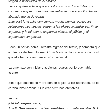
tengan la posibilidad de acercarse.
Pero sí quiero aclarar que por esto nosotros, los artistas, no
cobramos un peso y es más, las entradas que el público había
abonado fueron devueltas.
Este post lo escribo con bronca, mucha bronca, porque los
politiqueros nos usaron, usaron a los chicos invitados con fines
espurios, y le faltaron el respeto al elenco, al público y al
espéctaculo en general.
Hace un par de horas, Teresita regresa del teatro, y comenta que
el director del teato Roma, Arturo Marrone, la increpó por el post
que ella había puesto en su sitio personal.
La amenazó con iniciarle acciones legales por lo que había
escrito.
Sintió que cuando se menciona en el post a los secuaces, se lo
estaba involucrando. Que eran términos ofensivos.
secuaz.
(Del lat. sequax, -ācis).
1. adj. Que sigue el partido, doctrina u opinión de otro. U. t.