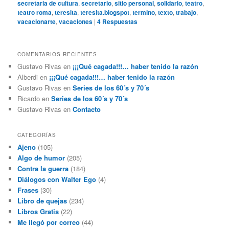
secretaria de cultura
,
secretario
,
sitio personal
,
solidario
,
teatro
,
teatro roma
,
teresita
,
teresita.blogspot
,
termino
,
texto
,
trabajo
,
vacacionarte
,
vacaciones
|
4
Respuestas
COMENTARIOS RECIENTES
Gustavo Rivas
en
¡¡¡Qué cagada!!!… haber tenido la razón
Alberdi
en
¡¡¡Qué cagada!!!… haber tenido la razón
Gustavo Rivas
en
Series de los 60´s y 70´s
Ricardo
en
Series de los 60´s y 70´s
Gustavo Rivas
en
Contacto
CATEGORÍAS
Ajeno
(105)
Algo de humor
(205)
Contra la guerra
(184)
Diálogos con Walter Ego
(4)
Frases
(30)
Libro de quejas
(234)
Libros Gratis
(22)
Me llegó por correo
(44)