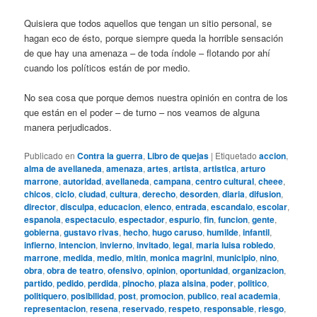
Quisiera que todos aquellos que tengan un sitio personal, se
hagan eco de ésto, porque siempre queda la horrible sensación
de que hay una amenaza – de toda índole – flotando por ahí
cuando los políticos están de por medio.
No sea cosa que porque demos nuestra opinión en contra de los
que están en el poder – de turno – nos veamos de alguna
manera perjudicados.
Publicado en
Contra la guerra
,
Libro de quejas
|
Etiquetado
accion
,
alma de avellaneda
,
amenaza
,
artes
,
artista
,
artistica
,
arturo
marrone
,
autoridad
,
avellaneda
,
campana
,
centro cultural
,
cheee
,
chicos
,
ciclo
,
ciudad
,
cultura
,
derecho
,
desorden
,
diaria
,
difusion
,
director
,
disculpa
,
educacion
,
elenco
,
entrada
,
escandalo
,
escolar
,
espanola
,
espectaculo
,
espectador
,
espurio
,
fin
,
funcion
,
gente
,
gobierna
,
gustavo rivas
,
hecho
,
hugo caruso
,
humilde
,
infantil
,
infierno
,
intencion
,
invierno
,
invitado
,
legal
,
maria luisa robledo
,
marrone
,
medida
,
medio
,
mitin
,
monica magrini
,
municipio
,
nino
,
obra
,
obra de teatro
,
ofensivo
,
opinion
,
oportunidad
,
organizacion
,
partido
,
pedido
,
perdida
,
pinocho
,
plaza alsina
,
poder
,
politico
,
politiquero
,
posibilidad
,
post
,
promocion
,
publico
,
real academia
,
representacion
,
resena
,
reservado
,
respeto
,
responsable
,
riesgo
,