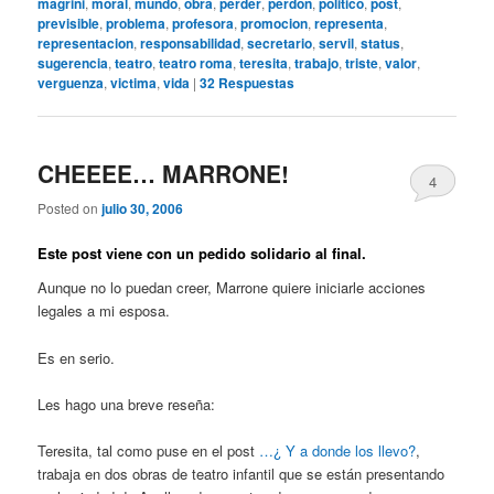
magrini
,
moral
,
mundo
,
obra
,
perder
,
perdon
,
politico
,
post
,
previsible
,
problema
,
profesora
,
promocion
,
representa
,
representacion
,
responsabilidad
,
secretario
,
servil
,
status
,
sugerencia
,
teatro
,
teatro roma
,
teresita
,
trabajo
,
triste
,
valor
,
verguenza
,
victima
,
vida
|
32
Respuestas
CHEEEE… MARRONE!
4
Posted on
julio 30, 2006
Este post viene con un pedido solidario al final.
Aunque no lo puedan creer, Marrone quiere iniciarle acciones
legales a mi esposa.
Es en serio.
Les hago una breve reseña:
Teresita, tal como puse en el post
…¿ Y a donde los llevo?
,
trabaja en dos obras de teatro infantil que se están presentando