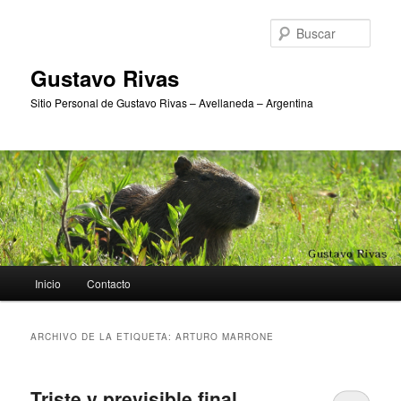
Ir
Ir
al
al
Busc
contenido
contenido
principal
secundario
Gustavo Rivas
Sitio Personal de Gustavo Rivas – Avellaneda – Argentina
Menú
Inicio
Contacto
principal
ARCHIVO DE LA ETIQUETA:
ARTURO MARRONE
Triste y previsible final…