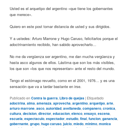
Usted es el arquetipo del argentino «que tiene los gobernantes
que merece».
Quiero en este post tomar distancia de usted y sus dirigidos.
Y a ustedes: Arturo Marrone y Hugo Caruso, felicitarlos porque el
adoctrinamiento recibido, han sabido aprovecharlo…
No me da vergüenza ser argentino, me dan mucha vergüenza y
hasta asco algunos de ellos. Lástima que son los más visibles,
los que son «los que nos representan» ante el resto del mundo.
Tengo el estómago revuelto, como en el 2001, 1976… y es una
sensación que va a tardar bastante en irse.
Publicado en
Contra la guerra
,
Libro de quejas
|
Etiquetado
adoctrina
,
alma
,
amenaza
,
aprovecha
,
argentino
,
arquetipo
,
arte
,
arturo marrone
,
asco
,
autoridad
,
avellaneda
,
companero
,
cronica
,
cultura
,
decision
,
director
,
educacion
,
elenco
,
ensayo
,
escena
,
escuela
,
espectaculo
,
espectador
,
estudio
,
final
,
funcion
,
ganancia
,
gobernante
,
grupo
,
hugo caruso
,
juicio
,
miedo
,
minimo
,
monica