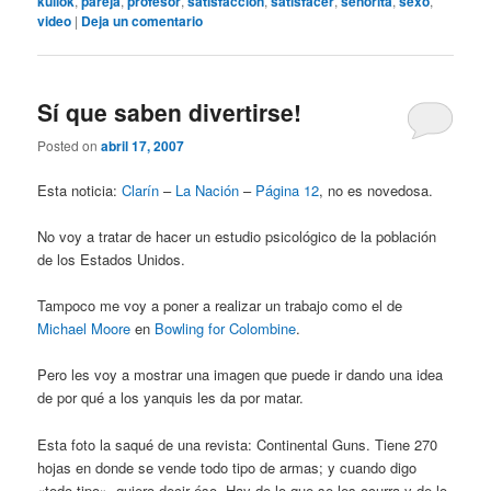
kullok
,
pareja
,
profesor
,
satisfaccion
,
satisfacer
,
senorita
,
sexo
,
video
|
Deja un comentario
Sí que saben divertirse!
Posted on
abril 17, 2007
Esta noticia:
Clarín
–
La Nación
–
Página 12
, no es novedosa.
No voy a tratar de hacer un estudio psicológico de la población
de los Estados Unidos.
Tampoco me voy a poner a realizar un trabajo como el de
Michael Moore
en
Bowling for Colombine
.
Pero les voy a mostrar una imagen que puede ir dando una idea
de por qué a los yanquis les da por matar.
Esta foto la saqué de una revista: Continental Guns. Tiene 270
hojas en donde se vende todo tipo de armas; y cuando digo
«todo tipo», quiero decir éso. Hay de lo que se les ocurra y de lo