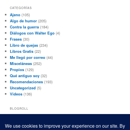
CATEGORÍAS
Ajeno
(105)
Algo de humor
(205)
Contra la guerra
(184)
Diálogos con Walter Ego
(4)
Frases
(30)
Libro de quejas
(234)
Libros Gratis
(22)
Me llegó por correo
(44)
Misceláneas
(252)
Propios
(129)
Qué antiguo soy
(32)
Recomendaciones
(193)
Uncategorized
(5)
Videos
(136)
BLOGROLL
Black and White Power
Luis Beltrán
Mis macrofotografías