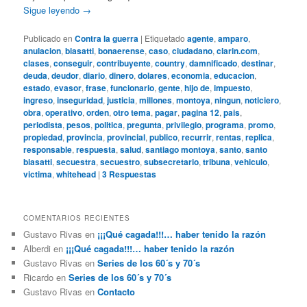
Sigue leyendo
→
Publicado en
Contra la guerra
|
Etiquetado
agente
,
amparo
,
anulacion
,
biasatti
,
bonaerense
,
caso
,
ciudadano
,
clarin.com
,
clases
,
conseguir
,
contribuyente
,
country
,
damnificado
,
destinar
,
deuda
,
deudor
,
diario
,
dinero
,
dolares
,
economia
,
educacion
,
estado
,
evasor
,
frase
,
funcionario
,
gente
,
hijo de
,
impuesto
,
ingreso
,
inseguridad
,
justicia
,
millones
,
montoya
,
ningun
,
noticiero
,
obra
,
operativo
,
orden
,
otro tema
,
pagar
,
pagina 12
,
pais
,
periodista
,
pesos
,
politica
,
pregunta
,
privilegio
,
programa
,
promo
,
propiedad
,
provincia
,
provincial
,
publico
,
recurrir
,
rentas
,
replica
,
responsable
,
respuesta
,
salud
,
santiago montoya
,
santo
,
santo
biasatti
,
secuestra
,
secuestro
,
subsecretario
,
tribuna
,
vehiculo
,
victima
,
whitehead
|
3
Respuestas
COMENTARIOS RECIENTES
Gustavo Rivas
en
¡¡¡Qué cagada!!!… haber tenido la razón
Alberdi
en
¡¡¡Qué cagada!!!… haber tenido la razón
Gustavo Rivas
en
Series de los 60´s y 70´s
Ricardo
en
Series de los 60´s y 70´s
Gustavo Rivas
en
Contacto