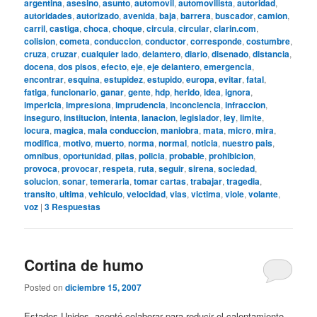
argentina
,
asesino
,
asunto
,
automovil
,
automovilista
,
autoridad
,
autoridades
,
autorizado
,
avenida
,
baja
,
barrera
,
buscador
,
camion
,
carril
,
castiga
,
choca
,
choque
,
circula
,
circular
,
clarin.com
,
colision
,
cometa
,
conduccion
,
conductor
,
corresponde
,
costumbre
,
cruza
,
cruzar
,
cualquier lado
,
delantero
,
diario
,
disenado
,
distancia
,
docena
,
dos pisos
,
efecto
,
eje
,
eje delantero
,
emergencia
,
encontrar
,
esquina
,
estupidez
,
estupido
,
europa
,
evitar
,
fatal
,
fatiga
,
funcionario
,
ganar
,
gente
,
hdp
,
herido
,
idea
,
ignora
,
impericia
,
impresiona
,
imprudencia
,
inconciencia
,
infraccion
,
inseguro
,
institucion
,
intenta
,
lanacion
,
legislador
,
ley
,
limite
,
locura
,
magica
,
mala conduccion
,
maniobra
,
mata
,
micro
,
mira
,
modifica
,
motivo
,
muerto
,
norma
,
normal
,
noticia
,
nuestro pais
,
omnibus
,
oportunidad
,
pilas
,
policia
,
probable
,
prohibicion
,
provoca
,
provocar
,
respeta
,
ruta
,
seguir
,
sirena
,
sociedad
,
solucion
,
sonar
,
temeraria
,
tomar cartas
,
trabajar
,
tragedia
,
transito
,
ultima
,
vehiculo
,
velocidad
,
vias
,
victima
,
viole
,
volante
,
voz
|
3
Respuestas
Cortina de humo
Posted on
diciembre 15, 2007
Estados Unidos, aceptó colaborar para reducir el calentamiento