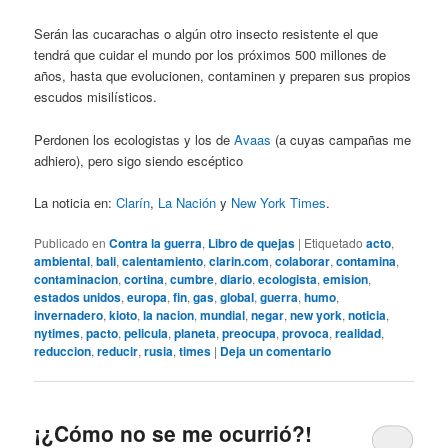
Serán las cucarachas o algún otro insecto resistente el que
tendrá que cuidar el mundo por los próximos 500 millones de
años, hasta que evolucionen, contaminen y preparen sus propios
escudos misilísticos.
Perdonen los ecologistas y los de
Avaas
(a cuyas campañas me
adhiero), pero sigo siendo escéptico
La noticia en:
Clarín
,
La Nación
y
New York Times
.
Publicado en
Contra la guerra
,
Libro de quejas
|
Etiquetado
acto
,
ambiental
,
bali
,
calentamiento
,
clarin.com
,
colaborar
,
contamina
,
contaminacion
,
cortina
,
cumbre
,
diario
,
ecologista
,
emision
,
estados unidos
,
europa
,
fin
,
gas
,
global
,
guerra
,
humo
,
invernadero
,
kioto
,
la nacion
,
mundial
,
negar
,
new york
,
noticia
,
nytimes
,
pacto
,
pelicula
,
planeta
,
preocupa
,
provoca
,
realidad
,
reduccion
,
reducir
,
rusia
,
times
|
Deja un comentario
¡¿Cómo no se me ocurrió?!