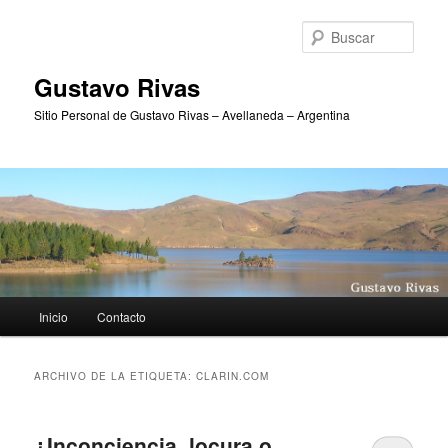
Ir
Ir
al
al
Busc
contenido
contenido
principal
secundario
Gustavo Rivas
Sitio Personal de Gustavo Rivas – Avellaneda – Argentina
Menú
Inicio
Contacto
principal
ARCHIVO DE LA ETIQUETA:
CLARIN.COM
¿Inconciencia, locura o