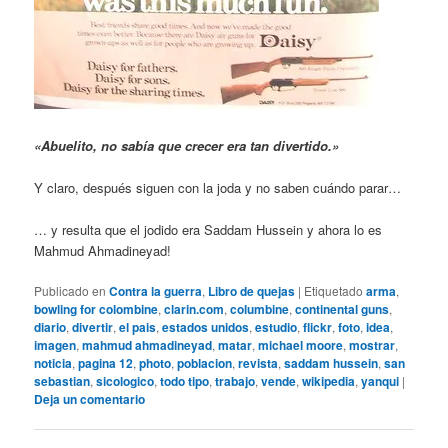
«Abuelito, no sabía que crecer era tan divertido.»
Y claro, después siguen con la joda y no saben cuándo parar…
… y resulta que el jodido era Saddam Hussein y ahora lo es
Mahmud Ahmadineyad!
Publicado en
Contra la guerra
,
Libro de quejas
|
Etiquetado
arma
,
bowling for colombine
,
clarin.com
,
columbine
,
continental guns
,
diario
,
divertir
,
el pais
,
estados unidos
,
estudio
,
flickr
,
foto
,
idea
,
imagen
,
mahmud ahmadineyad
,
matar
,
michael moore
,
mostrar
,
noticia
,
pagina 12
,
photo
,
poblacion
,
revista
,
saddam hussein
,
san
sebastian
,
sicologico
,
todo tipo
,
trabajo
,
vende
,
wikipedia
,
yanqui
|
Deja un comentario