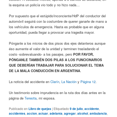
la esquina un policía vio todo y no hizo nada…
Por supuesto que el estúpido/inconciente/HdP del conductor del
automóvil seguirá con la costumbre de querer ganarle de mano a
los vehículos de emergencia. Hasta es probable que en alguna
oportunidad, pueda llegar a provocar una tragedia mayor.
Pónganle a los micros de dos pisos dos ejes delanteros aunque
éso aumente el valor de la unidad y terminen trasladando el
costo -sobrevaluando- a los pasajes, pero
POR FAVOR,
PÓNGANLE TAMBIÉN DOS PILAS A LOS FUNCIONARIOS
QUE DEBERÍAN TRABAJAR PARA SOLUCIONAR EL TEMA
DE LA MALA CONDUCCIÓN EN ARGENTINA
.
La noticia del accidente en
Clarín
,
La Nación
y
Página 12
.
Un testimonio sobre imprudencia en la ruta dos días antes en la
página de
Teresita
, mi esposa.
Publicado en
Libro de quejas
|
Etiquetado
9 de julio
,
accidente
,
accidentes
,
accion
,
actuar
,
adelanta
,
agregar
,
alcohol
,
ambulancia
,