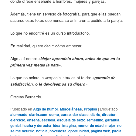
donde ofrece enseñarle a hombres, mujeres y parejas.
Además, tiene un servicio de fotografía, para que ellas puedan
sacarse esas fotos que nunca se animaron a pedirle a la pareja.
Lo que no encontré es un curso introductorio.
En realidad, quiero decir: cómo empezar.
Algo así como:
«Mejor aprendelo ahora, antes de que en tu
primera vez metas la pata»
.
Lo que no aclara la «especialista» es si te da:
«garantía de
satisfacción, o le devolvemos su dinero»
.
Gracias Bernardo.
Publicado en
Algo de humor
,
Misceláneas
,
Propios
|
Etiquetado
alumnado
,
clarin.com
,
como
,
curso
,
dar clase
,
diario
,
director
,
ejercicio
,
ensena
,
escuela
,
escuela de sexo
,
femenino
,
garantia
,
genial
,
hecha y derecha
,
idea
,
imagina
,
menor de edad
,
mujer
,
no
se me ocurrio
,
noticia
,
novedosa
,
oportunidad
,
pagina web
,
paola