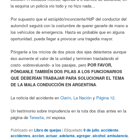
la esquina un policía vio todo y no hizo nada…
Por supuesto que el estúpido/inconciente/HdP del conductor del
automóvil seguirá con la costumbre de querer ganarle de mano a
los vehículos de emergencia. Hasta es probable que en alguna
oportunidad, pueda llegar a provocar una tragedia mayor.
Pónganle a los micros de dos pisos dos ejes delanteros aunque
éso aumente el valor de la unidad y terminen trasladando el
costo -sobrevaluando- a los pasajes, pero
POR FAVOR,
PÓNGANLE TAMBIÉN DOS PILAS A LOS FUNCIONARIOS
QUE DEBERÍAN TRABAJAR PARA SOLUCIONAR EL TEMA
DE LA MALA CONDUCCIÓN EN ARGENTINA
.
La noticia del accidente en
Clarín
,
La Nación
y
Página 12
.
Un testimonio sobre imprudencia en la ruta dos días antes en la
página de
Teresita
, mi esposa.
Publicado en
Libro de quejas
|
Etiquetado
9 de julio
,
accidente
,
accidentes
,
accion
,
actuar
,
adelanta
,
agregar
,
alcohol
,
ambulancia
,