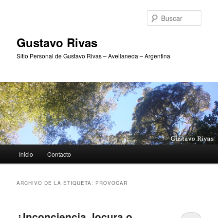
Ir
Ir
al
al
Busc
contenido
contenido
principal
secundario
Gustavo Rivas
Sitio Personal de Gustavo Rivas – Avellaneda – Argentina
Menú
Inicio
Contacto
principal
ARCHIVO DE LA ETIQUETA:
PROVOCAR
¿Inconciencia, locura o