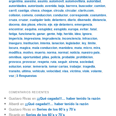
argentina
,
asesino
,
asunto
,
automovil
,
automovilista
,
autoridad
,
autoridades
,
autorizado
,
avenida
,
baja
,
barrera
,
buscador
,
camion
,
carril
,
castiga
,
choca
,
choque
,
circula
,
circular
,
clarin.com
,
colision
,
cometa
,
conduccion
,
conductor
,
corresponde
,
costumbre
,
cruza
,
cruzar
,
cualquier lado
,
delantero
,
diario
,
disenado
,
distancia
,
docena
,
dos pisos
,
efecto
,
eje
,
eje delantero
,
emergencia
,
encontrar
,
esquina
,
estupidez
,
estupido
,
europa
,
evitar
,
fatal
,
fatiga
,
funcionario
,
ganar
,
gente
,
hdp
,
herido
,
idea
,
ignora
,
impericia
,
impresiona
,
imprudencia
,
inconciencia
,
infraccion
,
inseguro
,
institucion
,
intenta
,
lanacion
,
legislador
,
ley
,
limite
,
locura
,
magica
,
mala conduccion
,
maniobra
,
mata
,
micro
,
mira
,
modifica
,
motivo
,
muerto
,
norma
,
normal
,
noticia
,
nuestro pais
,
omnibus
,
oportunidad
,
pilas
,
policia
,
probable
,
prohibicion
,
provoca
,
provocar
,
respeta
,
ruta
,
seguir
,
sirena
,
sociedad
,
solucion
,
sonar
,
temeraria
,
tomar cartas
,
trabajar
,
tragedia
,
transito
,
ultima
,
vehiculo
,
velocidad
,
vias
,
victima
,
viole
,
volante
,
voz
|
3
Respuestas
COMENTARIOS RECIENTES
Gustavo Rivas
en
¡¡¡Qué cagada!!!… haber tenido la razón
Alberdi
en
¡¡¡Qué cagada!!!… haber tenido la razón
Gustavo Rivas
en
Series de los 60´s y 70´s
Ricardo
en
Series de los 60´s y 70´s