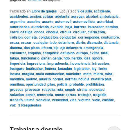
Publicado en
Libro de quejas
|
Etiquetado
9 de julio
,
accidente
,
accidentes
,
accion
,
actuar
,
adelanta
,
agregar
,
alcohol
,
ambulancia
,
argentina
,
asesino
,
asunto
,
automovil
,
automovilista
,
autoridad
,
autoridades
,
autorizado
,
avenida
,
baja
,
barrera
,
buscador
,
camion
,
carril
,
castiga
,
choca
,
choque
,
circula
,
circular
,
clarin.com
,
colision
,
cometa
,
conduccion
,
conductor
,
corresponde
,
costumbre
,
cruza
,
cruzar
,
cualquier lado
,
delantero
,
diario
,
disenado
,
distancia
,
docena
,
dos pisos
,
efecto
,
eje
,
eje delantero
,
emergencia
,
encontrar
,
esquina
,
estupidez
,
estupido
,
europa
,
evitar
,
fatal
,
fatiga
,
funcionario
,
ganar
,
gente
,
hdp
,
herido
,
idea
,
ignora
,
impericia
,
impresiona
,
imprudencia
,
inconciencia
,
infraccion
,
inseguro
,
institucion
,
intenta
,
lanacion
,
legislador
,
ley
,
limite
,
locura
,
magica
,
mala conduccion
,
maniobra
,
mata
,
micro
,
mira
,
modifica
,
motivo
,
muerto
,
norma
,
normal
,
noticia
,
nuestro pais
,
omnibus
,
oportunidad
,
pilas
,
policia
,
probable
,
prohibicion
,
provoca
,
provocar
,
respeta
,
ruta
,
seguir
,
sirena
,
sociedad
,
solucion
,
sonar
,
temeraria
,
tomar cartas
,
trabajar
,
tragedia
,
transito
,
ultima
,
vehiculo
,
velocidad
,
vias
,
victima
,
viole
,
volante
,
voz
|
3
Respuestas
Trabajar a destajo