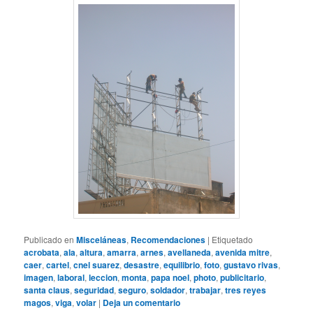
Publicado en
Misceláneas
,
Recomendaciones
|
Etiquetado
acrobata
,
ala
,
altura
,
amarra
,
arnes
,
avellaneda
,
avenida mitre
,
caer
,
cartel
,
cnel suarez
,
desastre
,
equilibrio
,
foto
,
gustavo rivas
,
imagen
,
laboral
,
leccion
,
monta
,
papa noel
,
photo
,
publicitario
,
santa claus
,
seguridad
,
seguro
,
soldador
,
trabajar
,
tres reyes
magos
,
viga
,
volar
|
Deja un comentario