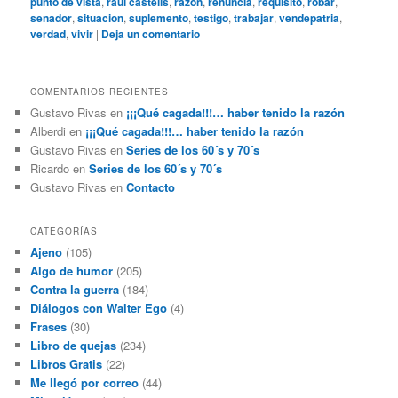
punto de vista
,
raul castells
,
razon
,
renuncia
,
requisito
,
robar
,
senador
,
situacion
,
suplemento
,
testigo
,
trabajar
,
vendepatria
,
verdad
,
vivir
|
Deja un comentario
COMENTARIOS RECIENTES
Gustavo Rivas
en
¡¡¡Qué cagada!!!… haber tenido la razón
Alberdi
en
¡¡¡Qué cagada!!!… haber tenido la razón
Gustavo Rivas
en
Series de los 60´s y 70´s
Ricardo
en
Series de los 60´s y 70´s
Gustavo Rivas
en
Contacto
CATEGORÍAS
Ajeno
(105)
Algo de humor
(205)
Contra la guerra
(184)
Diálogos con Walter Ego
(4)
Frases
(30)
Libro de quejas
(234)
Libros Gratis
(22)
Me llegó por correo
(44)