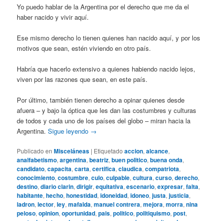
Yo puedo hablar de la Argentina por el derecho que me da el
haber nacido y vivir aquí.
Ese mismo derecho lo tienen quienes han nacido aquí, y por los
motivos que sean, estén viviendo en otro país.
Habría que hacerlo extensivo a quienes habiendo nacido lejos,
viven por las razones que sean, en este país.
Por último, también tienen derecho a opinar quienes desde
afuera – y bajo la óptica que les dan las costumbres y culturas
de todos y cada uno de los países del globo – miran hacia la
Argentina.
Sigue leyendo
→
Publicado en
Misceláneas
|
Etiquetado
accion
,
alcance
,
analfabetismo
,
argentina
,
beatriz
,
buen politico
,
buena onda
,
candidato
,
capacita
,
carta
,
certifica
,
claudica
,
compatriota
,
conocimiento
,
costumbre
,
culo
,
culpable
,
cultura
,
curso
,
derecho
,
destino
,
diario clarin
,
dirigir
,
equitativa
,
escenario
,
expresar
,
falta
,
habitante
,
hecho
,
honestidad
,
idoneidad
,
idoneo
,
justa
,
justicia
,
ladron
,
lector
,
ley
,
mafalda
,
manuel contrera
,
mejora
,
morra
,
nina
peloso
,
opinion
,
oportunidad
,
pais
,
politico
,
politiquismo
,
post
,