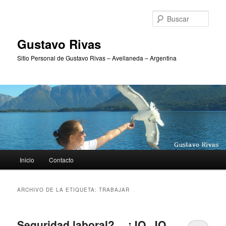
Ir
Ir
al
al
Busc
contenido
contenido
principal
secundario
Gustavo Rivas
Sitio Personal de Gustavo Rivas – Avellaneda – Argentina
Menú
Inicio
Contacto
principal
ARCHIVO DE LA ETIQUETA:
TRABAJAR
Seguridad laboral?… ¡JO, JO,