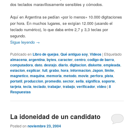
dos teclados maravillosamente sensibles y cómodos.
Aquí en Argentina se pedían «por lo menos» 10.000 digitaciones
por hora. En muchos lugares, se exigían 12.000 (usando el
teclado numérico), lo que daba entre 2,7 y 3,3 teclas por
segundo.
Sigue leyendo
→
Publicado en
Libro de quejas
,
Qué antiguo soy
,
Videos
|
Etiquetado
almacena
,
argentina
,
bytes
,
caracter
,
centro
,
codigo de barra
,
computadora
,
dato
,
destajo
,
diario
,
digitacion
,
diskette
,
empleada
,
estacion
,
explicar
,
full
,
grabo
,
hora
,
informacion
,
Japon
,
limite
,
magnetico
,
maquina
,
memoria
,
metodo
,
movie
,
perfora
,
pista
,
portatil
,
produccion
,
promedio
,
sector
,
sella
,
significa
,
soporte
,
tarjeta
,
tecla
,
teclado
,
trabajar
,
trabajo
,
verificador
,
video
|
8
Respuestas
La idoneidad de un candidato
Posted on
noviembre 23, 2004