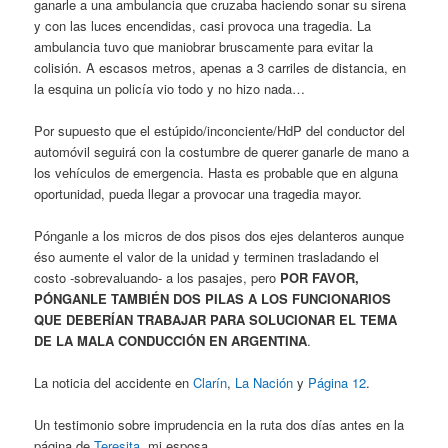
ganarle a una ambulancia que cruzaba haciendo sonar su sirena
y con las luces encendidas, casi provoca una tragedia. La
ambulancia tuvo que maniobrar bruscamente para evitar la
colisión. A escasos metros, apenas a 3 carriles de distancia, en
la esquina un policía vio todo y no hizo nada…
Por supuesto que el estúpido/inconciente/HdP del conductor del
automóvil seguirá con la costumbre de querer ganarle de mano a
los vehículos de emergencia. Hasta es probable que en alguna
oportunidad, pueda llegar a provocar una tragedia mayor.
Pónganle a los micros de dos pisos dos ejes delanteros aunque
éso aumente el valor de la unidad y terminen trasladando el
costo -sobrevaluando- a los pasajes, pero
POR FAVOR,
PÓNGANLE TAMBIÉN DOS PILAS A LOS FUNCIONARIOS
QUE DEBERÍAN TRABAJAR PARA SOLUCIONAR EL TEMA
DE LA MALA CONDUCCIÓN EN ARGENTINA
.
La noticia del accidente en
Clarín
,
La Nación
y
Página 12
.
Un testimonio sobre imprudencia en la ruta dos días antes en la
página de
Teresita
, mi esposa.