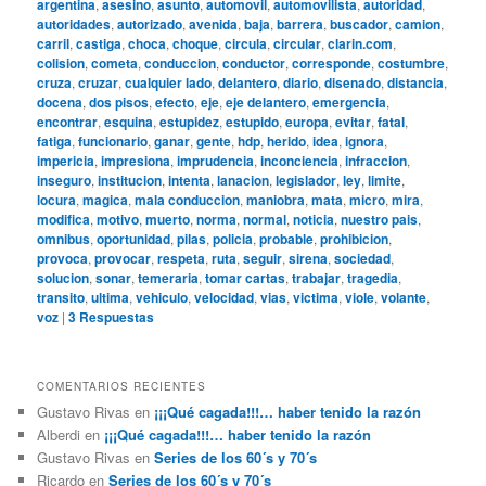
argentina
,
asesino
,
asunto
,
automovil
,
automovilista
,
autoridad
,
autoridades
,
autorizado
,
avenida
,
baja
,
barrera
,
buscador
,
camion
,
carril
,
castiga
,
choca
,
choque
,
circula
,
circular
,
clarin.com
,
colision
,
cometa
,
conduccion
,
conductor
,
corresponde
,
costumbre
,
cruza
,
cruzar
,
cualquier lado
,
delantero
,
diario
,
disenado
,
distancia
,
docena
,
dos pisos
,
efecto
,
eje
,
eje delantero
,
emergencia
,
encontrar
,
esquina
,
estupidez
,
estupido
,
europa
,
evitar
,
fatal
,
fatiga
,
funcionario
,
ganar
,
gente
,
hdp
,
herido
,
idea
,
ignora
,
impericia
,
impresiona
,
imprudencia
,
inconciencia
,
infraccion
,
inseguro
,
institucion
,
intenta
,
lanacion
,
legislador
,
ley
,
limite
,
locura
,
magica
,
mala conduccion
,
maniobra
,
mata
,
micro
,
mira
,
modifica
,
motivo
,
muerto
,
norma
,
normal
,
noticia
,
nuestro pais
,
omnibus
,
oportunidad
,
pilas
,
policia
,
probable
,
prohibicion
,
provoca
,
provocar
,
respeta
,
ruta
,
seguir
,
sirena
,
sociedad
,
solucion
,
sonar
,
temeraria
,
tomar cartas
,
trabajar
,
tragedia
,
transito
,
ultima
,
vehiculo
,
velocidad
,
vias
,
victima
,
viole
,
volante
,
voz
|
3
Respuestas
COMENTARIOS RECIENTES
Gustavo Rivas
en
¡¡¡Qué cagada!!!… haber tenido la razón
Alberdi
en
¡¡¡Qué cagada!!!… haber tenido la razón
Gustavo Rivas
en
Series de los 60´s y 70´s
Ricardo
en
Series de los 60´s y 70´s