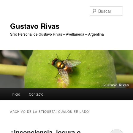
Ir
Ir
al
al
Busc
contenido
contenido
principal
secundario
Gustavo Rivas
Sitio Personal de Gustavo Rivas – Avellaneda – Argentina
Menú
Inicio
Contacto
principal
ARCHIVO DE LA ETIQUETA:
CUALQUIER LADO
¿Inconciencia, locura o