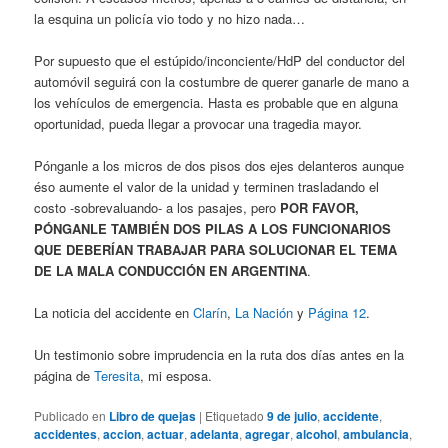
la esquina un policía vio todo y no hizo nada…
Por supuesto que el estúpido/inconciente/HdP del conductor del
automóvil seguirá con la costumbre de querer ganarle de mano a
los vehículos de emergencia. Hasta es probable que en alguna
oportunidad, pueda llegar a provocar una tragedia mayor.
Pónganle a los micros de dos pisos dos ejes delanteros aunque
éso aumente el valor de la unidad y terminen trasladando el
costo -sobrevaluando- a los pasajes, pero
POR FAVOR,
PÓNGANLE TAMBIÉN DOS PILAS A LOS FUNCIONARIOS
QUE DEBERÍAN TRABAJAR PARA SOLUCIONAR EL TEMA
DE LA MALA CONDUCCIÓN EN ARGENTINA
.
La noticia del accidente en
Clarín
,
La Nación
y
Página 12
.
Un testimonio sobre imprudencia en la ruta dos días antes en la
página de
Teresita
, mi esposa.
Publicado en
Libro de quejas
|
Etiquetado
9 de julio
,
accidente
,
accidentes
,
accion
,
actuar
,
adelanta
,
agregar
,
alcohol
,
ambulancia
,