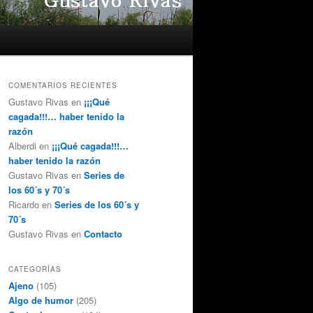
COMENTARIOS RECIENTES
Gustavo Rivas
en
¡¡¡Qué
cagada!!!… haber tenido la
razón
Alberdi
en
¡¡¡Qué cagada!!!…
haber tenido la razón
Gustavo Rivas
en
Series de
los 60´s y 70´s
Ricardo
en
Series de los 60´s y
70´s
Gustavo Rivas
en
Contacto
CATEGORÍAS
Ajeno
(105)
Algo de humor
(205)