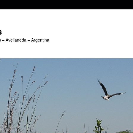
s
s – Avellaneda – Argentina