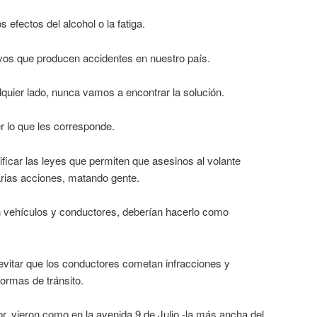
 efectos del alcohol o la fatiga.
vos que producen accidentes en nuestro país.
quier lado, nunca vamos a encontrar la solución.
r lo que les corresponde.
ficar las leyes que permiten que asesinos al volante
rias acciones, matando gente.
an vehículos y conductores, deberían hacerlo como
 evitar que los conductores cometan infracciones y
normas de tránsito.
r, vieron como en la avenida 9 de Julio -la más ancha del