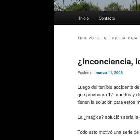
Menú
Inicio
Contacto
principal
ARCHIVO DE LA ETIQUETA:
BAJA
¿Inconciencia, 
Posted on
marzo 11, 2008
Luego del terrible accidente de
que provocara 17 muertos y do
tienen la solución para estos m
La ¿mágica? solución sería la
Todo esto motivó una serie de