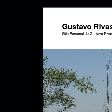
Ir
Ir
al
al
contenido
contenido
Gustavo Riva
principal
secundario
Sitio Personal de Gustavo Riva