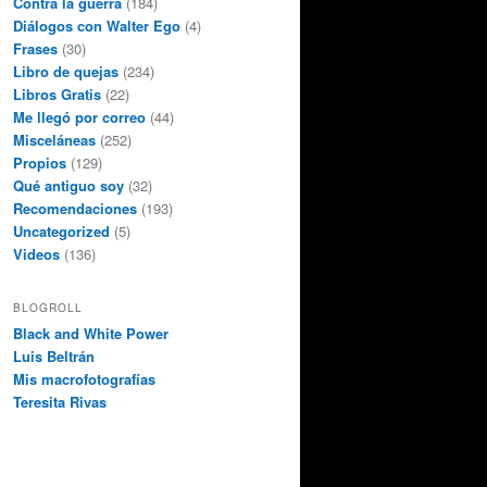
Contra la guerra
(184)
Diálogos con Walter Ego
(4)
Frases
(30)
Libro de quejas
(234)
Libros Gratis
(22)
Me llegó por correo
(44)
Misceláneas
(252)
Propios
(129)
Qué antiguo soy
(32)
Recomendaciones
(193)
Uncategorized
(5)
Videos
(136)
BLOGROLL
Black and White Power
Luis Beltrán
Mis macrofotografías
Teresita Rivas