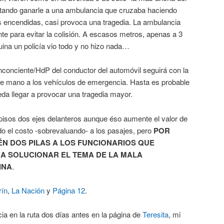
ntando ganarle a una ambulancia que cruzaba haciendo
es encendidas, casi provoca una tragedia. La ambulancia
e para evitar la colisión. A escasos metros, apenas a 3
quina un policía vio todo y no hizo nada…
nconciente/HdP del conductor del automóvil seguirá con la
e mano a los vehículos de emergencia. Hasta es probable
da llegar a provocar una tragedia mayor.
pisos dos ejes delanteros aunque éso aumente el valor de
do el costo -sobrevaluando- a los pasajes, pero
POR
N DOS PILAS A LOS FUNCIONARIOS QUE
A SOLUCIONAR EL TEMA DE LA MALA
INA
.
rín
,
La Nación
y
Página 12
.
a en la ruta dos días antes en la página de
Teresita
, mi