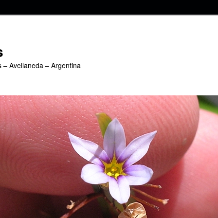
s
s – Avellaneda – Argentina