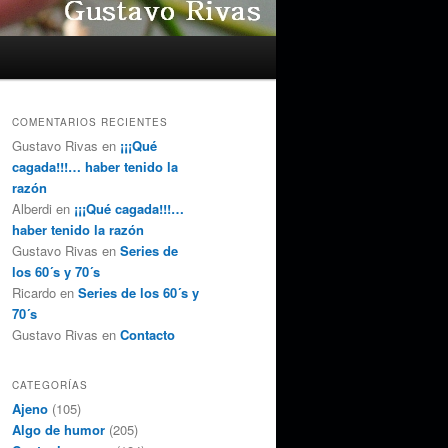
COMENTARIOS RECIENTES
Gustavo Rivas
en
¡¡¡Qué
cagada!!!… haber tenido la
razón
Alberdi
en
¡¡¡Qué cagada!!!…
haber tenido la razón
Gustavo Rivas
en
Series de
los 60´s y 70´s
Ricardo
en
Series de los 60´s y
70´s
Gustavo Rivas
en
Contacto
CATEGORÍAS
Ajeno
(105)
Algo de humor
(205)