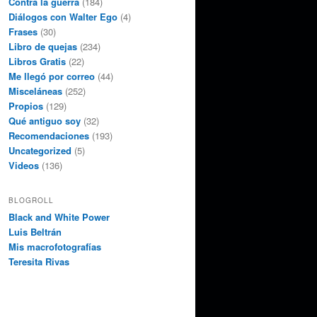
Contra la guerra
(184)
Diálogos con Walter Ego
(4)
Frases
(30)
Libro de quejas
(234)
Libros Gratis
(22)
Me llegó por correo
(44)
Misceláneas
(252)
Propios
(129)
Qué antiguo soy
(32)
Recomendaciones
(193)
Uncategorized
(5)
Videos
(136)
BLOGROLL
Black and White Power
Luis Beltrán
Mis macrofotografías
Teresita Rivas