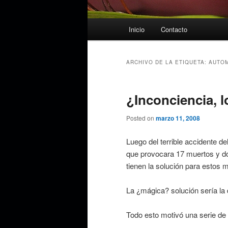
Menú
Inicio
Contacto
principal
ARCHIVO DE LA ETIQUETA:
AUTOM
¿Inconciencia, 
Posted on
marzo 11, 2008
Luego del terrible accidente de
que provocara 17 muertos y do
tienen la solución para estos m
La ¿mágica? solución sería la
Todo esto motivó una serie de