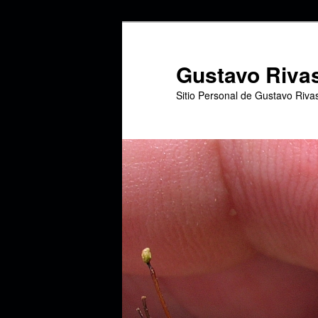
Ir
Ir
al
al
contenido
contenido
Gustavo Riva
principal
secundario
Sitio Personal de Gustavo Riva