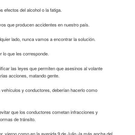
 efectos del alcohol o la fatiga.
vos que producen accidentes en nuestro país.
quier lado, nunca vamos a encontrar la solución.
r lo que les corresponde.
ficar las leyes que permiten que asesinos al volante
rias acciones, matando gente.
an vehículos y conductores, deberían hacerlo como
 evitar que los conductores cometan infracciones y
normas de tránsito.
r, vieron como en la avenida 9 de Julio -la más ancha del