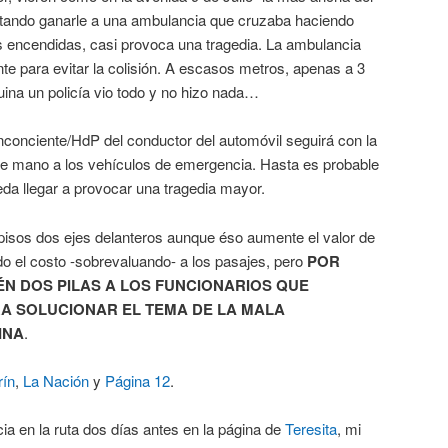
ntando ganarle a una ambulancia que cruzaba haciendo
es encendidas, casi provoca una tragedia. La ambulancia
e para evitar la colisión. A escasos metros, apenas a 3
quina un policía vio todo y no hizo nada…
nconciente/HdP del conductor del automóvil seguirá con la
e mano a los vehículos de emergencia. Hasta es probable
da llegar a provocar una tragedia mayor.
pisos dos ejes delanteros aunque éso aumente el valor de
do el costo -sobrevaluando- a los pasajes, pero
POR
N DOS PILAS A LOS FUNCIONARIOS QUE
A SOLUCIONAR EL TEMA DE LA MALA
INA
.
rín
,
La Nación
y
Página 12
.
a en la ruta dos días antes en la página de
Teresita
, mi