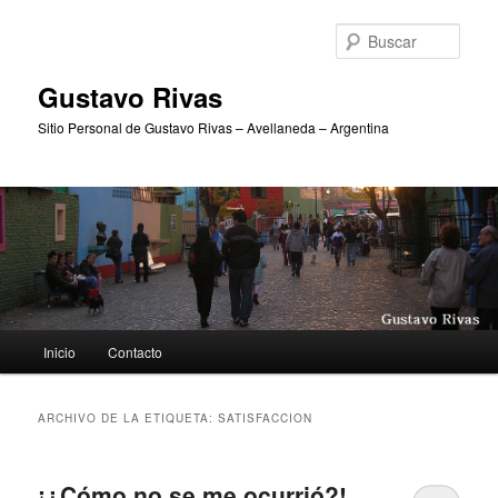
Ir
Ir
al
al
Busc
contenido
contenido
principal
secundario
Gustavo Rivas
Sitio Personal de Gustavo Rivas – Avellaneda – Argentina
Menú
Inicio
Contacto
principal
ARCHIVO DE LA ETIQUETA:
SATISFACCION
¡¿Cómo no se me ocurrió?!