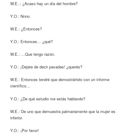
W.E..: ¿Acaso hay un día del hombre?
Y.O.: Nnno.
W.E.: ¿Entonces?
Y.O.: Entonces… ¿qué?
W.E.: …Que tengo razón.
Y.O.: ¡Dejate de decir pavadas! ¿querés?
W.E.: Entonces tendré que demostrártelo con un informe
científico…
Y.O.: ¿De qué estudio me estás hablando?
W.E.: De uno que demuestra palmariamente que la mujer es
inferior.
Y.O.: ¡Por favor!