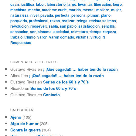
caan
,
justifica
,
labor
,
laboratorio
,
largo
,
levantar
,
liberacion
,
logro
,
machista
,
macho
,
madame curie
,
marido
,
mental
,
moliere
,
mujer
,
naturaleza
,
nivel
,
pavada
,
perfecta
,
persona
,
pitman
,
plano
,
porqueria
,
profesional
,
razon
,
realizar
,
relega
,
revista salimos
,
revolucion
,
roosevelt
,
sabia
,
san pablo
,
satisfaccion
,
sencilla
,
sensacion
,
ser
,
sintoma
,
sociedad
,
teleteatro
,
tiempo
,
torpeza
,
trabajo
,
triunfo
,
varon
,
varon domado
,
victima
,
virtud
|
3
Respuestas
COMENTARIOS RECIENTES
Gustavo Rivas
en
¡¡¡Qué cagada!!!… haber tenido la razón
Alberdi
en
¡¡¡Qué cagada!!!… haber tenido la razón
Gustavo Rivas
en
Series de los 60´s y 70´s
Ricardo
en
Series de los 60´s y 70´s
Gustavo Rivas
en
Contacto
CATEGORÍAS
Ajeno
(105)
Algo de humor
(205)
Contra la guerra
(184)