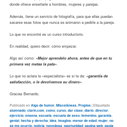
donde ofrece enseñarle a hombres, mujeres y parejas.
Además, tiene un servicio de fotografía, para que ellas puedan
sacarse esas fotos que nunca se animaron a pedirle a la pareja.
Lo que no encontré es un curso introductorio.
En realidad, quiero decir: cómo empezar.
Algo así como:
«Mejor aprendelo ahora, antes de que en tu
primera vez metas la pata»
.
Lo que no aclara la «especialista» es si te da:
«garantía de
satisfacción, o le devolvemos su dinero»
.
Gracias Bernardo.
Publicado en
Algo de humor
,
Misceláneas
,
Propios
|
Etiquetado
alumnado
,
clarin.com
,
como
,
curso
,
dar clase
,
diario
,
director
,
ejercicio
,
ensena
,
escuela
,
escuela de sexo
,
femenino
,
garantia
,
genial
,
hecha y derecha
,
idea
,
imagina
,
menor de edad
,
mujer
,
no
se me ocurrio
,
noticia
,
novedosa
,
oportunidad
,
pagina web
,
paola