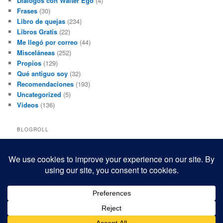
Diálogos con Walter Ego
(4)
Frases
(30)
Libro de quejas
(234)
Libros Gratis
(22)
Me llegó por correo
(44)
Misceláneas
(252)
Propios
(129)
Qué antiguo soy
(32)
Recomendaciones
(193)
Uncategorized
(5)
Videos
(136)
BLOGROLL
Black and White Power
Luis Beltrán
Mis macrofotografías
Teresita Rivas
Funciona gracias a WordPress