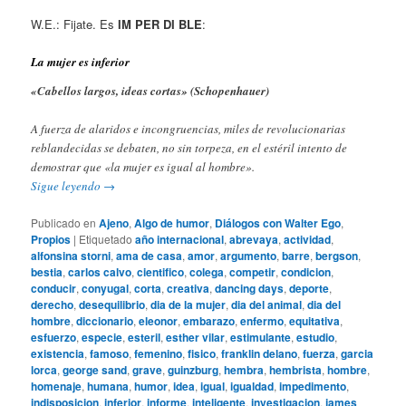
W.E.: Fijate. Es
IM PER DI BLE
:
La mujer es inferior
«Cabellos largos, ideas cortas» (Schopenhauer)
A fuerza de alaridos e incongruencias, miles de revolucionarias
reblandecidas se debaten, no sin torpeza, en el estéril intento de
demostrar que «la mujer es igual al hombre».
Sigue leyendo
→
Publicado en
Ajeno
,
Algo de humor
,
Diálogos con Walter Ego
,
Propios
|
Etiquetado
año internacional
,
abrevaya
,
actividad
,
alfonsina storni
,
ama de casa
,
amor
,
argumento
,
barre
,
bergson
,
bestia
,
carlos calvo
,
cientifico
,
colega
,
competir
,
condicion
,
conducir
,
conyugal
,
corta
,
creativa
,
dancing days
,
deporte
,
derecho
,
desequilibrio
,
dia de la mujer
,
dia del animal
,
dia del
hombre
,
diccionario
,
eleonor
,
embarazo
,
enfermo
,
equitativa
,
esfuerzo
,
especie
,
esteril
,
esther vilar
,
estimulante
,
estudio
,
existencia
,
famoso
,
femenino
,
fisico
,
franklin delano
,
fuerza
,
garcia
lorca
,
george sand
,
grave
,
guinzburg
,
hembra
,
hembrista
,
hombre
,
homenaje
,
humana
,
humor
,
idea
,
igual
,
igualdad
,
impedimento
,
indisposicion
,
inferior
,
informe
,
inteligente
,
investigacion
,
james