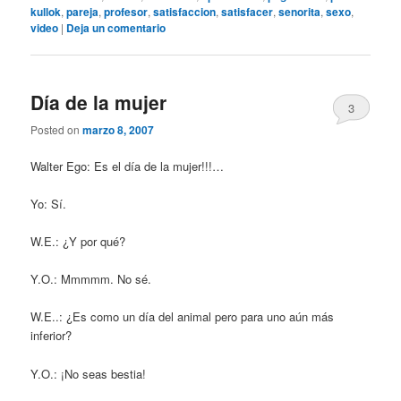
kullok
,
pareja
,
profesor
,
satisfaccion
,
satisfacer
,
senorita
,
sexo
,
video
|
Deja un comentario
Día de la mujer
3
Posted on
marzo 8, 2007
Walter Ego: Es el día de la mujer!!!…
Yo: Sí.
W.E.: ¿Y por qué?
Y.O.: Mmmmm. No sé.
W.E..: ¿Es como un día del animal pero para uno aún más
inferior?
Y.O.: ¡No seas bestia!