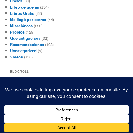
Frases
(30)
Libro de quejas
(234)
Libros Gratis
(22)
Me llegó por correo
(44)
Misceláneas
(252)
Propios
(129)
Qué antiguo soy
(32)
Recomendaciones
(193)
Uncategorized
(5)
Videos
(136)
BLOGROLL
Black and White Power
Luis Beltrán
Mis macrofotografías
Teresita Rivas
Funciona gracias a WordPress