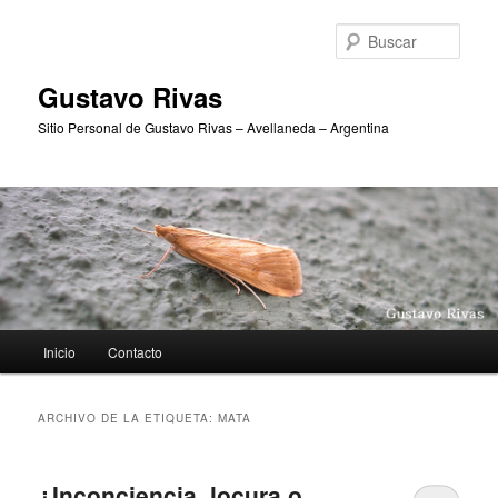
Ir
Ir
al
al
Busc
contenido
contenido
principal
secundario
Gustavo Rivas
Sitio Personal de Gustavo Rivas – Avellaneda – Argentina
Menú
Inicio
Contacto
principal
ARCHIVO DE LA ETIQUETA:
MATA
¿Inconciencia, locura o