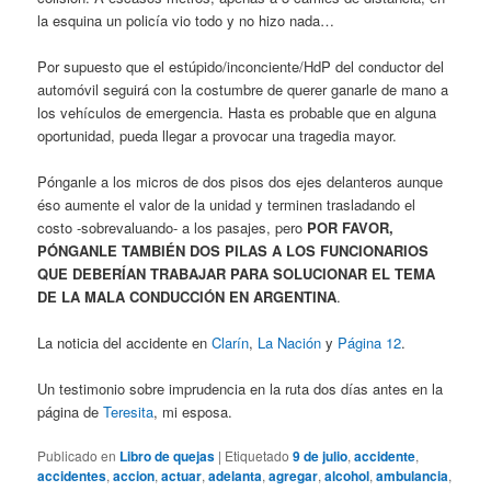
la esquina un policía vio todo y no hizo nada…
Por supuesto que el estúpido/inconciente/HdP del conductor del
automóvil seguirá con la costumbre de querer ganarle de mano a
los vehículos de emergencia. Hasta es probable que en alguna
oportunidad, pueda llegar a provocar una tragedia mayor.
Pónganle a los micros de dos pisos dos ejes delanteros aunque
éso aumente el valor de la unidad y terminen trasladando el
costo -sobrevaluando- a los pasajes, pero
POR FAVOR,
PÓNGANLE TAMBIÉN DOS PILAS A LOS FUNCIONARIOS
QUE DEBERÍAN TRABAJAR PARA SOLUCIONAR EL TEMA
DE LA MALA CONDUCCIÓN EN ARGENTINA
.
La noticia del accidente en
Clarín
,
La Nación
y
Página 12
.
Un testimonio sobre imprudencia en la ruta dos días antes en la
página de
Teresita
, mi esposa.
Publicado en
Libro de quejas
|
Etiquetado
9 de julio
,
accidente
,
accidentes
,
accion
,
actuar
,
adelanta
,
agregar
,
alcohol
,
ambulancia
,