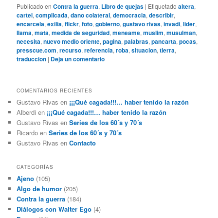
Publicado en
Contra la guerra
,
Libro de quejas
|
Etiquetado
altera
,
cartel
,
complicada
,
dano colateral
,
democracia
,
describir
,
encarcela
,
exilia
,
flickr
,
foto
,
gobierno
,
gustavo rivas
,
invadi
,
lider
,
llama
,
mata
,
medida de seguridad
,
meneame
,
muslim
,
musulman
,
necesita
,
nuevo medio oriente
,
pagina
,
palabras
,
pancarta
,
pocas
,
presscue.com
,
recurso
,
referencia
,
roba
,
situacion
,
tierra
,
traduccion
|
Deja un comentario
COMENTARIOS RECIENTES
Gustavo Rivas
en
¡¡¡Qué cagada!!!… haber tenido la razón
Alberdi
en
¡¡¡Qué cagada!!!… haber tenido la razón
Gustavo Rivas
en
Series de los 60´s y 70´s
Ricardo
en
Series de los 60´s y 70´s
Gustavo Rivas
en
Contacto
CATEGORÍAS
Ajeno
(105)
Algo de humor
(205)
Contra la guerra
(184)
Diálogos con Walter Ego
(4)