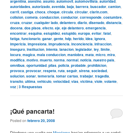
argentina
,
asesino
,
asunto
,
automovil
,
automovilista
,
autoridad
,
autoridades
,
autorizado
,
avenida
,
baja
,
barrera
,
buscador
,
camion
,
carril
,
castiga
,
choca
,
choque
,
circula
,
circular
,
clarin.com
,
colision
,
cometa
,
conduccion
,
conductor
,
corresponde
,
costumbre
,
cruza
,
cruzar
,
cualquier lado
,
delantero
,
diario
,
disenado
,
distancia
,
docena
,
dos pisos
,
efecto
,
eje
,
eje delantero
,
emergencia
,
encontrar
,
esquina
,
estupidez
,
estupido
,
europa
,
evitar
,
fatal
,
fatiga
,
funcionario
,
ganar
,
gente
,
hdp
,
herido
,
idea
,
ignora
,
impericia
,
impresiona
,
imprudencia
,
inconciencia
,
infraccion
,
inseguro
,
institucion
,
intenta
,
lanacion
,
legislador
,
ley
,
limite
,
locura
,
magica
,
mala conduccion
,
maniobra
,
mata
,
micro
,
mira
,
modifica
,
motivo
,
muerto
,
norma
,
normal
,
noticia
,
nuestro pais
,
omnibus
,
oportunidad
,
pilas
,
policia
,
probable
,
prohibicion
,
provoca
,
provocar
,
respeta
,
ruta
,
seguir
,
sirena
,
sociedad
,
solucion
,
sonar
,
temeraria
,
tomar cartas
,
trabajar
,
tragedia
,
transito
,
ultima
,
vehiculo
,
velocidad
,
vias
,
victima
,
viole
,
volante
,
voz
|
3
Respuestas
¡Qué pancarta!
Posted on
febrero 20, 2008
Dándome una vuelta por
Menéame
hacían referencia a un cartel: