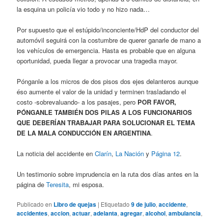
la esquina un policía vio todo y no hizo nada…
Por supuesto que el estúpido/inconciente/HdP del conductor del
automóvil seguirá con la costumbre de querer ganarle de mano a
los vehículos de emergencia. Hasta es probable que en alguna
oportunidad, pueda llegar a provocar una tragedia mayor.
Pónganle a los micros de dos pisos dos ejes delanteros aunque
éso aumente el valor de la unidad y terminen trasladando el
costo -sobrevaluando- a los pasajes, pero
POR FAVOR,
PÓNGANLE TAMBIÉN DOS PILAS A LOS FUNCIONARIOS
QUE DEBERÍAN TRABAJAR PARA SOLUCIONAR EL TEMA
DE LA MALA CONDUCCIÓN EN ARGENTINA
.
La noticia del accidente en
Clarín
,
La Nación
y
Página 12
.
Un testimonio sobre imprudencia en la ruta dos días antes en la
página de
Teresita
, mi esposa.
Publicado en
Libro de quejas
|
Etiquetado
9 de julio
,
accidente
,
accidentes
,
accion
,
actuar
,
adelanta
,
agregar
,
alcohol
,
ambulancia
,