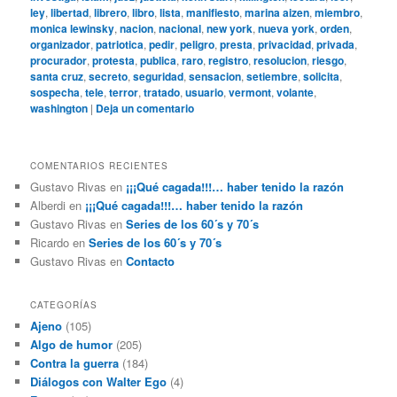
ley
,
libertad
,
librero
,
libro
,
lista
,
manifiesto
,
marina aizen
,
miembro
,
monica lewinsky
,
nacion
,
nacional
,
new york
,
nueva york
,
orden
,
organizador
,
patriotica
,
pedir
,
peligro
,
presta
,
privacidad
,
privada
,
procurador
,
protesta
,
publica
,
raro
,
registro
,
resolucion
,
riesgo
,
santa cruz
,
secreto
,
seguridad
,
sensacion
,
setiembre
,
solicita
,
sospecha
,
tele
,
terror
,
tratado
,
usuario
,
vermont
,
volante
,
washington
|
Deja un comentario
COMENTARIOS RECIENTES
Gustavo Rivas
en
¡¡¡Qué cagada!!!… haber tenido la razón
Alberdi
en
¡¡¡Qué cagada!!!… haber tenido la razón
Gustavo Rivas
en
Series de los 60´s y 70´s
Ricardo
en
Series de los 60´s y 70´s
Gustavo Rivas
en
Contacto
CATEGORÍAS
Ajeno
(105)
Algo de humor
(205)
Contra la guerra
(184)
Diálogos con Walter Ego
(4)