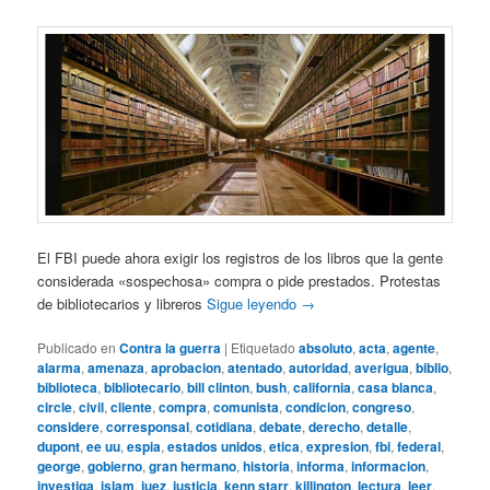
El FBI puede ahora exigir los registros de los libros que la gente
considerada «sospechosa» compra o pide prestados. Protestas
de bibliotecarios y libreros
Sigue leyendo
→
Publicado en
Contra la guerra
|
Etiquetado
absoluto
,
acta
,
agente
,
alarma
,
amenaza
,
aprobacion
,
atentado
,
autoridad
,
averigua
,
biblio
,
biblioteca
,
bibliotecario
,
bill clinton
,
bush
,
california
,
casa blanca
,
circle
,
civil
,
cliente
,
compra
,
comunista
,
condicion
,
congreso
,
considere
,
corresponsal
,
cotidiana
,
debate
,
derecho
,
detalle
,
dupont
,
ee uu
,
espia
,
estados unidos
,
etica
,
expresion
,
fbi
,
federal
,
george
,
gobierno
,
gran hermano
,
historia
,
informa
,
informacion
,
investiga
,
islam
,
juez
,
justicia
,
kenn starr
,
killington
,
lectura
,
leer
,