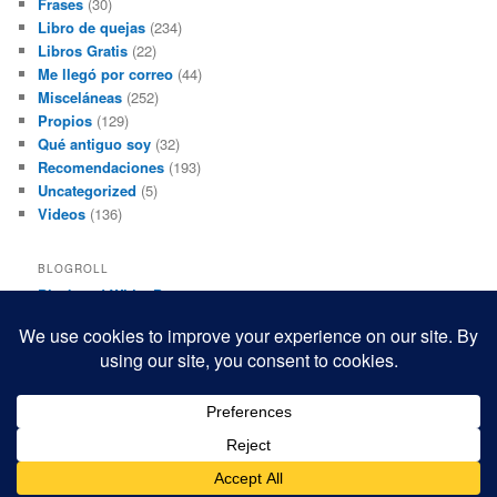
Frases
(30)
Libro de quejas
(234)
Libros Gratis
(22)
Me llegó por correo
(44)
Misceláneas
(252)
Propios
(129)
Qué antiguo soy
(32)
Recomendaciones
(193)
Uncategorized
(5)
Videos
(136)
BLOGROLL
Black and White Power
Luis Beltrán
Mis macrofotografías
Teresita Rivas
Funciona gracias a WordPress