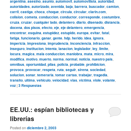
argentina
,
asesino
,
asunto
,
automovil
,
automovilista
,
autoridad
,
autoridades
,
autorizado
,
avenida
,
baja
,
barrera
,
buscador
,
camion
,
carril
,
castiga
,
choca
,
choque
,
circula
,
circular
,
clarin.com
,
colision
,
cometa
,
conduccion
,
conductor
,
corresponde
,
costumbre
,
cruza
,
cruzar
,
cualquier lado
,
delantero
,
diario
,
disenado
,
distancia
,
docena
,
dos pisos
,
efecto
,
eje
,
eje delantero
,
emergencia
,
encontrar
,
esquina
,
estupidez
,
estupido
,
europa
,
evitar
,
fatal
,
fatiga
,
funcionario
,
ganar
,
gente
,
hdp
,
herido
,
idea
,
ignora
,
impericia
,
impresiona
,
imprudencia
,
inconciencia
,
infraccion
,
inseguro
,
institucion
,
intenta
,
lanacion
,
legislador
,
ley
,
limite
,
locura
,
magica
,
mala conduccion
,
maniobra
,
mata
,
micro
,
mira
,
modifica
,
motivo
,
muerto
,
norma
,
normal
,
noticia
,
nuestro pais
,
omnibus
,
oportunidad
,
pilas
,
policia
,
probable
,
prohibicion
,
provoca
,
provocar
,
respeta
,
ruta
,
seguir
,
sirena
,
sociedad
,
solucion
,
sonar
,
temeraria
,
tomar cartas
,
trabajar
,
tragedia
,
transito
,
ultima
,
vehiculo
,
velocidad
,
vias
,
victima
,
viole
,
volante
,
voz
|
3
Respuestas
EE.UU.: espían bibliotecas y
librerías
Posted on
diciembre 2, 2003