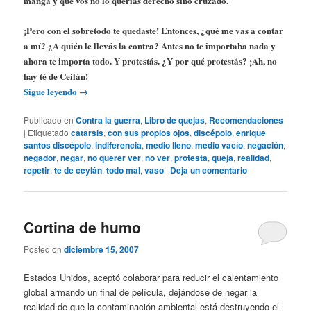
manga y que vos no lo querías derecho sino cruzado.
¡Pero con el sobretodo te quedaste! Entonces, ¿qué me vas a contar
a mí? ¿A quién le llevás la contra? Antes no te importaba nada y
ahora te importa todo. Y protestás. ¿Y por qué protestás? ¡Ah, no
hay té de Ceilán!
Sigue leyendo
→
Publicado en
Contra la guerra
,
Libro de quejas
,
Recomendaciones
|
Etiquetado
catarsis
,
con sus propios ojos
,
discépolo
,
enrique
santos discépolo
,
indiferencia
,
medio lleno
,
medio vacío
,
negación
,
negador
,
negar
,
no querer ver
,
no ver
,
protesta
,
queja
,
realidad
,
repetir
,
te de ceylán
,
todo mal
,
vaso
|
Deja un comentario
Cortina de humo
Posted on
diciembre 15, 2007
Estados Unidos, aceptó colaborar para reducir el calentamiento
global armando un final de película, dejándose de negar la
realidad de que la contaminación ambiental está destruyendo el