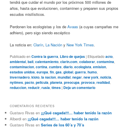
tendrá que cuidar el mundo por los próximos 500 millones de
años, hasta que evolucionen, contaminen y preparen sus propios
escudos misilísticos.
Perdonen los ecologistas y los de
Avaas
(a cuyas campañas me
adhiero), pero sigo siendo escéptico
La noticia en:
Clarín
,
La Nación
y
New York Times
.
Publicado en
Contra la guerra
,
Libro de quejas
|
Etiquetado
acto
,
ambiental
,
bali
,
calentamiento
,
clarin.com
,
colaborar
,
contamina
,
contaminacion
,
cortina
,
cumbre
,
diario
,
ecologista
,
emision
,
estados unidos
,
europa
,
fin
,
gas
,
global
,
guerra
,
humo
,
invernadero
,
kioto
,
la nacion
,
mundial
,
negar
,
new york
,
noticia
,
nytimes
,
pacto
,
pelicula
,
planeta
,
preocupa
,
provoca
,
realidad
,
reduccion
,
reducir
,
rusia
,
times
|
Deja un comentario
COMENTARIOS RECIENTES
Gustavo Rivas
en
¡¡¡Qué cagada!!!… haber tenido la razón
Alberdi
en
¡¡¡Qué cagada!!!… haber tenido la razón
Gustavo Rivas
en
Series de los 60´s y 70´s