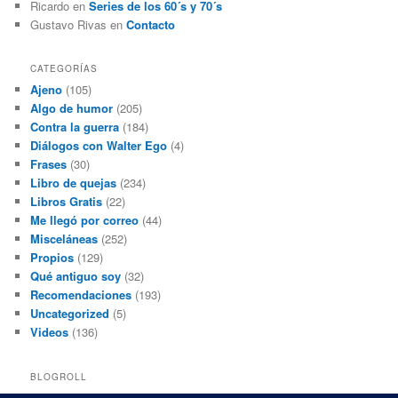
Ricardo
en
Series de los 60´s y 70´s
Gustavo Rivas
en
Contacto
CATEGORÍAS
Ajeno
(105)
Algo de humor
(205)
Contra la guerra
(184)
Diálogos con Walter Ego
(4)
Frases
(30)
Libro de quejas
(234)
Libros Gratis
(22)
Me llegó por correo
(44)
Misceláneas
(252)
Propios
(129)
Qué antiguo soy
(32)
Recomendaciones
(193)
Uncategorized
(5)
Videos
(136)
BLOGROLL
Black and White Power