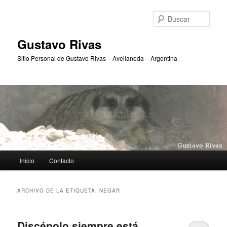
Ir
Ir
al
al
Busc
contenido
contenido
principal
secundario
Gustavo Rivas
Sitio Personal de Gustavo Rivas – Avellaneda – Argentina
Menú
Inicio
Contacto
principal
ARCHIVO DE LA ETIQUETA:
NEGAR
Discépolo siempre está