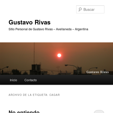
Ir
Ir
al
al
Busc
contenido
contenido
principal
secundario
Gustavo Rivas
Sitio Personal de Gustavo Rivas – Avellaneda – Argentina
Menú
Inicio
Contacto
principal
ARCHIVO DE LA ETIQUETA:
CAGAR
No entiendo…