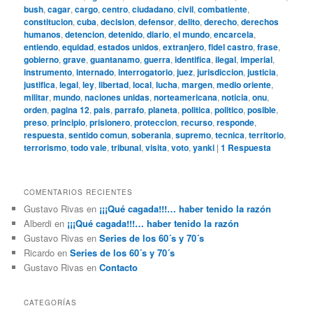
bush
,
cagar
,
cargo
,
centro
,
ciudadano
,
civil
,
combatiente
,
constitucion
,
cuba
,
decision
,
defensor
,
delito
,
derecho
,
derechos
humanos
,
detencion
,
detenido
,
diario
,
el mundo
,
encarcela
,
entiendo
,
equidad
,
estados unidos
,
extranjero
,
fidel castro
,
frase
,
gobierno
,
grave
,
guantanamo
,
guerra
,
identifica
,
ilegal
,
imperial
,
instrumento
,
internado
,
interrogatorio
,
juez
,
jurisdiccion
,
justicia
,
justifica
,
legal
,
ley
,
libertad
,
local
,
lucha
,
margen
,
medio oriente
,
militar
,
mundo
,
naciones unidas
,
norteamericana
,
noticia
,
onu
,
orden
,
pagina 12
,
pais
,
parrafo
,
planeta
,
politica
,
politico
,
posible
,
preso
,
principio
,
prisionero
,
proteccion
,
recurso
,
responde
,
respuesta
,
sentido comun
,
soberania
,
supremo
,
tecnica
,
territorio
,
terrorismo
,
todo vale
,
tribunal
,
visita
,
voto
,
yanki
|
1
Respuesta
COMENTARIOS RECIENTES
Gustavo Rivas
en
¡¡¡Qué cagada!!!… haber tenido la razón
Alberdi
en
¡¡¡Qué cagada!!!… haber tenido la razón
Gustavo Rivas
en
Series de los 60´s y 70´s
Ricardo
en
Series de los 60´s y 70´s
Gustavo Rivas
en
Contacto
CATEGORÍAS