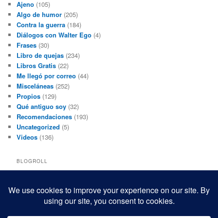
Ajeno
(105)
Algo de humor
(205)
Contra la guerra
(184)
Diálogos con Walter Ego
(4)
Frases
(30)
Libro de quejas
(234)
Libros Gratis
(22)
Me llegó por correo
(44)
Misceláneas
(252)
Propios
(129)
Qué antiguo soy
(32)
Recomendaciones
(193)
Uncategorized
(5)
Videos
(136)
BLOGROLL
Black and White Power
Luis Beltrán
Mis macrofotografías
Teresita Rivas