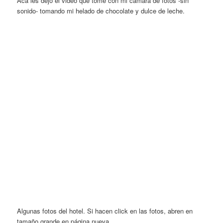
Acá les dejo el video que tomé con mi cámara de fotos -sin
sonido- tomando mi helado de chocolate y dulce de leche.
Algunas fotos del hotel. Si hacen click en las fotos, abren en
tamaño grande en página nueva