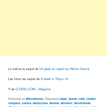
La noticia la saqué de
Un geek en Japón by Héctor García
.
Las fotos las saqué de
A week in Tokyo 18
Y de
Q-TARO.COM » Magome
.
Publicado en
Misceláneas
|
Etiquetado
bajar
,
buena
,
calle
,
ciudad
,
compara
,
cultura
,
dannychoo
,
destino
,
devolver
,
devolviendo
,