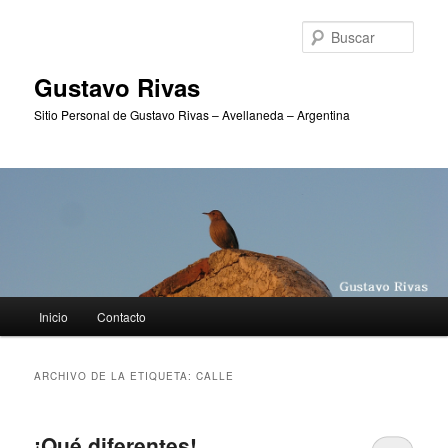
Ir
Ir
al
al
Busc
contenido
contenido
principal
secundario
Gustavo Rivas
Sitio Personal de Gustavo Rivas – Avellaneda – Argentina
Menú
Inicio
Contacto
principal
ARCHIVO DE LA ETIQUETA:
CALLE
¡Qué diferentes!