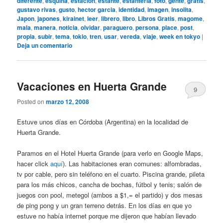
diferente
,
esquina
,
estacion
,
estante
,
estanteria
,
foto
,
gente
,
gratis
,
gustavo rivas
,
gusto
,
hector garcia
,
identidad
,
imagen
,
insolita
,
Japon
,
japones
,
kirainet
,
leer
,
librero
,
libro
,
Libros Gratis
,
magome
,
mala
,
manera
,
noticia
,
olvidar
,
paraguero
,
persona
,
place
,
post
,
propia
,
subir
,
tema
,
tokio
,
tren
,
usar
,
vereda
,
viaje
,
week en tokyo
|
Deja un comentario
Vacaciones en Huerta Grande
9
Posted on
marzo 12, 2008
Estuve unos días en Córdoba (Argentina) en la localidad de
Huerta Grande.
Paramos en el Hotel Huerta Grande (para verlo en Google Maps,
hacer click
aquí
). Las habitaciones eran comunes: alfombradas,
tv por cable, pero sin teléfono en el cuarto. Piscina grande, pileta
para los más chicos, cancha de bochas, fútbol y tenis; salón de
juegos con pool, metegol (ambos a $1,= el partido) y dos mesas
de ping pong y un gran terreno detrás. En los días en que yo
estuve no había internet porque me dijeron que habían llevado