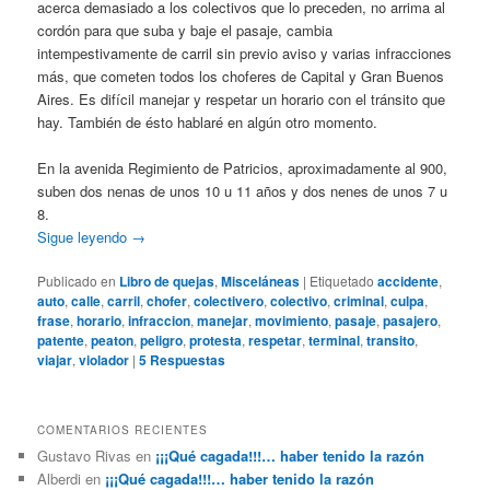
acerca demasiado a los colectivos que lo preceden, no arrima al
cordón para que suba y baje el pasaje, cambia
intempestivamente de carril sin previo aviso y varias infracciones
más, que cometen todos los choferes de Capital y Gran Buenos
Aires. Es difícil manejar y respetar un horario con el tránsito que
hay. También de ésto hablaré en algún otro momento.
En la avenida Regimiento de Patricios, aproximadamente al 900,
suben dos nenas de unos 10 u 11 años y dos nenes de unos 7 u
8.
Sigue leyendo
→
Publicado en
Libro de quejas
,
Misceláneas
|
Etiquetado
accidente
,
auto
,
calle
,
carril
,
chofer
,
colectivero
,
colectivo
,
criminal
,
culpa
,
frase
,
horario
,
infraccion
,
manejar
,
movimiento
,
pasaje
,
pasajero
,
patente
,
peaton
,
peligro
,
protesta
,
respetar
,
terminal
,
transito
,
viajar
,
violador
|
5
Respuestas
COMENTARIOS RECIENTES
Gustavo Rivas
en
¡¡¡Qué cagada!!!… haber tenido la razón
Alberdi
en
¡¡¡Qué cagada!!!… haber tenido la razón