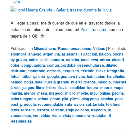
Al llegar a casa, me di cuenta de que en el trayecto desde la
estación de micros de Liniers perdí mi
Palm Tungsten
con una
tarjeta de 1 Gb. 🙁
Publicado en
Misceláneas
,
Recomendaciones
,
Videos
|
Etiquetado
alfombra
,
anteojo
,
argentina
,
artesanal
,
atraccion
,
balcon
,
bocha
,
by grivas
,
cable
,
calle
,
camara
,
cancha
,
casa irwo
,
cerca
,
ciudad
,
color
,
computadora
,
comun
,
cordoba
,
desenchufarse
,
diluvio
,
disfrutar
,
elaborado
,
entrada
,
exquisito
,
extraño
,
flickr
,
fotografia
,
fotos
,
futbol
,
galeria
,
google
,
gustavo rivas
,
habitacion
,
handhelds
,
helado
,
hotel
,
hotel huerta grande
,
huerta grande
,
insecto
,
internet
,
jardin
,
juegos
,
libro
,
liniers
,
lluvia
,
localidad
,
locura
,
macro
,
maps
,
martin
,
menor
,
mesa
,
metegol
,
micro
,
movie
,
mp3
,
online
,
pagina
,
palm tungsten
,
pelota
,
photo
,
pila
,
pileta
,
ping pong
,
piscina
,
pool
,
post
,
producto
,
recomendable
,
ruta
,
salon
,
sol
,
tarjeta
,
telefono
,
tenis
,
teresita
,
terraza
,
terreno
,
traje de bano
,
trayecto
,
tv
,
vacaciones
,
ver
,
video
,
vista
,
vista mananera
,
youtube
|
9
Respuestas