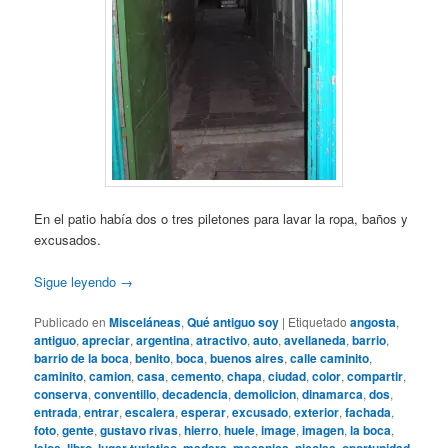
En el patio había dos o tres piletones para lavar la ropa, baños y
excusados.
Sigue leyendo
→
Publicado en
Misceláneas
,
Qué antiguo soy
|
Etiquetado
angosta
,
antiguo
,
apreciar
,
argentina
,
atractivo
,
auto
,
avellaneda
,
barrio
,
barrio de la boca
,
benito
,
boca
,
buenos aires
,
calle caminito
,
caminito
,
camion
,
casa
,
cemento
,
chapa
,
ciudad
,
color
,
compartir
,
conserva
,
conventillo
,
decadencia
,
demolicion
,
dinamarca
,
dos
,
entrada
,
entrar
,
escalera
,
esperar
,
excusado
,
exterior
,
fachada
,
foto
,
gente
,
gustavo rivas
,
hierro
,
huele
,
image
,
imagen
,
la boca
,
,
,
,
,
,
,
,