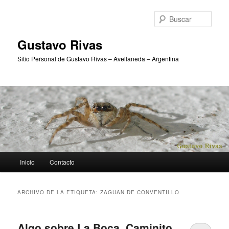
Ir
Ir
al
al
Busc
contenido
contenido
principal
secundario
Gustavo Rivas
Sitio Personal de Gustavo Rivas – Avellaneda – Argentina
Menú
Inicio
Contacto
principal
ARCHIVO DE LA ETIQUETA:
ZAGUAN DE CONVENTILLO
Algo sobre La Boca, Caminito