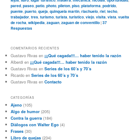
lejos
libro
lugar turistico
madera
mecanica
nicolas
oportunidad
pared
,
paseo
,
patio
,
photo
,
pileton
,
piso
,
plataforma
,
podrido
,
puente
,
puerto
,
queja
,
quinquela martin
,
riachuelo
,
riel
,
techo
,
trabajador
,
tres
,
turismo
,
turista
,
turistico
,
viejo
,
visita
,
vista
,
vuelta
de rocha
,
wikipedia
,
zaguan
,
zaguan de conventillo
|
37
Respuestas
COMENTARIOS RECIENTES
Gustavo Rivas
en
¡¡¡Qué cagada!!!… haber tenido la razón
Alberdi
en
¡¡¡Qué cagada!!!… haber tenido la razón
Gustavo Rivas
en
Series de los 60´s y 70´s
Ricardo
en
Series de los 60´s y 70´s
Gustavo Rivas
en
Contacto
CATEGORÍAS
Ajeno
(105)
Algo de humor
(205)
Contra la guerra
(184)
Diálogos con Walter Ego
(4)
Frases
(30)
Libro de quejas
(234)