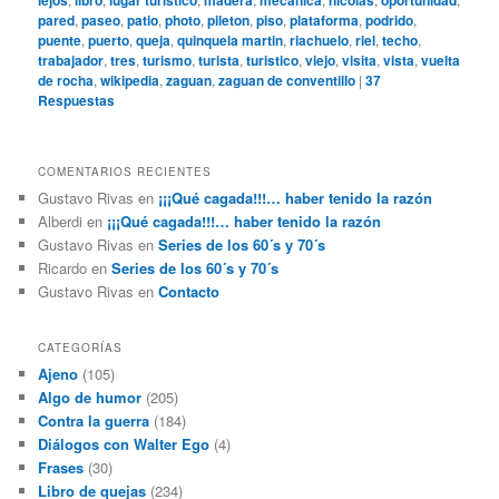
lejos
libro
lugar turistico
madera
mecanica
nicolas
oportunidad
pared
,
paseo
,
patio
,
photo
,
pileton
,
piso
,
plataforma
,
podrido
,
puente
,
puerto
,
queja
,
quinquela martin
,
riachuelo
,
riel
,
techo
,
trabajador
,
tres
,
turismo
,
turista
,
turistico
,
viejo
,
visita
,
vista
,
vuelta
de rocha
,
wikipedia
,
zaguan
,
zaguan de conventillo
|
37
Respuestas
COMENTARIOS RECIENTES
Gustavo Rivas
en
¡¡¡Qué cagada!!!… haber tenido la razón
Alberdi
en
¡¡¡Qué cagada!!!… haber tenido la razón
Gustavo Rivas
en
Series de los 60´s y 70´s
Ricardo
en
Series de los 60´s y 70´s
Gustavo Rivas
en
Contacto
CATEGORÍAS
Ajeno
(105)
Algo de humor
(205)
Contra la guerra
(184)
Diálogos con Walter Ego
(4)
Frases
(30)
Libro de quejas
(234)