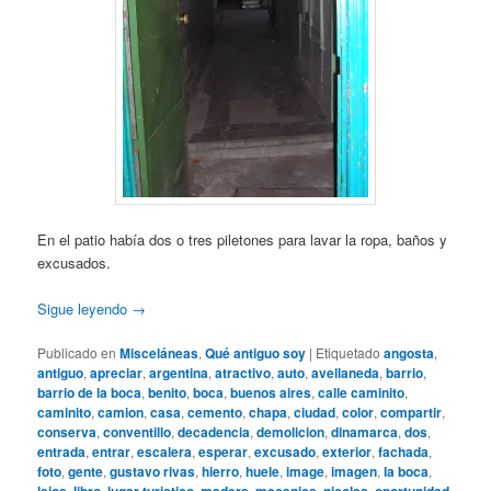
En el patio había dos o tres piletones para lavar la ropa, baños y
excusados.
Sigue leyendo
→
Publicado en
Misceláneas
,
Qué antiguo soy
|
Etiquetado
angosta
,
antiguo
,
apreciar
,
argentina
,
atractivo
,
auto
,
avellaneda
,
barrio
,
barrio de la boca
,
benito
,
boca
,
buenos aires
,
calle caminito
,
caminito
,
camion
,
casa
,
cemento
,
chapa
,
ciudad
,
color
,
compartir
,
conserva
,
conventillo
,
decadencia
,
demolicion
,
dinamarca
,
dos
,
entrada
,
entrar
,
escalera
,
esperar
,
excusado
,
exterior
,
fachada
,
foto
,
gente
,
gustavo rivas
,
hierro
,
huele
,
image
,
imagen
,
la boca
,
,
,
,
,
,
,
,