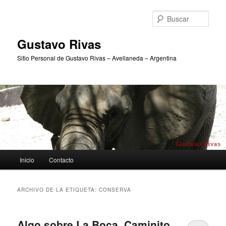
Ir
Ir
al
al
Busc
contenido
contenido
principal
secundario
Gustavo Rivas
Sitio Personal de Gustavo Rivas – Avellaneda – Argentina
Menú
Inicio
Contacto
principal
ARCHIVO DE LA ETIQUETA:
CONSERVA
Algo sobre La Boca, Caminito