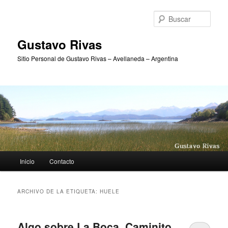
Ir
Ir
al
al
Busc
contenido
contenido
principal
secundario
Gustavo Rivas
Sitio Personal de Gustavo Rivas – Avellaneda – Argentina
Menú
Inicio
Contacto
principal
ARCHIVO DE LA ETIQUETA:
HUELE
Algo sobre La Boca, Caminito