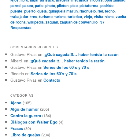
lejos
libro
lugar turistico
madera
mecanica
nicolas
oportunidad
pared
,
paseo
,
patio
,
photo
,
pileton
,
piso
,
plataforma
,
podrido
,
puente
,
puerto
,
queja
,
quinquela martin
,
riachuelo
,
riel
,
techo
,
trabajador
,
tres
,
turismo
,
turista
,
turistico
,
viejo
,
visita
,
vista
,
vuelta
de rocha
,
wikipedia
,
zaguan
,
zaguan de conventillo
|
37
Respuestas
COMENTARIOS RECIENTES
Gustavo Rivas
en
¡¡¡Qué cagada!!!… haber tenido la razón
Alberdi
en
¡¡¡Qué cagada!!!… haber tenido la razón
Gustavo Rivas
en
Series de los 60´s y 70´s
Ricardo
en
Series de los 60´s y 70´s
Gustavo Rivas
en
Contacto
CATEGORÍAS
Ajeno
(105)
Algo de humor
(205)
Contra la guerra
(184)
Diálogos con Walter Ego
(4)
Frases
(30)
Libro de quejas
(234)