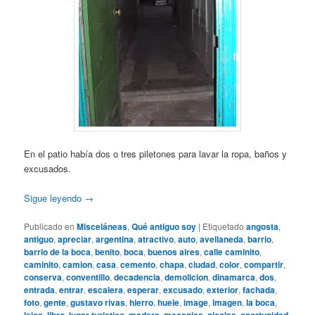
En el patio había dos o tres piletones para lavar la ropa, baños y
excusados.
Sigue leyendo
→
Publicado en
Misceláneas
,
Qué antiguo soy
|
Etiquetado
angosta
,
antiguo
,
apreciar
,
argentina
,
atractivo
,
auto
,
avellaneda
,
barrio
,
barrio de la boca
,
benito
,
boca
,
buenos aires
,
calle caminito
,
caminito
,
camion
,
casa
,
cemento
,
chapa
,
ciudad
,
color
,
compartir
,
conserva
,
conventillo
,
decadencia
,
demolicion
,
dinamarca
,
dos
,
entrada
,
entrar
,
escalera
,
esperar
,
excusado
,
exterior
,
fachada
,
foto
,
gente
,
gustavo rivas
,
hierro
,
huele
,
image
,
imagen
,
la boca
,
,
,
,
,
,
,
,