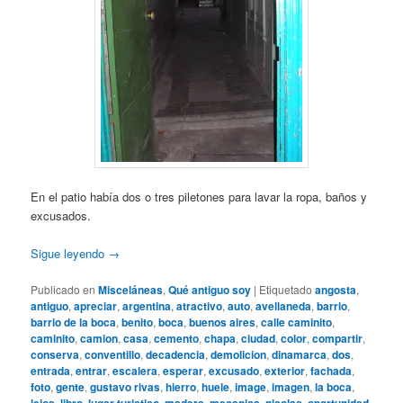
En el patio había dos o tres piletones para lavar la ropa, baños y
excusados.
Sigue leyendo
→
Publicado en
Misceláneas
,
Qué antiguo soy
|
Etiquetado
angosta
,
antiguo
,
apreciar
,
argentina
,
atractivo
,
auto
,
avellaneda
,
barrio
,
barrio de la boca
,
benito
,
boca
,
buenos aires
,
calle caminito
,
caminito
,
camion
,
casa
,
cemento
,
chapa
,
ciudad
,
color
,
compartir
,
conserva
,
conventillo
,
decadencia
,
demolicion
,
dinamarca
,
dos
,
entrada
,
entrar
,
escalera
,
esperar
,
excusado
,
exterior
,
fachada
,
foto
,
gente
,
gustavo rivas
,
hierro
,
huele
,
image
,
imagen
,
la boca
,
,
,
,
,
,
,
,