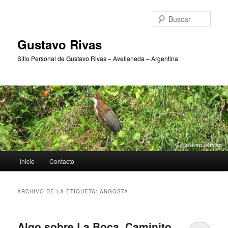
Ir
Ir
al
al
Busc
contenido
contenido
principal
secundario
Gustavo Rivas
Sitio Personal de Gustavo Rivas – Avellaneda – Argentina
Menú
Inicio
Contacto
principal
ARCHIVO DE LA ETIQUETA:
ANGOSTA
Algo sobre La Boca, Caminito