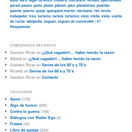
lejos
libro
lugar turistico
madera
mecanica
nicolas
oportunidad
pared
,
paseo
,
patio
,
photo
,
pileton
,
piso
,
plataforma
,
podrido
,
puente
,
puerto
,
queja
,
quinquela martin
,
riachuelo
,
riel
,
techo
,
trabajador
,
tres
,
turismo
,
turista
,
turistico
,
viejo
,
visita
,
vista
,
vuelta
de rocha
,
wikipedia
,
zaguan
,
zaguan de conventillo
|
37
Respuestas
COMENTARIOS RECIENTES
Gustavo Rivas
en
¡¡¡Qué cagada!!!… haber tenido la razón
Alberdi
en
¡¡¡Qué cagada!!!… haber tenido la razón
Gustavo Rivas
en
Series de los 60´s y 70´s
Ricardo
en
Series de los 60´s y 70´s
Gustavo Rivas
en
Contacto
CATEGORÍAS
Ajeno
(105)
Algo de humor
(205)
Contra la guerra
(184)
Diálogos con Walter Ego
(4)
Frases
(30)
Libro de quejas
(234)