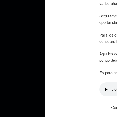
varios año
Seguramen
oportunida
Para los q
conocen, l
Aquí les d
pongo deba
Es para no
Car