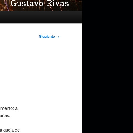
Siguiente
→
umento; a
arias.
da queja de