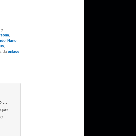
s
y
rsona
,
ado
,
Nano
,
aus
,
uarda
enlace
do …
 que
ce