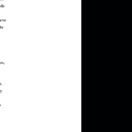
 de
leve
te
yo,
ó.
 y
o