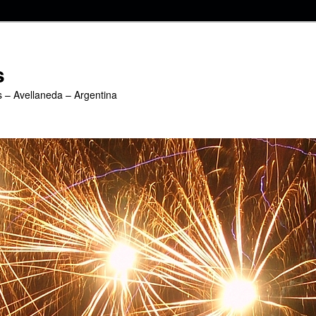
s
s – Avellaneda – Argentina