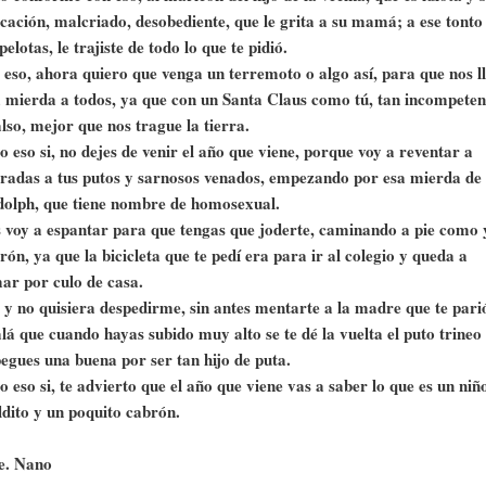
cación, malcriado, desobediente, que le grita a su mamá; a ese tonto
 pelotas, le trajiste de todo lo que te pidió.
 eso, ahora quiero que venga un terremoto o algo así, para que nos l
a mierda a todos, ya que con un Santa Claus como tú, tan incompeten
also, mejor que nos trague la tierra.
o eso si, no dejes de venir el año que viene, porque voy a reventar a
radas a tus putos y sarnosos venados, empezando por esa mierda de
olph, que tiene nombre de homosexual.
 voy a espantar para que tengas que joderte, caminando a pie como 
rón, ya que la bicicleta que te pedí era para ir al colegio y queda a
ar por culo de casa.
 y no quisiera despedirme, sin antes mentarte a la madre que te pari
lá que cuando hayas subido muy alto se te dé la vuelta el puto trineo
pegues una buena por ser tan hijo de puta.
o eso si, te advierto que el año que viene vas a saber lo que es un niñ
dito y un poquito cabrón.
e. Nano