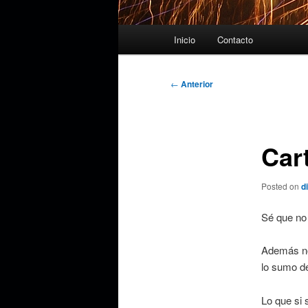
Menú
Inicio
Contacto
principal
Navegación
←
Anterior
de
entradas
Car
Posted on
d
Sé que no
Además no 
lo sumo de
Lo que si 