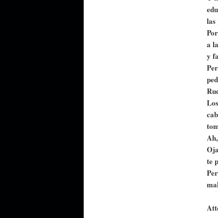
edu
las
Por
a l
y f
Per
ped
Rud
Los
cab
tom
Ah,
Oja
te 
Per
mal
Att