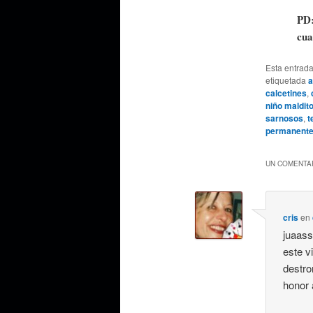
PD:
cua
Esta entrad
etiquetada
a
calcetines
,
niño maldit
sarnosos
,
t
permanent
UN COMENTAR
cris
en
juaass
este v
destro
honor 