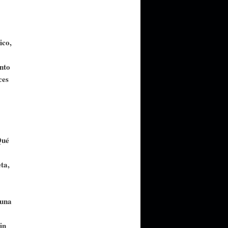
ico,
nto
ces
Qué
ta,
 una
in