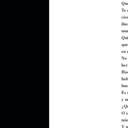
Que
Te 
cie
ilu
una
Qui
que
en 
No 
her
Hac
hab
hue
Es 
y u
¿Qu
O s
mie
Y n