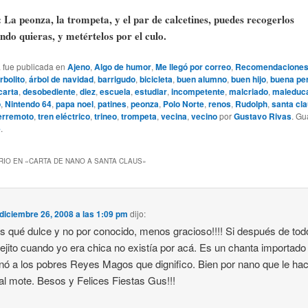
 La peonza, la trompeta, y el par de calcetines, puedes recogerlos
ndo quieras, y metértelos por el culo.
a fue publicada en
Ajeno
,
Algo de humor
,
Me llegó por correo
,
Recomendacione
rbolito
,
árbol de navidad
,
barrigudo
,
bicicleta
,
buen alumno
,
buen hijo
,
buena pe
carta
,
desobediente
,
diez
,
escuela
,
estudiar
,
incompetente
,
malcriado
,
maleduc
o
,
Nintendo 64
,
papa noel
,
patines
,
peonza
,
Polo Norte
,
renos
,
Rudolph
,
santa cl
erremoto
,
tren eléctrico
,
trineo
,
trompeta
,
vecina
,
vecino
por
Gustavo Rivas
. G
e
.
IO EN «
CARTA DE NANO A SANTA CLAUS
»
diciembre 26, 2008 a las 1:09 pm
dijo:
s qué dulce y no por conocido, menos gracioso!!!! Si después de to
iejito cuando yo era chica no existía por acá. Es un chanta importado
nó a los pobres Reyes Magos que dignifico. Bien por nano que le ha
al mote. Besos y Felices Fiestas Gus!!!