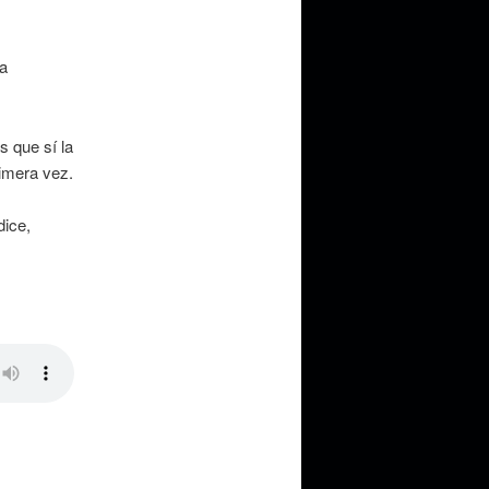
a
s que sí la
rimera vez.
dice,