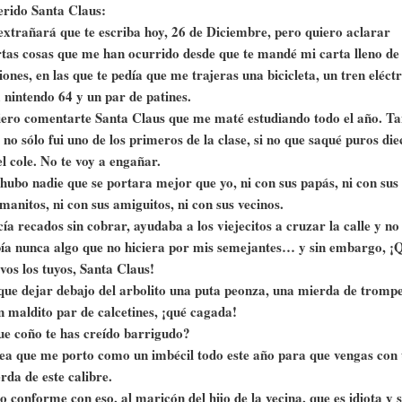
rido Santa Claus:
extrañará que te escriba hoy, 26 de Diciembre, pero quiero aclarar
rtas cosas que me han ocurrido desde que te mandé mi carta lleno de
siones, en las que te pedía que me trajeras una bicicleta, un tren eléctr
 nintendo 64 y un par de patines.
ero comentarte Santa Claus que me maté estudiando todo el año. Ta
 no sólo fui uno de los primeros de la clase, si no que saqué puros die
el cole. No te voy a engañar.
hubo nadie que se portara mejor que yo, ni con sus papás, ni con sus
manitos, ni con sus amiguitos, ni con sus vecinos.
ía recados sin cobrar, ayudaba a los viejecitos a cruzar la calle y no
ía nunca algo que no hiciera por mis semejantes… y sin embargo, ¡
vos los tuyos, Santa Claus!
que dejar debajo del arbolito una puta peonza, una mierda de trompe
n maldito par de calcetines, ¡qué cagada!
e coño te has creído barrigudo?
ea que me porto como un imbécil todo este año para que vengas con
rda de este calibre.
o conforme con eso, al maricón del hijo de la vecina, que es idiota y s