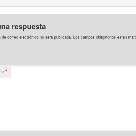
una respuesta
n de correo electrónico no será publicada.
Los campos obligatorios están mar
*
io