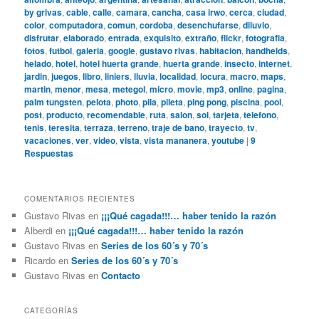
by grivas
,
cable
,
calle
,
camara
,
cancha
,
casa irwo
,
cerca
,
ciudad
,
color
,
computadora
,
comun
,
cordoba
,
desenchufarse
,
diluvio
,
disfrutar
,
elaborado
,
entrada
,
exquisito
,
extraño
,
flickr
,
fotografia
,
fotos
,
futbol
,
galeria
,
google
,
gustavo rivas
,
habitacion
,
handhelds
,
helado
,
hotel
,
hotel huerta grande
,
huerta grande
,
insecto
,
internet
,
jardin
,
juegos
,
libro
,
liniers
,
lluvia
,
localidad
,
locura
,
macro
,
maps
,
martin
,
menor
,
mesa
,
metegol
,
micro
,
movie
,
mp3
,
online
,
pagina
,
palm tungsten
,
pelota
,
photo
,
pila
,
pileta
,
ping pong
,
piscina
,
pool
,
post
,
producto
,
recomendable
,
ruta
,
salon
,
sol
,
tarjeta
,
telefono
,
tenis
,
teresita
,
terraza
,
terreno
,
traje de bano
,
trayecto
,
tv
,
vacaciones
,
ver
,
video
,
vista
,
vista mananera
,
youtube
|
9
Respuestas
COMENTARIOS RECIENTES
Gustavo Rivas
en
¡¡¡Qué cagada!!!… haber tenido la razón
Alberdi
en
¡¡¡Qué cagada!!!… haber tenido la razón
Gustavo Rivas
en
Series de los 60´s y 70´s
Ricardo
en
Series de los 60´s y 70´s
Gustavo Rivas
en
Contacto
CATEGORÍAS