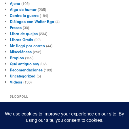
Ajeno
(105)
Algo de humor
(205)
Contra la guerra
(184)
Diálogos con Walter Ego
(4)
Frases
(30)
Libro de quejas
(234)
Libros Gratis
(22)
Me llegó por correo
(44)
Misceláneas
(252)
Propios
(129)
Qué antiguo soy
(32)
Recomendaciones
(193)
Uncategorized
(5)
Videos
(136)
BLOGROLL
Black and White Power
Luis Beltrán
Mis macrofotografías
Teresita Rivas