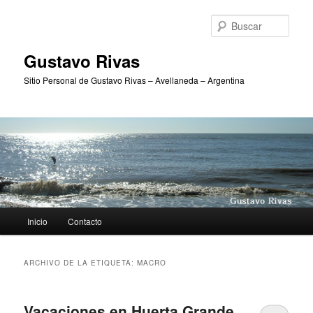
Ir
Ir
al
al
Busc
contenido
contenido
principal
secundario
Gustavo Rivas
Sitio Personal de Gustavo Rivas – Avellaneda – Argentina
Menú
Inicio
Contacto
principal
ARCHIVO DE LA ETIQUETA:
MACRO
Vacaciones en Huerta Grande