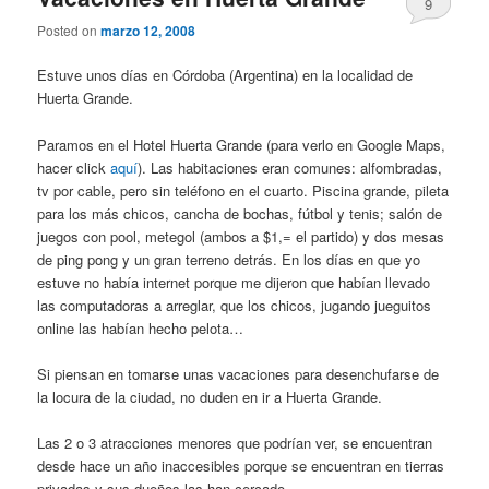
9
Posted on
marzo 12, 2008
Estuve unos días en Córdoba (Argentina) en la localidad de
Huerta Grande.
Paramos en el Hotel Huerta Grande (para verlo en Google Maps,
hacer click
aquí
). Las habitaciones eran comunes: alfombradas,
tv por cable, pero sin teléfono en el cuarto. Piscina grande, pileta
para los más chicos, cancha de bochas, fútbol y tenis; salón de
juegos con pool, metegol (ambos a $1,= el partido) y dos mesas
de ping pong y un gran terreno detrás. En los días en que yo
estuve no había internet porque me dijeron que habían llevado
las computadoras a arreglar, que los chicos, jugando jueguitos
online las habían hecho pelota…
Si piensan en tomarse unas vacaciones para desenchufarse de
la locura de la ciudad, no duden en ir a Huerta Grande.
Las 2 o 3 atracciones menores que podrían ver, se encuentran
desde hace un año inaccesibles porque se encuentran en tierras
privadas y sus dueños las han cercado.