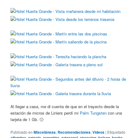
Al llegar a casa, me di cuenta de que en el trayecto desde la
estación de micros de Liniers perdí mi
Palm Tungsten
con una
tarjeta de 1 Gb. 🙁
Publicado en
Misceláneas
,
Recomendaciones
,
Videos
|
Etiquetado
alfombra
,
anteojo
,
argentina
,
artesanal
,
atraccion
,
balcon
,
bocha
,