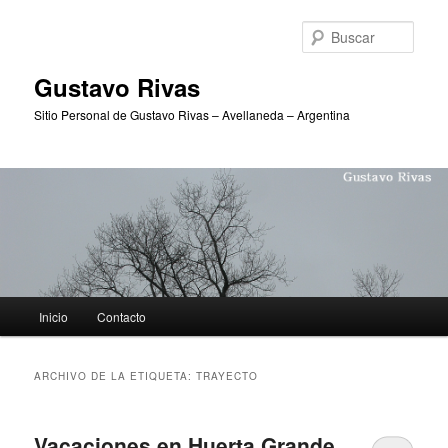
Ir
Ir
al
al
Busc
contenido
contenido
principal
secundario
Gustavo Rivas
Sitio Personal de Gustavo Rivas – Avellaneda – Argentina
Menú
Inicio
Contacto
principal
ARCHIVO DE LA ETIQUETA:
TRAYECTO
Vacaciones en Huerta Grande