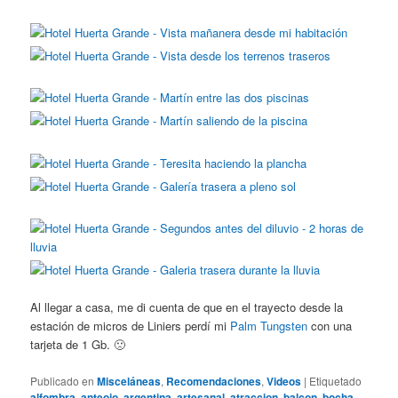
Al llegar a casa, me di cuenta de que en el trayecto desde la
estación de micros de Liniers perdí mi
Palm Tungsten
con una
tarjeta de 1 Gb. 🙁
Publicado en
Misceláneas
,
Recomendaciones
,
Videos
|
Etiquetado
alfombra
,
anteojo
,
argentina
,
artesanal
,
atraccion
,
balcon
,
bocha
,