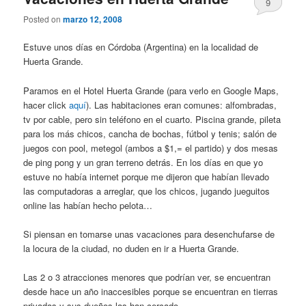
9
Posted on
marzo 12, 2008
Estuve unos días en Córdoba (Argentina) en la localidad de
Huerta Grande.
Paramos en el Hotel Huerta Grande (para verlo en Google Maps,
hacer click
aquí
). Las habitaciones eran comunes: alfombradas,
tv por cable, pero sin teléfono en el cuarto. Piscina grande, pileta
para los más chicos, cancha de bochas, fútbol y tenis; salón de
juegos con pool, metegol (ambos a $1,= el partido) y dos mesas
de ping pong y un gran terreno detrás. En los días en que yo
estuve no había internet porque me dijeron que habían llevado
las computadoras a arreglar, que los chicos, jugando jueguitos
online las habían hecho pelota…
Si piensan en tomarse unas vacaciones para desenchufarse de
la locura de la ciudad, no duden en ir a Huerta Grande.
Las 2 o 3 atracciones menores que podrían ver, se encuentran
desde hace un año inaccesibles porque se encuentran en tierras
privadas y sus dueños las han cercado.