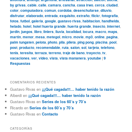
by grivas
,
cable
,
calle
,
camara
,
cancha
,
casa irwo
,
cerca
,
ciudad
,
color
,
computadora
,
comun
,
cordoba
,
desenchufarse
,
diluvio
,
disfrutar
,
elaborado
,
entrada
,
exquisito
,
extraño
,
flickr
,
fotografia
,
fotos
,
futbol
,
galeria
,
google
,
gustavo rivas
,
habitacion
,
handhelds
,
helado
,
hotel
,
hotel huerta grande
,
huerta grande
,
insecto
,
internet
,
jardin
,
juegos
,
libro
,
liniers
,
lluvia
,
localidad
,
locura
,
macro
,
maps
,
martin
,
menor
,
mesa
,
metegol
,
micro
,
movie
,
mp3
,
online
,
pagina
,
palm tungsten
,
pelota
,
photo
,
pila
,
pileta
,
ping pong
,
piscina
,
pool
,
post
,
producto
,
recomendable
,
ruta
,
salon
,
sol
,
tarjeta
,
telefono
,
tenis
,
teresita
,
terraza
,
terreno
,
traje de bano
,
trayecto
,
tv
,
vacaciones
,
ver
,
video
,
vista
,
vista mananera
,
youtube
|
9
Respuestas
COMENTARIOS RECIENTES
Gustavo Rivas
en
¡¡¡Qué cagada!!!… haber tenido la razón
Alberdi
en
¡¡¡Qué cagada!!!… haber tenido la razón
Gustavo Rivas
en
Series de los 60´s y 70´s
Ricardo
en
Series de los 60´s y 70´s
Gustavo Rivas
en
Contacto
CATEGORÍAS