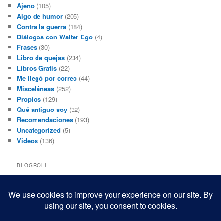
Ajeno
(105)
Algo de humor
(205)
Contra la guerra
(184)
Diálogos con Walter Ego
(4)
Frases
(30)
Libro de quejas
(234)
Libros Gratis
(22)
Me llegó por correo
(44)
Misceláneas
(252)
Propios
(129)
Qué antiguo soy
(32)
Recomendaciones
(193)
Uncategorized
(5)
Videos
(136)
BLOGROLL
Black and White Power
Luis Beltrán
Mis macrofotografías
Teresita Rivas