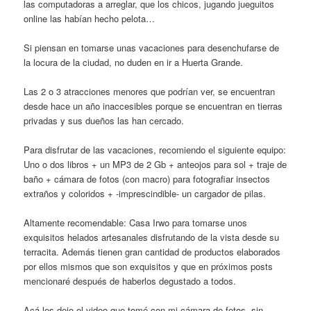
las computadoras a arreglar, que los chicos, jugando jueguitos
online las habían hecho pelota…
Si piensan en tomarse unas vacaciones para desenchufarse de
la locura de la ciudad, no duden en ir a Huerta Grande.
Las 2 o 3 atracciones menores que podrían ver, se encuentran
desde hace un año inaccesibles porque se encuentran en tierras
privadas y sus dueños las han cercado.
Para disfrutar de las vacaciones, recomiendo el siguiente equipo:
Uno o dos libros + un MP3 de 2 Gb + anteojos para sol + traje de
baño + cámara de fotos (con macro) para fotografiar insectos
extraños y coloridos + -imprescindible- un cargador de pilas.
Altamente recomendable: Casa Irwo para tomarse unos
exquisitos helados artesanales disfrutando de la vista desde su
terracita. Además tienen gran cantidad de productos elaborados
por ellos mismos que son exquisitos y que en próximos posts
mencionaré después de haberlos degustado a todos.
Acá les dejo el video que tomé con mi cámara de fotos -sin