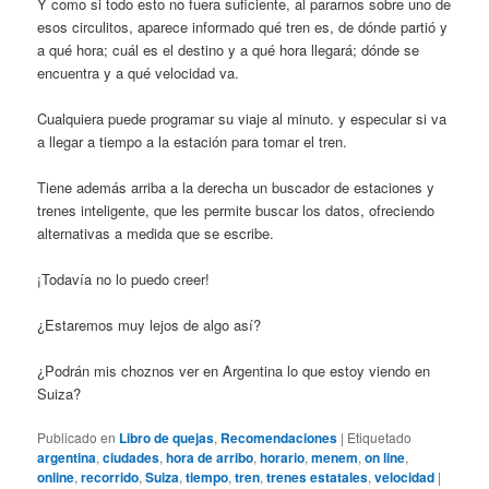
Y como si todo esto no fuera suficiente, al pararnos sobre uno de
esos circulitos, aparece informado qué tren es, de dónde partió y
a qué hora; cuál es el destino y a qué hora llegará; dónde se
encuentra y a qué velocidad va.
Cualquiera puede programar su viaje al minuto. y especular si va
a llegar a tiempo a la estación para tomar el tren.
Tiene además arriba a la derecha un buscador de estaciones y
trenes inteligente, que les permite buscar los datos, ofreciendo
alternativas a medida que se escribe.
¡Todavía no lo puedo creer!
¿Estaremos muy lejos de algo así?
¿Podrán mis choznos ver en Argentina lo que estoy viendo en
Suiza?
Publicado en
Libro de quejas
,
Recomendaciones
|
Etiquetado
argentina
,
ciudades
,
hora de arribo
,
horario
,
menem
,
on line
,
online
,
recorrido
,
Suiza
,
tiempo
,
tren
,
trenes estatales
,
velocidad
|