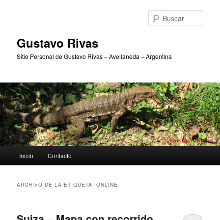
Ir
Ir
al
al
Busc
contenido
contenido
principal
secundario
Gustavo Rivas
Sitio Personal de Gustavo Rivas – Avellaneda – Argentina
Menú
Inicio
Contacto
principal
ARCHIVO DE LA ETIQUETA:
ONLINE
Suiza – Mapa con recorrido