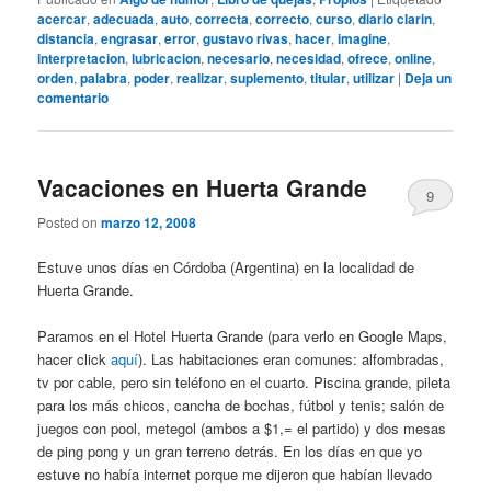
acercar
,
adecuada
,
auto
,
correcta
,
correcto
,
curso
,
diario clarin
,
distancia
,
engrasar
,
error
,
gustavo rivas
,
hacer
,
imagine
,
interpretacion
,
lubricacion
,
necesario
,
necesidad
,
ofrece
,
online
,
orden
,
palabra
,
poder
,
realizar
,
suplemento
,
titular
,
utilizar
|
Deja un
comentario
Vacaciones en Huerta Grande
9
Posted on
marzo 12, 2008
Estuve unos días en Córdoba (Argentina) en la localidad de
Huerta Grande.
Paramos en el Hotel Huerta Grande (para verlo en Google Maps,
hacer click
aquí
). Las habitaciones eran comunes: alfombradas,
tv por cable, pero sin teléfono en el cuarto. Piscina grande, pileta
para los más chicos, cancha de bochas, fútbol y tenis; salón de
juegos con pool, metegol (ambos a $1,= el partido) y dos mesas
de ping pong y un gran terreno detrás. En los días en que yo
estuve no había internet porque me dijeron que habían llevado