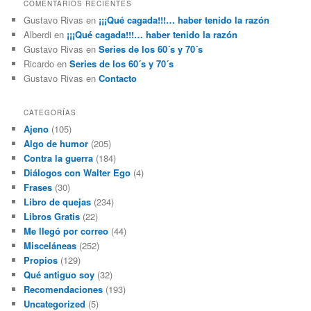
COMENTARIOS RECIENTES
Gustavo Rivas
en
¡¡¡Qué cagada!!!… haber tenido la razón
Alberdi
en
¡¡¡Qué cagada!!!… haber tenido la razón
Gustavo Rivas
en
Series de los 60´s y 70´s
Ricardo
en
Series de los 60´s y 70´s
Gustavo Rivas
en
Contacto
CATEGORÍAS
Ajeno
(105)
Algo de humor
(205)
Contra la guerra
(184)
Diálogos con Walter Ego
(4)
Frases
(30)
Libro de quejas
(234)
Libros Gratis
(22)
Me llegó por correo
(44)
Misceláneas
(252)
Propios
(129)
Qué antiguo soy
(32)
Recomendaciones
(193)
Uncategorized
(5)