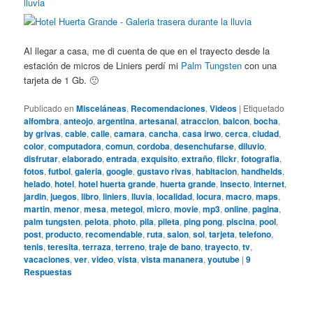
Al llegar a casa, me di cuenta de que en el trayecto desde la
estación de micros de Liniers perdí mi
Palm Tungsten
con una
tarjeta de 1 Gb. 🙁
Publicado en
Misceláneas
,
Recomendaciones
,
Videos
|
Etiquetado
alfombra
,
anteojo
,
argentina
,
artesanal
,
atraccion
,
balcon
,
bocha
,
by grivas
,
cable
,
calle
,
camara
,
cancha
,
casa irwo
,
cerca
,
ciudad
,
color
,
computadora
,
comun
,
cordoba
,
desenchufarse
,
diluvio
,
disfrutar
,
elaborado
,
entrada
,
exquisito
,
extraño
,
flickr
,
fotografia
,
fotos
,
futbol
,
galeria
,
google
,
gustavo rivas
,
habitacion
,
handhelds
,
helado
,
hotel
,
hotel huerta grande
,
huerta grande
,
insecto
,
internet
,
jardin
,
juegos
,
libro
,
liniers
,
lluvia
,
localidad
,
locura
,
macro
,
maps
,
martin
,
menor
,
mesa
,
metegol
,
micro
,
movie
,
mp3
,
online
,
pagina
,
palm tungsten
,
pelota
,
photo
,
pila
,
pileta
,
ping pong
,
piscina
,
pool
,
post
,
producto
,
recomendable
,
ruta
,
salon
,
sol
,
tarjeta
,
telefono
,
tenis
,
teresita
,
terraza
,
terreno
,
traje de bano
,
trayecto
,
tv
,
vacaciones
,
ver
,
video
,
vista
,
vista mananera
,
youtube
|
9
Respuestas