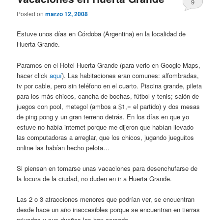
9
Posted on
marzo 12, 2008
Estuve unos días en Córdoba (Argentina) en la localidad de
Huerta Grande.
Paramos en el Hotel Huerta Grande (para verlo en Google Maps,
hacer click
aquí
). Las habitaciones eran comunes: alfombradas,
tv por cable, pero sin teléfono en el cuarto. Piscina grande, pileta
para los más chicos, cancha de bochas, fútbol y tenis; salón de
juegos con pool, metegol (ambos a $1,= el partido) y dos mesas
de ping pong y un gran terreno detrás. En los días en que yo
estuve no había internet porque me dijeron que habían llevado
las computadoras a arreglar, que los chicos, jugando jueguitos
online las habían hecho pelota…
Si piensan en tomarse unas vacaciones para desenchufarse de
la locura de la ciudad, no duden en ir a Huerta Grande.
Las 2 o 3 atracciones menores que podrían ver, se encuentran
desde hace un año inaccesibles porque se encuentran en tierras
privadas y sus dueños las han cercado.