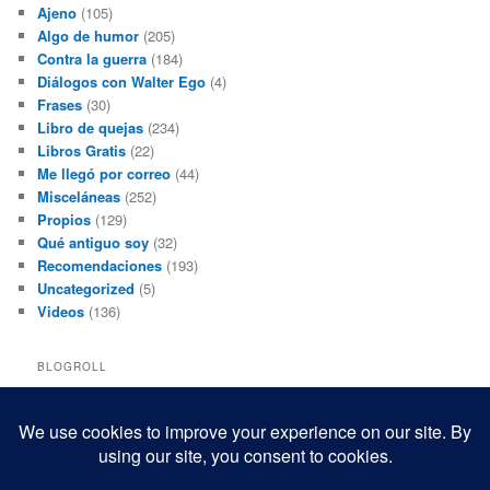
Ajeno
(105)
Algo de humor
(205)
Contra la guerra
(184)
Diálogos con Walter Ego
(4)
Frases
(30)
Libro de quejas
(234)
Libros Gratis
(22)
Me llegó por correo
(44)
Misceláneas
(252)
Propios
(129)
Qué antiguo soy
(32)
Recomendaciones
(193)
Uncategorized
(5)
Videos
(136)
BLOGROLL
Black and White Power
Luis Beltrán
Mis macrofotografías
Teresita Rivas