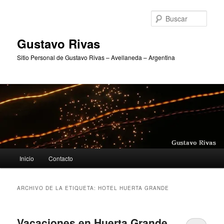
Ir
Ir
al
al
Busc
contenido
contenido
principal
secundario
Gustavo Rivas
Sitio Personal de Gustavo Rivas – Avellaneda – Argentina
Menú
Inicio
Contacto
principal
ARCHIVO DE LA ETIQUETA:
HOTEL HUERTA GRANDE
Vacaciones en Huerta Grande