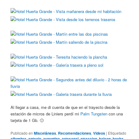
Al llegar a casa, me di cuenta de que en el trayecto desde la
estación de micros de Liniers perdí mi
Palm Tungsten
con una
tarjeta de 1 Gb. 🙁
Publicado en
Misceláneas
,
Recomendaciones
,
Videos
|
Etiquetado
alfombra
,
anteojo
,
argentina
,
artesanal
,
atraccion
,
balcon
,
bocha
,