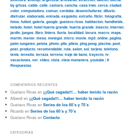
by grivas
,
cable
,
calle
,
camara
,
cancha
,
casa irwo
,
cerca
,
ciudad
,
color
,
computadora
,
comun
,
cordoba
,
desenchufarse
,
diluvio
,
disfrutar
,
elaborado
,
entrada
,
exquisito
,
extraño
,
flickr
,
fotografia
,
fotos
,
futbol
,
galeria
,
google
,
gustavo rivas
,
habitacion
,
handhelds
,
helado
,
hotel
,
hotel huerta grande
,
huerta grande
,
insecto
,
internet
,
jardin
,
juegos
,
libro
,
liniers
,
lluvia
,
localidad
,
locura
,
macro
,
maps
,
martin
,
menor
,
mesa
,
metegol
,
micro
,
movie
,
mp3
,
online
,
pagina
,
palm tungsten
,
pelota
,
photo
,
pila
,
pileta
,
ping pong
,
piscina
,
pool
,
post
,
producto
,
recomendable
,
ruta
,
salon
,
sol
,
tarjeta
,
telefono
,
tenis
,
teresita
,
terraza
,
terreno
,
traje de bano
,
trayecto
,
tv
,
vacaciones
,
ver
,
video
,
vista
,
vista mananera
,
youtube
|
9
Respuestas
COMENTARIOS RECIENTES
Gustavo Rivas
en
¡¡¡Qué cagada!!!… haber tenido la razón
Alberdi
en
¡¡¡Qué cagada!!!… haber tenido la razón
Gustavo Rivas
en
Series de los 60´s y 70´s
Ricardo
en
Series de los 60´s y 70´s
Gustavo Rivas
en
Contacto
CATEGORÍAS