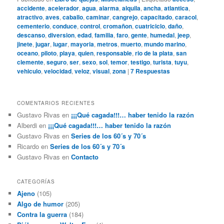
accidente
,
acelerador
,
agua
,
alarma
,
alquila
,
ancha
,
atlantica
,
atractivo
,
aves
,
caballo
,
caminar
,
cangrejo
,
capacitado
,
caracol
,
cementerio
,
conduce
,
control
,
cromañon
,
cuatriciclo
,
daño
,
descanso
,
diversion
,
edad
,
familia
,
faro
,
gente
,
humedal
,
jeep
,
jinete
,
jugar
,
lugar
,
mayoria
,
metros
,
muerto
,
mundo marino
,
oceano
,
piloto
,
playa
,
quien
,
responsable
,
rio de la plata
,
san
clemente
,
seguro
,
ser
,
sexo
,
sol
,
temor
,
testigo
,
turista
,
tuyu
,
vehiculo
,
velocidad
,
veloz
,
visual
,
zona
|
7
Respuestas
COMENTARIOS RECIENTES
Gustavo Rivas
en
¡¡¡Qué cagada!!!… haber tenido la razón
Alberdi
en
¡¡¡Qué cagada!!!… haber tenido la razón
Gustavo Rivas
en
Series de los 60´s y 70´s
Ricardo
en
Series de los 60´s y 70´s
Gustavo Rivas
en
Contacto
CATEGORÍAS
Ajeno
(105)
Algo de humor
(205)
Contra la guerra
(184)