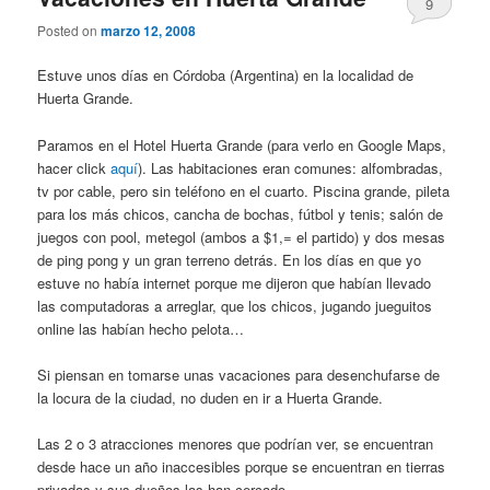
9
Posted on
marzo 12, 2008
Estuve unos días en Córdoba (Argentina) en la localidad de
Huerta Grande.
Paramos en el Hotel Huerta Grande (para verlo en Google Maps,
hacer click
aquí
). Las habitaciones eran comunes: alfombradas,
tv por cable, pero sin teléfono en el cuarto. Piscina grande, pileta
para los más chicos, cancha de bochas, fútbol y tenis; salón de
juegos con pool, metegol (ambos a $1,= el partido) y dos mesas
de ping pong y un gran terreno detrás. En los días en que yo
estuve no había internet porque me dijeron que habían llevado
las computadoras a arreglar, que los chicos, jugando jueguitos
online las habían hecho pelota…
Si piensan en tomarse unas vacaciones para desenchufarse de
la locura de la ciudad, no duden en ir a Huerta Grande.
Las 2 o 3 atracciones menores que podrían ver, se encuentran
desde hace un año inaccesibles porque se encuentran en tierras
privadas y sus dueños las han cercado.