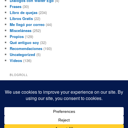
Diálogos con Walter Ego
(4)
Frases
(30)
Libro de quejas
(234)
Libros Gratis
(22)
Me llegó por correo
(44)
Misceláneas
(252)
Propios
(129)
Qué antiguo soy
(32)
Recomendaciones
(193)
Uncategorized
(5)
Videos
(136)
BLOGROLL
Black and White Power
Luis Beltrán
Mis macrofotografías
Teresita Rivas
Funciona gracias a WordPress