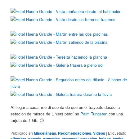
Al llegar a casa, me di cuenta de que en el trayecto desde la
estación de micros de Liniers perdí mi
Palm Tungsten
con una
tarjeta de 1 Gb. 🙁
Publicado en
Misceláneas
,
Recomendaciones
,
Videos
|
Etiquetado
alfombra
,
anteojo
,
argentina
,
artesanal
,
atraccion
,
balcon
,
bocha
,