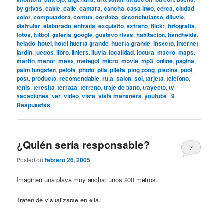
by grivas
,
cable
,
calle
,
camara
,
cancha
,
casa irwo
,
cerca
,
ciudad
,
color
,
computadora
,
comun
,
cordoba
,
desenchufarse
,
diluvio
,
disfrutar
,
elaborado
,
entrada
,
exquisito
,
extraño
,
flickr
,
fotografia
,
fotos
,
futbol
,
galeria
,
google
,
gustavo rivas
,
habitacion
,
handhelds
,
helado
,
hotel
,
hotel huerta grande
,
huerta grande
,
insecto
,
internet
,
jardin
,
juegos
,
libro
,
liniers
,
lluvia
,
localidad
,
locura
,
macro
,
maps
,
martin
,
menor
,
mesa
,
metegol
,
micro
,
movie
,
mp3
,
online
,
pagina
,
palm tungsten
,
pelota
,
photo
,
pila
,
pileta
,
ping pong
,
piscina
,
pool
,
post
,
producto
,
recomendable
,
ruta
,
salon
,
sol
,
tarjeta
,
telefono
,
tenis
,
teresita
,
terraza
,
terreno
,
traje de bano
,
trayecto
,
tv
,
vacaciones
,
ver
,
video
,
vista
,
vista mananera
,
youtube
|
9
Respuestas
¿Quién sería responsable?
7
Posted on
febrero 26, 2005
Imaginen una playa muy ancha: unos 200 metros.
Traten de visualizarse en ella.