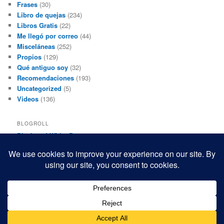
Frases
(30)
Libro de quejas
(234)
Libros Gratis
(22)
Me llegó por correo
(44)
Misceláneas
(252)
Propios
(129)
Qué antiguo soy
(32)
Recomendaciones
(193)
Uncategorized
(5)
Videos
(136)
BLOGROLL
Black and White Power
Luis Beltrán
Mis macrofotografías
Teresita Rivas
Funciona gracias a WordPress