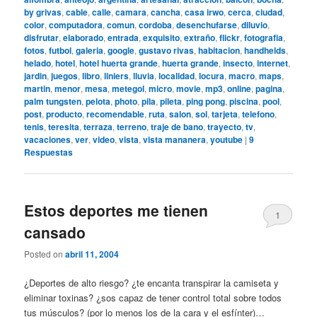
by grivas
,
cable
,
calle
,
camara
,
cancha
,
casa irwo
,
cerca
,
ciudad
,
color
,
computadora
,
comun
,
cordoba
,
desenchufarse
,
diluvio
,
disfrutar
,
elaborado
,
entrada
,
exquisito
,
extraño
,
flickr
,
fotografia
,
fotos
,
futbol
,
galeria
,
google
,
gustavo rivas
,
habitacion
,
handhelds
,
helado
,
hotel
,
hotel huerta grande
,
huerta grande
,
insecto
,
internet
,
jardin
,
juegos
,
libro
,
liniers
,
lluvia
,
localidad
,
locura
,
macro
,
maps
,
martin
,
menor
,
mesa
,
metegol
,
micro
,
movie
,
mp3
,
online
,
pagina
,
palm tungsten
,
pelota
,
photo
,
pila
,
pileta
,
ping pong
,
piscina
,
pool
,
post
,
producto
,
recomendable
,
ruta
,
salon
,
sol
,
tarjeta
,
telefono
,
tenis
,
teresita
,
terraza
,
terreno
,
traje de bano
,
trayecto
,
tv
,
vacaciones
,
ver
,
video
,
vista
,
vista mananera
,
youtube
|
9
Respuestas
Estos deportes me tienen
1
cansado
Posted on
abril 11, 2004
¿Deportes de alto riesgo? ¿te encanta transpirar la camiseta y
eliminar toxinas? ¿sos capaz de tener control total sobre todos
tus músculos? (por lo menos los de la cara y el esfínter)…