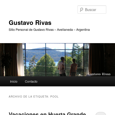
Ir
Ir
al
al
Busc
contenido
contenido
principal
secundario
Gustavo Rivas
Sitio Personal de Gustavo Rivas – Avellaneda – Argentina
Menú
Inicio
Contacto
principal
ARCHIVO DE LA ETIQUETA:
POOL
Vacaciones en Huerta Grande