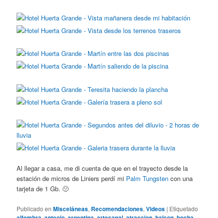
Al llegar a casa, me di cuenta de que en el trayecto desde la
estación de micros de Liniers perdí mi
Palm Tungsten
con una
tarjeta de 1 Gb. 🙁
Publicado en
Misceláneas
,
Recomendaciones
,
Videos
|
Etiquetado
alfombra
,
anteojo
,
argentina
,
artesanal
,
atraccion
,
balcon
,
bocha
,