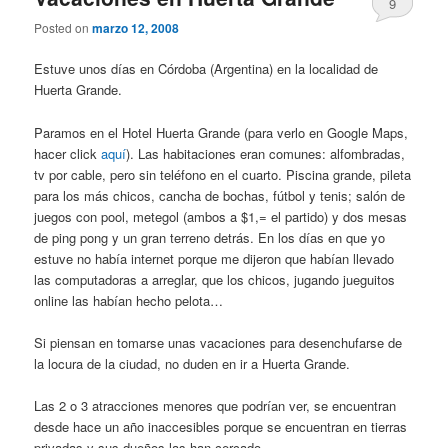
9
Posted on
marzo 12, 2008
Estuve unos días en Córdoba (Argentina) en la localidad de
Huerta Grande.
Paramos en el Hotel Huerta Grande (para verlo en Google Maps,
hacer click
aquí
). Las habitaciones eran comunes: alfombradas,
tv por cable, pero sin teléfono en el cuarto. Piscina grande, pileta
para los más chicos, cancha de bochas, fútbol y tenis; salón de
juegos con pool, metegol (ambos a $1,= el partido) y dos mesas
de ping pong y un gran terreno detrás. En los días en que yo
estuve no había internet porque me dijeron que habían llevado
las computadoras a arreglar, que los chicos, jugando jueguitos
online las habían hecho pelota…
Si piensan en tomarse unas vacaciones para desenchufarse de
la locura de la ciudad, no duden en ir a Huerta Grande.
Las 2 o 3 atracciones menores que podrían ver, se encuentran
desde hace un año inaccesibles porque se encuentran en tierras
privadas y sus dueños las han cercado.