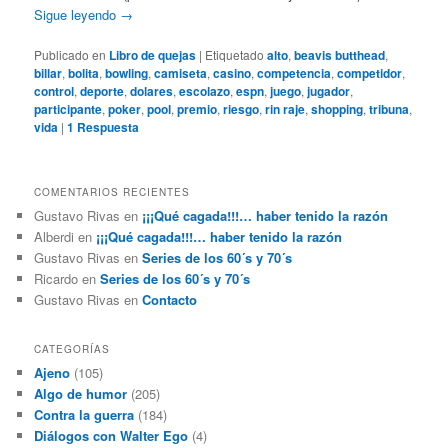
Sigue leyendo
→
Publicado en
Libro de quejas
|
Etiquetado
alto
,
beavis butthead
,
billar
,
bolita
,
bowling
,
camiseta
,
casino
,
competencia
,
competidor
,
control
,
deporte
,
dolares
,
escolazo
,
espn
,
juego
,
jugador
,
participante
,
poker
,
pool
,
premio
,
riesgo
,
rin raje
,
shopping
,
tribuna
,
vida
|
1
Respuesta
COMENTARIOS RECIENTES
Gustavo Rivas
en
¡¡¡Qué cagada!!!… haber tenido la razón
Alberdi
en
¡¡¡Qué cagada!!!… haber tenido la razón
Gustavo Rivas
en
Series de los 60´s y 70´s
Ricardo
en
Series de los 60´s y 70´s
Gustavo Rivas
en
Contacto
CATEGORÍAS
Ajeno
(105)
Algo de humor
(205)
Contra la guerra
(184)
Diálogos con Walter Ego
(4)