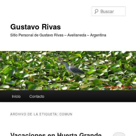
Ir
Ir
al
al
Busc
contenido
contenido
principal
secundario
Gustavo Rivas
Sitio Personal de Gustavo Rivas – Avellaneda – Argentina
Menú
Inicio
Contacto
principal
ARCHIVO DE LA ETIQUETA:
COMUN
Vacaciones en Huerta Grande