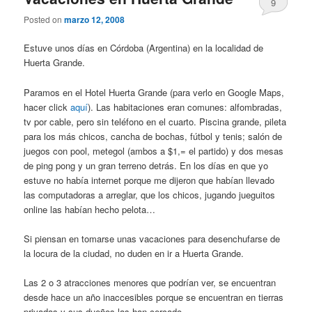
9
Posted on
marzo 12, 2008
Estuve unos días en Córdoba (Argentina) en la localidad de
Huerta Grande.
Paramos en el Hotel Huerta Grande (para verlo en Google Maps,
hacer click
aquí
). Las habitaciones eran comunes: alfombradas,
tv por cable, pero sin teléfono en el cuarto. Piscina grande, pileta
para los más chicos, cancha de bochas, fútbol y tenis; salón de
juegos con pool, metegol (ambos a $1,= el partido) y dos mesas
de ping pong y un gran terreno detrás. En los días en que yo
estuve no había internet porque me dijeron que habían llevado
las computadoras a arreglar, que los chicos, jugando jueguitos
online las habían hecho pelota…
Si piensan en tomarse unas vacaciones para desenchufarse de
la locura de la ciudad, no duden en ir a Huerta Grande.
Las 2 o 3 atracciones menores que podrían ver, se encuentran
desde hace un año inaccesibles porque se encuentran en tierras
privadas y sus dueños las han cercado.