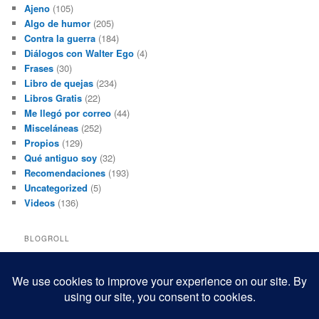
Ajeno
(105)
Algo de humor
(205)
Contra la guerra
(184)
Diálogos con Walter Ego
(4)
Frases
(30)
Libro de quejas
(234)
Libros Gratis
(22)
Me llegó por correo
(44)
Misceláneas
(252)
Propios
(129)
Qué antiguo soy
(32)
Recomendaciones
(193)
Uncategorized
(5)
Videos
(136)
BLOGROLL
Black and White Power
Luis Beltrán
Mis macrofotografías
Teresita Rivas