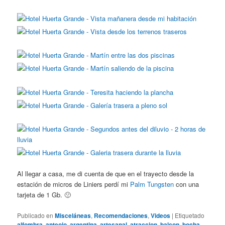
Al llegar a casa, me di cuenta de que en el trayecto desde la
estación de micros de Liniers perdí mi
Palm Tungsten
con una
tarjeta de 1 Gb. 🙁
Publicado en
Misceláneas
,
Recomendaciones
,
Videos
|
Etiquetado
alfombra
,
anteojo
,
argentina
,
artesanal
,
atraccion
,
balcon
,
bocha
,