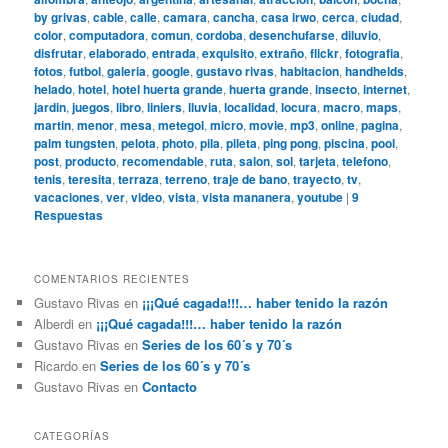
by grivas
,
cable
,
calle
,
camara
,
cancha
,
casa irwo
,
cerca
,
ciudad
,
color
,
computadora
,
comun
,
cordoba
,
desenchufarse
,
diluvio
,
disfrutar
,
elaborado
,
entrada
,
exquisito
,
extraño
,
flickr
,
fotografia
,
fotos
,
futbol
,
galeria
,
google
,
gustavo rivas
,
habitacion
,
handhelds
,
helado
,
hotel
,
hotel huerta grande
,
huerta grande
,
insecto
,
internet
,
jardin
,
juegos
,
libro
,
liniers
,
lluvia
,
localidad
,
locura
,
macro
,
maps
,
martin
,
menor
,
mesa
,
metegol
,
micro
,
movie
,
mp3
,
online
,
pagina
,
palm tungsten
,
pelota
,
photo
,
pila
,
pileta
,
ping pong
,
piscina
,
pool
,
post
,
producto
,
recomendable
,
ruta
,
salon
,
sol
,
tarjeta
,
telefono
,
tenis
,
teresita
,
terraza
,
terreno
,
traje de bano
,
trayecto
,
tv
,
vacaciones
,
ver
,
video
,
vista
,
vista mananera
,
youtube
|
9
Respuestas
COMENTARIOS RECIENTES
Gustavo Rivas
en
¡¡¡Qué cagada!!!… haber tenido la razón
Alberdi
en
¡¡¡Qué cagada!!!… haber tenido la razón
Gustavo Rivas
en
Series de los 60´s y 70´s
Ricardo
en
Series de los 60´s y 70´s
Gustavo Rivas
en
Contacto
CATEGORÍAS