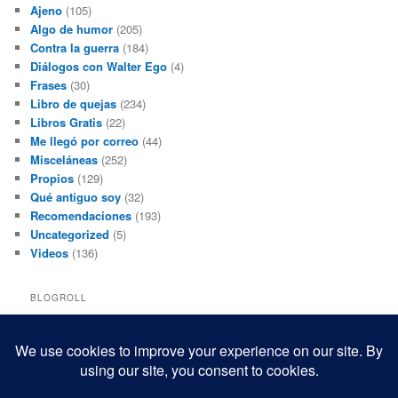
Ajeno
(105)
Algo de humor
(205)
Contra la guerra
(184)
Diálogos con Walter Ego
(4)
Frases
(30)
Libro de quejas
(234)
Libros Gratis
(22)
Me llegó por correo
(44)
Misceláneas
(252)
Propios
(129)
Qué antiguo soy
(32)
Recomendaciones
(193)
Uncategorized
(5)
Videos
(136)
BLOGROLL
Black and White Power
Luis Beltrán
Mis macrofotografías
Teresita Rivas