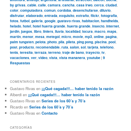
by grivas
,
cable
,
calle
,
camara
,
cancha
,
casa irwo
,
cerca
,
ciudad
,
color
,
computadora
,
comun
,
cordoba
,
desenchufarse
,
diluvio
,
disfrutar
,
elaborado
,
entrada
,
exquisito
,
extraño
,
flickr
,
fotografia
,
fotos
,
futbol
,
galeria
,
google
,
gustavo rivas
,
habitacion
,
handhelds
,
helado
,
hotel
,
hotel huerta grande
,
huerta grande
,
insecto
,
internet
,
jardin
,
juegos
,
libro
,
liniers
,
lluvia
,
localidad
,
locura
,
macro
,
maps
,
martin
,
menor
,
mesa
,
metegol
,
micro
,
movie
,
mp3
,
online
,
pagina
,
palm tungsten
,
pelota
,
photo
,
pila
,
pileta
,
ping pong
,
piscina
,
pool
,
post
,
producto
,
recomendable
,
ruta
,
salon
,
sol
,
tarjeta
,
telefono
,
tenis
,
teresita
,
terraza
,
terreno
,
traje de bano
,
trayecto
,
tv
,
vacaciones
,
ver
,
video
,
vista
,
vista mananera
,
youtube
|
9
Respuestas
COMENTARIOS RECIENTES
Gustavo Rivas
en
¡¡¡Qué cagada!!!… haber tenido la razón
Alberdi
en
¡¡¡Qué cagada!!!… haber tenido la razón
Gustavo Rivas
en
Series de los 60´s y 70´s
Ricardo
en
Series de los 60´s y 70´s
Gustavo Rivas
en
Contacto
CATEGORÍAS