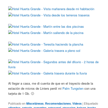
Al llegar a casa, me di cuenta de que en el trayecto desde la
estación de micros de Liniers perdí mi
Palm Tungsten
con una
tarjeta de 1 Gb. 🙁
Publicado en
Misceláneas
,
Recomendaciones
,
Videos
|
Etiquetado
alfombra
,
anteojo
,
argentina
,
artesanal
,
atraccion
,
balcon
,
bocha
,