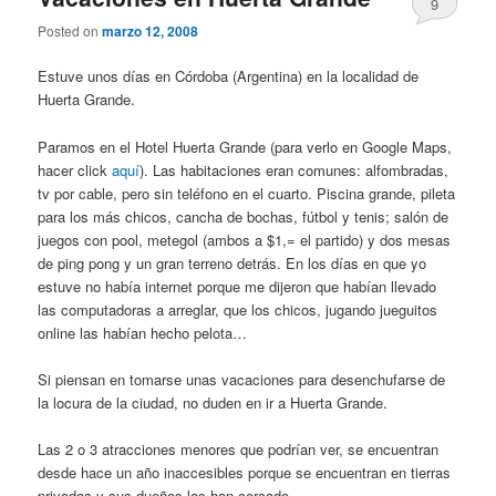
9
Posted on
marzo 12, 2008
Estuve unos días en Córdoba (Argentina) en la localidad de
Huerta Grande.
Paramos en el Hotel Huerta Grande (para verlo en Google Maps,
hacer click
aquí
). Las habitaciones eran comunes: alfombradas,
tv por cable, pero sin teléfono en el cuarto. Piscina grande, pileta
para los más chicos, cancha de bochas, fútbol y tenis; salón de
juegos con pool, metegol (ambos a $1,= el partido) y dos mesas
de ping pong y un gran terreno detrás. En los días en que yo
estuve no había internet porque me dijeron que habían llevado
las computadoras a arreglar, que los chicos, jugando jueguitos
online las habían hecho pelota…
Si piensan en tomarse unas vacaciones para desenchufarse de
la locura de la ciudad, no duden en ir a Huerta Grande.
Las 2 o 3 atracciones menores que podrían ver, se encuentran
desde hace un año inaccesibles porque se encuentran en tierras
privadas y sus dueños las han cercado.