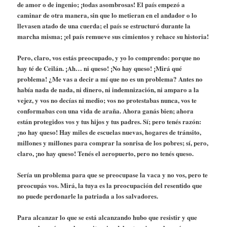
de amor o de ingenio; ¡todas asombrosas! El país empezó a
caminar de otra manera, sin que lo metieran en el andador o lo
llevasen atado de una cuerda; el país se estructuró durante la
marcha misma; ¡el país remueve sus cimientos y rehace su historia!
Pero, claro, vos estás preocupado, y yo lo comprendo: porque no
hay té de Ceilán. ¡Ah… ni queso! ¡No hay queso! ¡Mirá qué
problema! ¿Me vas a decir a mí que no es un problema? Antes no
había nada de nada, ni dinero, ni indemnización, ni amparo a la
vejez, y vos no decías ni medio; vos no protestabas nunca, vos te
conformabas con una vida de araña. Ahora ganás bien; ahora
están protegidos vos y tus hijos y tus padres. Sí; pero tenés razón:
¡no hay queso! Hay miles de escuelas nuevas, hogares de tránsito,
millones y millones para comprar la sonrisa de los pobres; sí, pero,
claro, ¡no hay queso! Tenés el aeropuerto, pero no tenés queso.
Sería un problema para que se preocupase la vaca y no vos, pero te
preocupás vos. Mirá, la tuya es la preocupación del resentido que
no puede perdonarle la patriada a los salvadores.
Para alcanzar lo que se está alcanzando hubo que resistir y que