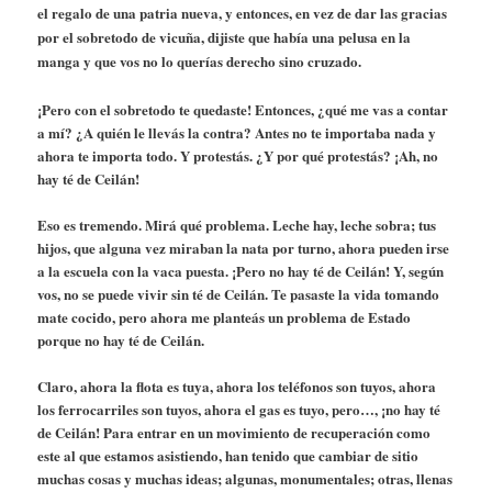
el regalo de una patria nueva, y entonces, en vez de dar las gracias
por el sobretodo de vicuña, dijiste que había una pelusa en la
manga y que vos no lo querías derecho sino cruzado.
¡Pero con el sobretodo te quedaste! Entonces, ¿qué me vas a contar
a mí? ¿A quién le llevás la contra? Antes no te importaba nada y
ahora te importa todo. Y protestás. ¿Y por qué protestás? ¡Ah, no
hay té de Ceilán!
Eso es tremendo. Mirá qué problema. Leche hay, leche sobra; tus
hijos, que alguna vez miraban la nata por turno, ahora pueden irse
a la escuela con la vaca puesta. ¡Pero no hay té de Ceilán! Y, según
vos, no se puede vivir sin té de Ceilán. Te pasaste la vida tomando
mate cocido, pero ahora me planteás un problema de Estado
porque no hay té de Ceilán.
Claro, ahora la flota es tuya, ahora los teléfonos son tuyos, ahora
los ferrocarriles son tuyos, ahora el gas es tuyo, pero…, ¡no hay té
de Ceilán! Para entrar en un movimiento de recuperación como
este al que estamos asistiendo, han tenido que cambiar de sitio
muchas cosas y muchas ideas; algunas, monumentales; otras, llenas