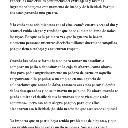
vencer las más crueles penitencias del extranjero y los más
ingratos sabotajes a este momento de lucha y de felicidad. Porque
vos estás ganando una guerra.
Y la estás ganando mientras vas al cine, comés cuatro veces al día y
sentís el ruido alegre y rendidor que hace el metabolismo de todos
los tuyos. Porque es la primera vez que la guerra la hacen
cincuenta personas mientras dieciséis millones duermen tranquilas
porque tienen trabajo y encuentran respeto.
Cuando las colas se formaban no para tomar un ómnibus o
comprar un pollo o depositar en la caja de ahorro, como ahora,
sino para pedir angustiosamente un pedazo de carne en aquella
vergonzante olla popular, o un empleo en una agencia de
colocaciones que nunca lo daba, entonces vos veías pasar el desfile
de los desesperados y no se te movía un pelo, no. Es ahora cuando te
parás a mirar el desfile de tus hermanos que se ríen, que están
contentos… pero eso no te alegra porque, para que ellos
alcanzaran esa felicidad, ¡ha sido necesario que escasease el queso!
No importa que tu patria haya tenido problemas de gigantes, y que
esos problemas los hayan resuelto personas. Vos seguís con el