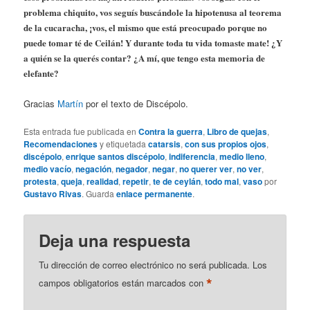
problema chiquito, vos seguís buscándole la hipotenusa al teorema
de la cucaracha, ¡vos, el mismo que está preocupado porque no
puede tomar té de Ceilán! Y durante toda tu vida tomaste mate! ¿Y
a quién se la querés contar? ¿A mí, que tengo esta memoria de
elefante?
Gracias
Martín
por el texto de Discépolo.
Esta entrada fue publicada en
Contra la guerra
,
Libro de quejas
,
Recomendaciones
y etiquetada
catarsis
,
con sus propios ojos
,
discépolo
,
enrique santos discépolo
,
indiferencia
,
medio lleno
,
medio vacío
,
negación
,
negador
,
negar
,
no querer ver
,
no ver
,
protesta
,
queja
,
realidad
,
repetir
,
te de ceylán
,
todo mal
,
vaso
por
Gustavo Rivas
. Guarda
enlace permanente
.
Deja una respuesta
Tu dirección de correo electrónico no será publicada.
Los
*
campos obligatorios están marcados con