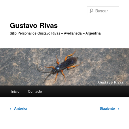
Ir
al
Busc
contenido
principal
Gustavo Rivas
Sitio Personal de Gustavo Rivas – Avellaneda – Argentina
Menú
Inicio
Contacto
principal
Navegación
←
Anterior
Siguiente
→
de
entradas