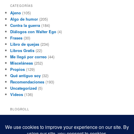
CATEGORÍAS
Ajeno
(105)
Algo de humor
(205)
Contra la guerra
(184)
Diálogos con Walter Ego
(4)
Frases
(30)
Libro de quejas
(234)
Libros Gratis
(22)
Me llegó por correo
(44)
Misceláneas
(252)
Propios
(129)
Qué antiguo soy
(32)
Recomendaciones
(193)
Uncategorized
(5)
Videos
(136)
BLOGROLL
Black and White Power
Luis Beltrán
Mis macrofotografías