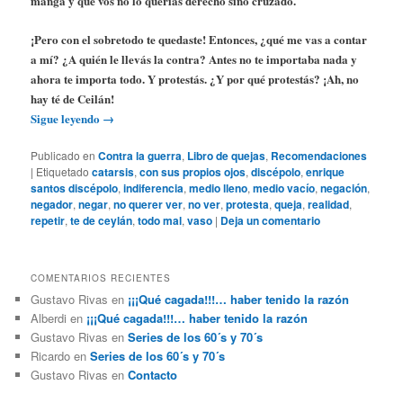
manga y que vos no lo querías derecho sino cruzado.
¡Pero con el sobretodo te quedaste! Entonces, ¿qué me vas a contar
a mí? ¿A quién le llevás la contra? Antes no te importaba nada y
ahora te importa todo. Y protestás. ¿Y por qué protestás? ¡Ah, no
hay té de Ceilán!
Sigue leyendo
→
Publicado en
Contra la guerra
,
Libro de quejas
,
Recomendaciones
|
Etiquetado
catarsis
,
con sus propios ojos
,
discépolo
,
enrique
santos discépolo
,
indiferencia
,
medio lleno
,
medio vacío
,
negación
,
negador
,
negar
,
no querer ver
,
no ver
,
protesta
,
queja
,
realidad
,
repetir
,
te de ceylán
,
todo mal
,
vaso
|
Deja un comentario
COMENTARIOS RECIENTES
Gustavo Rivas
en
¡¡¡Qué cagada!!!… haber tenido la razón
Alberdi
en
¡¡¡Qué cagada!!!… haber tenido la razón
Gustavo Rivas
en
Series de los 60´s y 70´s
Ricardo
en
Series de los 60´s y 70´s
Gustavo Rivas
en
Contacto