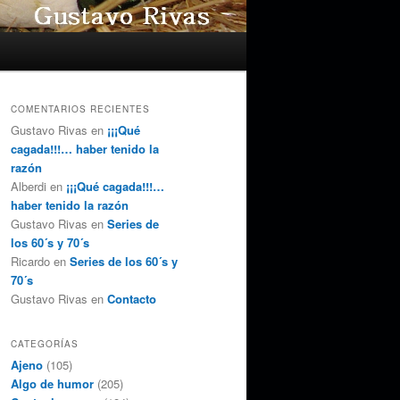
COMENTARIOS RECIENTES
Gustavo Rivas
en
¡¡¡Qué
cagada!!!… haber tenido la
razón
Alberdi
en
¡¡¡Qué cagada!!!…
haber tenido la razón
Gustavo Rivas
en
Series de
los 60´s y 70´s
Ricardo
en
Series de los 60´s y
70´s
Gustavo Rivas
en
Contacto
CATEGORÍAS
Ajeno
(105)
Algo de humor
(205)