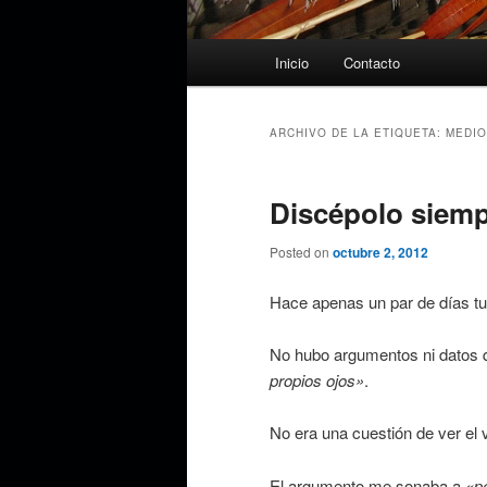
Menú
Inicio
Contacto
principal
ARCHIVO DE LA ETIQUETA:
MEDIO
Discépolo siemp
Posted on
octubre 2, 2012
Hace apenas un par de días tu
No hubo argumentos ni datos qu
propios ojos»
.
No era una cuestión de ver el 
El argumento me sonaba a
«pe