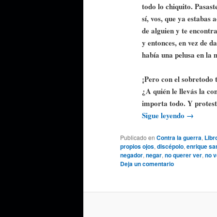
todo lo chiquito. Pasast
sí, vos, que ya estabas
de alguien y te encontra
y entonces, en vez de da
había una pelusa en la 
¡Pero con el sobretodo 
¿A quién le llevás la c
importa todo. Y protest
Sigue leyendo
→
Publicado en
Contra la guerra
,
Libr
propios ojos
,
discépolo
,
enrique sa
negador
,
negar
,
no querer ver
,
no v
Deja un comentario