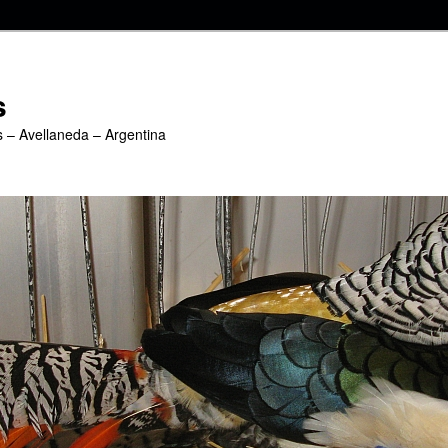
s
s – Avellaneda – Argentina