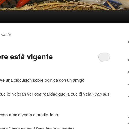
 VACÍO
re está vigente
ve una discusión sobre política con un amigo.
e le hicieran ver otra realidad que la que él veía
«con sus
vaso medio vacío o medio lleno.
ro el vaso no está lleno hasta el borde»
.