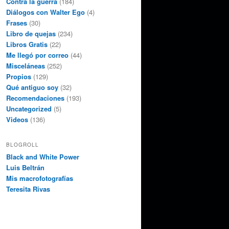
Contra la guerra
(184)
Diálogos con Walter Ego
(4)
Frases
(30)
Libro de quejas
(234)
Libros Gratis
(22)
Me llegó por correo
(44)
Misceláneas
(252)
Propios
(129)
Qué antiguo soy
(32)
Recomendaciones
(193)
Uncategorized
(5)
Videos
(136)
BLOGROLL
Black and White Power
Luis Beltrán
Mis macrofotografías
Teresita Rivas