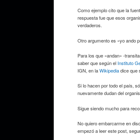
Como ejemplo cito que la fuen
respuesta fue que esos organis
verdaderos.
Otro argumento es «yo ando por
Para los que «andan» -transita
saber que según el
Instituto G
IGN, en la
Wikipedia
dice que 
Si lo hacen por todo el país, s
nuevamente dudan del organism
Sigue siendo mucho para recorr
No quiero embarcarme en discu
empezó a leer este post, segu