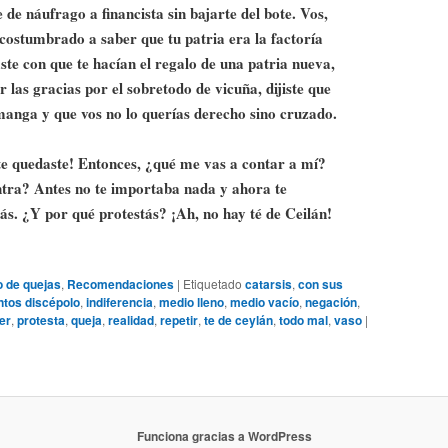
e de náufrago a financista sin bajarte del bote. Vos,
 acostumbrado a saber que tu patria era la factoría
ste con que te hacían el regalo de una patria nueva,
r las gracias por el sobretodo de vicuña, dijiste que
manga y que vos no lo querías derecho sino cruzado.
te quedaste! Entonces, ¿qué me vas a contar a mí?
ontra? Antes no te importaba nada y ahora te
ás. ¿Y por qué protestás? ¡Ah, no hay té de Ceilán!
o de quejas
,
Recomendaciones
|
Etiquetado
catarsis
,
con sus
ntos discépolo
,
indiferencia
,
medio lleno
,
medio vacío
,
negación
,
er
,
protesta
,
queja
,
realidad
,
repetir
,
te de ceylán
,
todo mal
,
vaso
|
Funciona gracias a WordPress