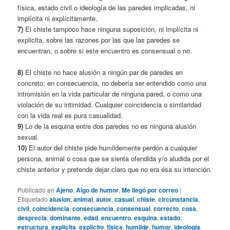
física, estado civil o ideología de las paredes implicadas, ni
implícita ni explícitamente.
7)
El chiste tampoco hace ninguna suposición, ni implícita ni
explicita, sobre las razones por las que las paredes se
encuentran, o sobre si este encuentro es consensual o no.
8)
El chiste no hace alusión a ningún par de paredes en
concreto; en consecuencia, no debería ser entendido como una
intromisión en la vida particular de ninguna pared, o como una
violación de su intimidad. Cualquier coincidencia o similaridad
con la vida real es pura casualidad.
9)
Lo de la esquina entre dos paredes no es ninguna alusión
sexual.
10)
El autor del chiste pide humildemente perdón a cualquier
persona, animal o cosa que se sienta ofendida y/o aludida por el
chiste anterior y pretende dejar claro que no era ésa su intención.
Publicado en
Ajeno
,
Algo de humor
,
Me llegó por correo
|
Etiquetado
alusion
,
animal
,
autor
,
casual
,
chiste
,
circunstancia
,
civil
,
coincidencia
,
consecuencia
,
consensual
,
correcto
,
cosa
,
desprecia
,
dominante
,
edad
,
encuentro
,
esquina
,
estado
,
estructura
,
explicita
,
explicito
,
fisica
,
humilde
,
humor
,
ideologia
,