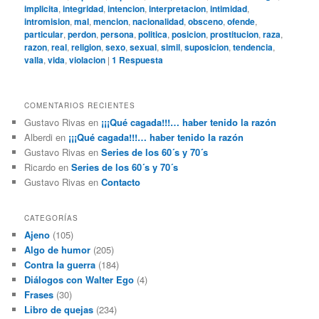
implicita
,
integridad
,
intencion
,
interpretacion
,
intimidad
,
intromision
,
mal
,
mencion
,
nacionalidad
,
obsceno
,
ofende
,
particular
,
perdon
,
persona
,
politica
,
posicion
,
prostitucion
,
raza
,
razon
,
real
,
religion
,
sexo
,
sexual
,
simil
,
suposicion
,
tendencia
,
valla
,
vida
,
violacion
|
1
Respuesta
COMENTARIOS RECIENTES
Gustavo Rivas
en
¡¡¡Qué cagada!!!… haber tenido la razón
Alberdi
en
¡¡¡Qué cagada!!!… haber tenido la razón
Gustavo Rivas
en
Series de los 60´s y 70´s
Ricardo
en
Series de los 60´s y 70´s
Gustavo Rivas
en
Contacto
CATEGORÍAS
Ajeno
(105)
Algo de humor
(205)
Contra la guerra
(184)
Diálogos con Walter Ego
(4)
Frases
(30)
Libro de quejas
(234)