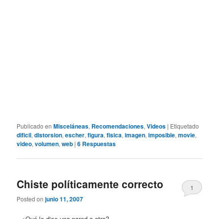
Publicado en
Misceláneas
,
Recomendaciones
,
Videos
|
Etiquetado
dificil
,
distorsion
,
escher
,
figura
,
fisica
,
imagen
,
imposible
,
movie
,
video
,
volumen
,
web
|
6
Respuestas
Chiste políticamente correcto
1
Posted on
junio 11, 2007
– ¿Qué le dice una pared a otra?