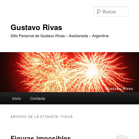
Ir
Ir
al
al
Busc
contenido
contenido
principal
secundario
Gustavo Rivas
Sitio Personal de Gustavo Rivas – Avellaneda – Argentina
Menú
Inicio
Contacto
principal
ARCHIVO DE LA ETIQUETA:
FISICA
Figuras imposibles…