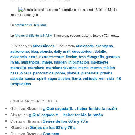
Impresionante, ¿no?
La
noticia en el Daily Mail
.
La
foto en el sitio de la NASA
. Si quieren, pueden bajar la foto de 72 megas.
Publicado en
Misceláneas
|
Etiquetado
aficionado
,
alienigena
,
astronomo
,
blog
,
ciencia
,
daily mail
,
descubridor
,
detalle
,
evidencia
,
extra
,
extraterrestre
,
ficcion
,
foto
,
fotografia
,
gustavo
rivas
,
humanoide
,
image
,
imagen
,
informacion
,
inteligente
,
maravilla
,
marciano
,
marciano favorito
,
marte
,
martin
,
mision
,
nasa
,
o'hara
,
panoramica
,
photo
,
planeta
,
planetaria
,
prueba
,
sabado
,
sonda
,
spirit
,
super accion
,
tierra
,
vehiculo
,
ver
,
vida
|
48
Respuestas
COMENTARIOS RECIENTES
Gustavo Rivas
en
¡¡¡Qué cagada!!!… haber tenido la razón
Alberdi
en
¡¡¡Qué cagada!!!… haber tenido la razón
Gustavo Rivas
en
Series de los 60´s y 70´s
Ricardo
en
Series de los 60´s y 70´s
Gustavo Rivas
en
Contacto