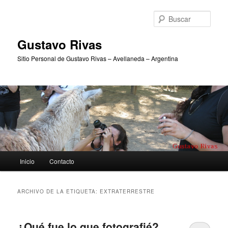
Ir
Ir
al
al
Busc
contenido
contenido
principal
secundario
Gustavo Rivas
Sitio Personal de Gustavo Rivas – Avellaneda – Argentina
Menú
Inicio
Contacto
principal
ARCHIVO DE LA ETIQUETA:
EXTRATERRESTRE
¿Qué fue lo que fotografié?