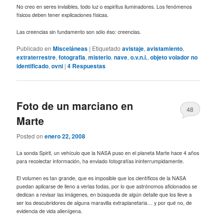
No creo en seres invisibles, todo luz o espiritus iluminadores. Los fenómenos
físicos deben tener explicaciones físicas.
Las creencias sin fundamento son sólo éso: creencias.
Publicado en
Misceláneas
|
Etiquetado
avistaje
,
avistamiento
,
extraterrestre
,
fotografia
,
misterio
,
nave
,
o.v.n.i.
,
objeto volador no
identificado
,
ovni
|
4
Respuestas
Foto de un marciano en
48
Marte
Posted on
enero 22, 2008
La sonda Spirit, un vehículo que la NASA puso en el planeta Marte hace 4 años
para recolectar información, ha enviado fotografías ininterrumpidamente.
El volumen es tan grande, que es imposible que los científicos de la NASA
puedan aplicarse de lleno a verlas todas, por lo que astrónomos aficionados se
dedican a revisar las imágenes, en búsqueda de algún detalle que los lleve a
ser los descubridores de alguna maravilla extraplanetaria… y por qué no, de
evidencia de vida alienígena.