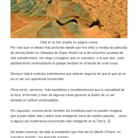
Click en la foto amplía en página nueva.
Por más que mi deseo más profundo desde que era chico y miraba las películas
de ciencia ficción en Sábados de Súper Acción es la de encontrar pruebas de
vida extraterrestre, me niego a imaginar que un marciano -o lo que sea-, está
plácidamente contemplando el paisaje sentado en el borde de unas rocas.
Siempre habrá crédulos instantáneos que estarán seguros de que lo que se ve
es un ser con apariencia humanoide.
Otros serán -seremos- más escépticos y consideraremos que la casualidad de
la hora, el formato y color de algunas rocas generan la ilusión de un ser
sentado en actitud contemplativa.
Por supuesto, muchos serán también los incrédulos que no pueden imaginar
que pueda haber vida y sobre todo inteligente fuera de nuestro planeta… como
si alguna vez hubiéramos encontrado vida inteligente en la Tierra. 😉
De todas maneras, les dejo la ampliación que hice del tío Martin O’Hara -mi
marciano favorito / my favourite martian-.