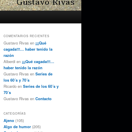
COMENTARIOS RECIENTES
Gustavo Rivas
en
¡¡¡Qué
cagada!!!… haber tenido la
razón
Alberdi
en
¡¡¡Qué cagada!!!…
haber tenido la razón
Gustavo Rivas
en
Series de
los 60´s y 70´s
Ricardo
en
Series de los 60´s y
70´s
Gustavo Rivas
en
Contacto
CATEGORÍAS
Ajeno
(105)
Algo de humor
(205)