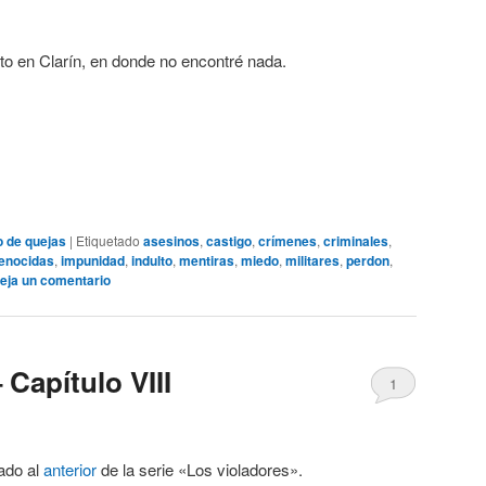
pto en Clarín, en donde no encontré nada.
o de quejas
|
Etiquetado
asesinos
,
castigo
,
crímenes
,
criminales
,
enocidas
,
impunidad
,
indulto
,
mentiras
,
miedo
,
militares
,
perdon
,
eja un comentario
 Capítulo VIII
1
ado al
anterior
de la serie «Los violadores».