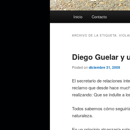
Menú
Inicio
Contacto
principal
ARCHIVO DE LA ETIQUETA:
VIOL
Diego Guelar y 
Posted on
diciembre 31, 2009
El secretario de relaciones in
reclamo que desde hace mucho
realizando: Que se indulte a lo
Todos sabemos cómo seguiría 
naturaleza.
En un principio alcanzaría sol