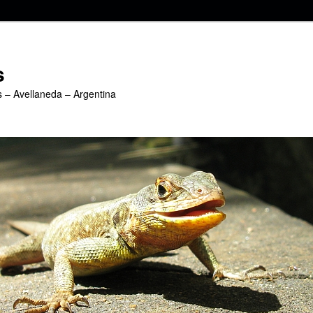
s
s – Avellaneda – Argentina