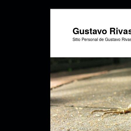
Ir
Ir
al
al
contenido
contenido
Gustavo Riva
principal
secundario
Sitio Personal de Gustavo Riva