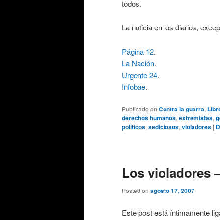
todos.
La noticia en los diarios, exce
Página 12
.
La Nación
.
Urgente 24
.
Infobae
.
Publicado en
Contra la guerra
,
Libr
derechos humanos
,
extremistas
,
g
politicos
,
sediciosos
,
violadores
|
D
Los violadores –
Posted on
agosto 17, 2007
Este post está íntimamente lig