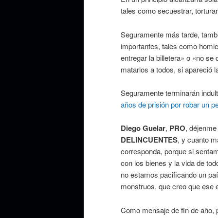
tales como secuestrar, torturar
Seguramente más tarde, tambié
importantes, tales como homi
entregar la billetera» o «no se
matarlos a todos, si apareció 
Seguramente terminarán indult
años de prisión por robar un p
Diego Guelar
,
PRO
, déjenme
DELINCUENTES
, y cuanto m
corresponda, porque si senta
con los bienes y la vida de to
no estamos pacificando un país
monstruos, que creo que ese e
Como mensaje de fin de año, 