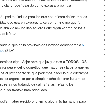
, violar y robar usando como excusa la política.
n pedirán indulto para los que cometieron delitos menos
cidas que usaron excusas tales como: «no me quería
 dejaba violar» incluso aquellos que digan «cómo no iba a
la policía…»
ando al que en la provincia de Córdoba condenaron a
5
eso
($1,=).
 decirles algo: Mejor será que juzguemos a
TODOS LOS
ayor sea el delito cometido, que mayor sea la pena que les
mos el precedente de que podemos hacer lo que queramos
dos los argentinos por el simple hecho de tener las armas,
, estamos tratando de calmar a las fieras, o los
s el calificativo más adecuado.
podían haber elegido otro tema, algo más humano y para