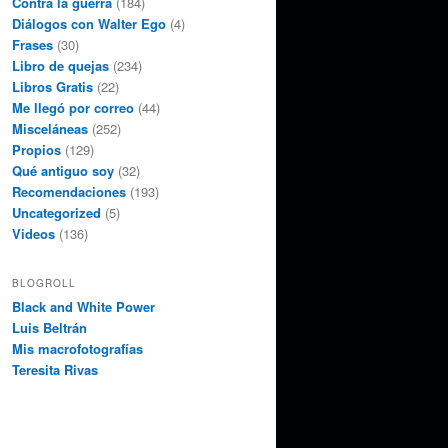
Contra la guerra
(184)
Diálogos con Walter Ego
(4)
Frases
(30)
Libro de quejas
(234)
Libros Gratis
(22)
Me llegó por correo
(44)
Misceláneas
(252)
Propios
(129)
Qué antiguo soy
(32)
Recomendaciones
(193)
Uncategorized
(5)
Videos
(136)
BLOGROLL
Black and White Power
Luis Beltrán
Mis macrofotografías
Teresita Rivas