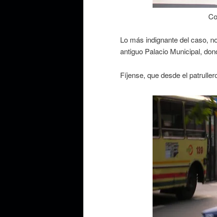
Co
Lo más indignante del caso, no
antiguo Palacio Municipal, don
Fíjense, que desde el patruller