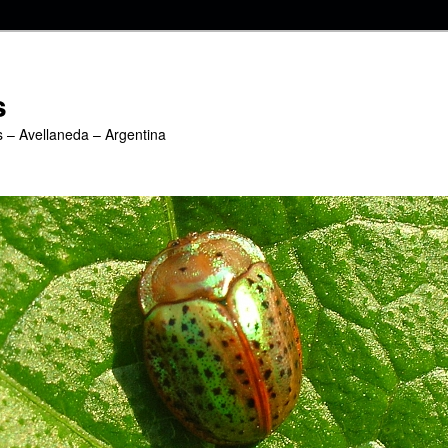
s
s – Avellaneda – Argentina