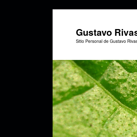
Ir
Ir
al
al
contenido
contenido
Gustavo Riva
principal
secundario
Sitio Personal de Gustavo Riva