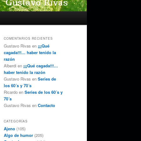
COMENTARIOS RECIENTES
Gustavo Rivas
en
¡¡¡Qué
cagada!!!… haber tenido la
razón
Alberdi
en
¡¡¡Qué cagada!!!…
haber tenido la razón
Gustavo Rivas
en
Series de
los 60´s y 70´s
Ricardo
en
Series de los 60´s y
70´s
Gustavo Rivas
en
Contacto
CATEGORÍAS
Ajeno
(105)
Algo de humor
(205)