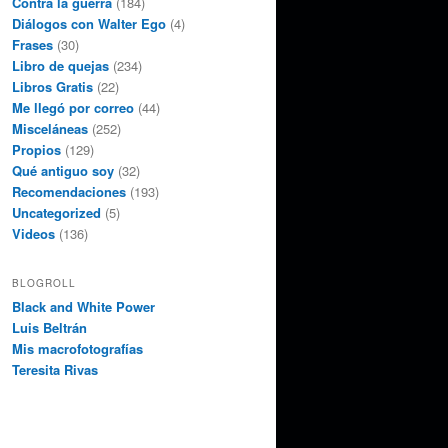
Contra la guerra
(184)
Diálogos con Walter Ego
(4)
Frases
(30)
Libro de quejas
(234)
Libros Gratis
(22)
Me llegó por correo
(44)
Misceláneas
(252)
Propios
(129)
Qué antiguo soy
(32)
Recomendaciones
(193)
Uncategorized
(5)
Videos
(136)
BLOGROLL
Black and White Power
Luis Beltrán
Mis macrofotografías
Teresita Rivas