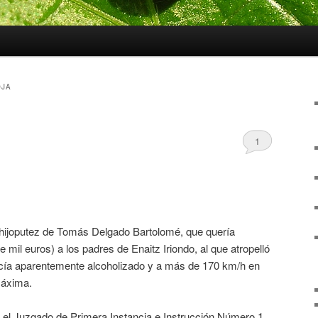
OJA
1
 hijoputez de Tomás Delgado Bartolomé, que quería
mil euros) a los padres de Enaitz Iriondo, al que atropelló
ía aparentemente alcoholizado y a más de 170 km/h en
máxima.
en el Juzgado de Primera Instancia e Instrucción Número 1