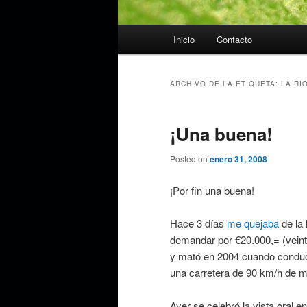
Menú
Inicio
Contacto
principal
ARCHIVO DE LA ETIQUETA:
LA RI
¡Una buena!
Posted on
enero 31, 2008
¡Por fin una buena!
Hace 3 días
me quejaba
de la
demandar por €20.000,= (veinte 
y mató en 2004 cuando conduc
una carretera de 90 km/h de 
Ayer se celebró la vista oral 