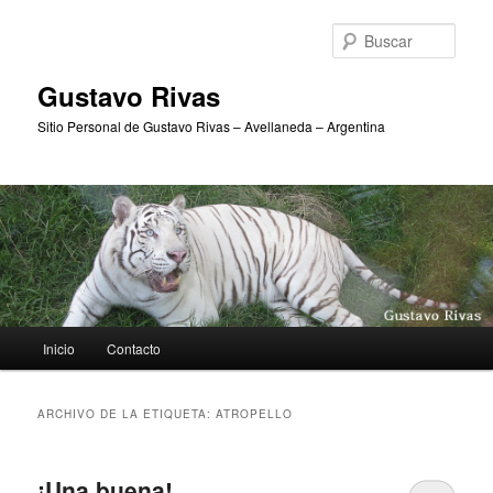
Ir
Ir
al
al
Busc
contenido
contenido
principal
secundario
Gustavo Rivas
Sitio Personal de Gustavo Rivas – Avellaneda – Argentina
Menú
Inicio
Contacto
principal
ARCHIVO DE LA ETIQUETA:
ATROPELLO
¡Una buena!