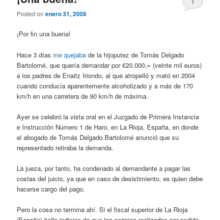
1
Posted on
enero 31, 2008
¡Por fin una buena!
Hace 3 días
me quejaba
de la hijoputez de Tomás Delgado
Bartolomé, que quería demandar por €20.000,= (veinte mil euros)
a los padres de Enaitz Iriondo, al que atropelló y mató en 2004
cuando conducía aparentemente alcoholizado y a más de 170
km/h en una carretera de 90 km/h de máxima.
Ayer se celebró la vista oral en el Juzgado de Primera Instancia
e Instrucción Número 1 de Haro, en La Rioja, España, en donde
el abogado de Tomás Delgado Bartolomé anunció que su
representado retiraba la demanda.
La jueza, por tanto, ha condenado al demandante a pagar las
costas del juicio, ya que en caso de desistimiento, es quien debe
hacerse cargo del pago.
Pero la cosa no termina ahí. Si el fiscal superior de La Rioja
(España) halla indicios de que las pericias realizadas por pedido