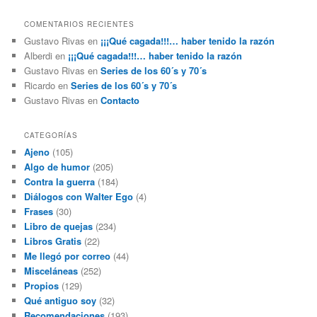
COMENTARIOS RECIENTES
Gustavo Rivas
en
¡¡¡Qué cagada!!!… haber tenido la razón
Alberdi
en
¡¡¡Qué cagada!!!… haber tenido la razón
Gustavo Rivas
en
Series de los 60´s y 70´s
Ricardo
en
Series de los 60´s y 70´s
Gustavo Rivas
en
Contacto
CATEGORÍAS
Ajeno
(105)
Algo de humor
(205)
Contra la guerra
(184)
Diálogos con Walter Ego
(4)
Frases
(30)
Libro de quejas
(234)
Libros Gratis
(22)
Me llegó por correo
(44)
Misceláneas
(252)
Propios
(129)
Qué antiguo soy
(32)
Recomendaciones
(193)