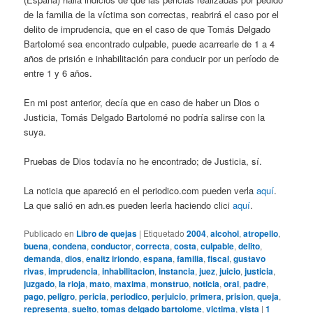
de la familia de la víctima son correctas, reabrirá el caso por el
delito de imprudencia, que en el caso de que Tomás Delgado
Bartolomé sea encontrado culpable, puede acarrearle de 1 a 4
años de prisión e inhabilitación para conducir por un período de
entre 1 y 6 años.
En mi post anterior, decía que en caso de haber un Dios o
Justicia, Tomás Delgado Bartolomé no podría salirse con la
suya.
Pruebas de Dios todavía no he encontrado; de Justicia, sí.
La noticia que apareció en el periodico.com pueden verla
aquí
.
La que salió en adn.es pueden leerla haciendo clici
aquí
.
Publicado en
Libro de quejas
|
Etiquetado
2004
,
alcohol
,
atropello
,
buena
,
condena
,
conductor
,
correcta
,
costa
,
culpable
,
delito
,
demanda
,
dios
,
enaitz iriondo
,
espana
,
familia
,
fiscal
,
gustavo
rivas
,
imprudencia
,
inhabilitacion
,
instancia
,
juez
,
juicio
,
justicia
,
juzgado
,
la rioja
,
mato
,
maxima
,
monstruo
,
noticia
,
oral
,
padre
,
pago
,
peligro
,
pericia
,
periodico
,
perjuicio
,
primera
,
prision
,
queja
,
representa
,
suelto
,
tomas delgado bartolome
,
victima
,
vista
|
1