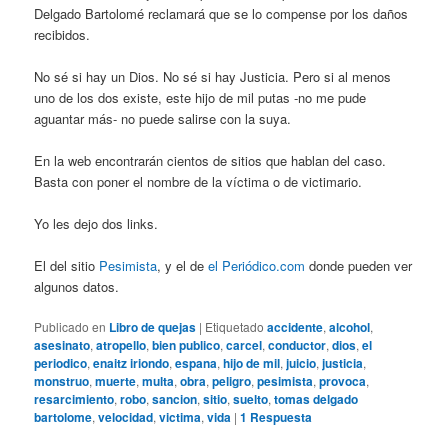
Delgado Bartolomé reclamará que se lo compense por los daños
recibidos.
No sé si hay un Dios. No sé si hay Justicia. Pero si al menos
uno de los dos existe, este hijo de mil putas -no me pude
aguantar más- no puede salirse con la suya.
En la web encontrarán cientos de sitios que hablan del caso.
Basta con poner el nombre de la víctima o de victimario.
Yo les dejo dos links.
El del sitio
Pesimista
, y el de
el Periódico.com
donde pueden ver
algunos datos.
Publicado en
Libro de quejas
|
Etiquetado
accidente
,
alcohol
,
asesinato
,
atropello
,
bien publico
,
carcel
,
conductor
,
dios
,
el
periodico
,
enaitz iriondo
,
espana
,
hijo de mil
,
juicio
,
justicia
,
monstruo
,
muerte
,
multa
,
obra
,
peligro
,
pesimista
,
provoca
,
resarcimiento
,
robo
,
sancion
,
sitio
,
suelto
,
tomas delgado
bartolome
,
velocidad
,
victima
,
vida
|
1
Respuesta